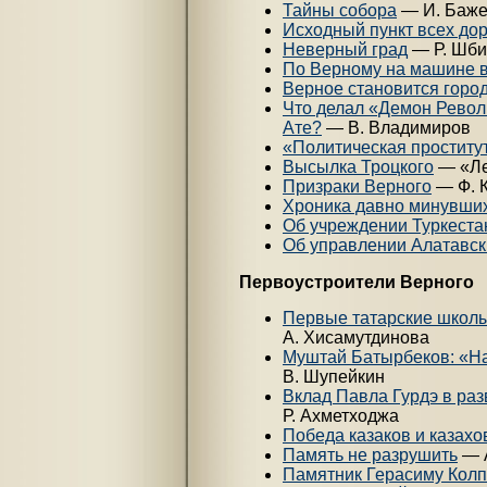
Тайны собора
— И. Баж
Исходный пункт всех до
Неверный град
— Р. Шби
По Верному на машине 
Верное становится горо
Что делал «Демон Револ
Ате?
— В. Владимиров
«Политическая проститу
Высылка Троцкого
— «Ле
Призраки Верного
— Ф. 
Хроника давно минувши
Об учреждении Туркеста
Об управлении Алатавск
Первоустроители Верного
Первые татарские школы
А. Хисамутдинова
Муштай Батырбеков: «Н
В. Шупейкин
Вклад Павла Гурдэ в раз
Р. Ахметходжа
Победа казаков и казахо
Память не разрушить
— А
Памятник Герасиму Кол