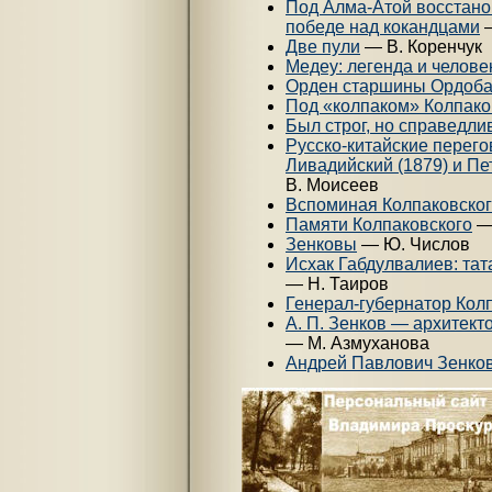
Под Алма-Атой восстано
победе над кокандцами
Две пули
— В. Коренчук
Медеу: легенда и челове
Орден старшины Ордоб
Под «колпаком» Колпако
Был строг, но справедли
Русско-китайские перег
Ливадийский (1879) и Пе
В. Моисеев
Вспоминая Колпаковско
Памяти Колпаковского
— 
Зенковы
— Ю. Числов
Исхак Габдулвалиев: тат
— Н. Таиров
Генерал-губернатор Кол
А. П. Зенков — архитект
— М. Азмуханова
Андрей Павлович Зенко