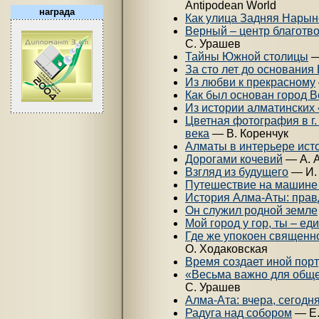
Antipodean World
награда
Как улица Задняя Нарын
Верный – центр благотв
C. Урашев
Тайны Южной столицы
—
За сто лет до основания
Из любви к прекрасному
Как был основан город 
Из истории алматинских
Цветная фотография в г
века
— В. Коренчук
Алматы в интерьере ист
Дорогами кочевий
— А. 
Взгляд из будущего
— И.
Путешествие на машине
История Алма-Аты: прав
Он служил родной земле
Мой город у гор, ты – е
Где же упокоен священ
О. Ходаковская
Время создает иной порт
«Весьма важно для обще
С. Урашев
Алма-Ата: вчера, сегодня
Радуга над собором
— Е.