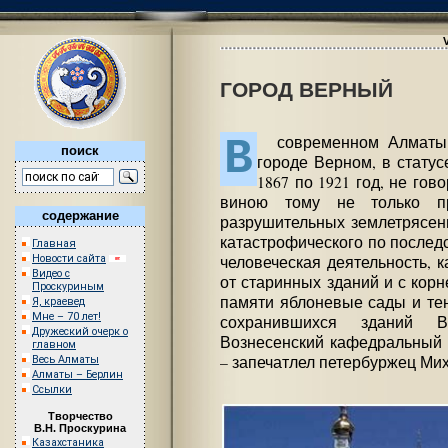
ГОРОД ВЕРНЫЙ
В
современном Алматы 
поиск
городе Верном, в статус
1867 по 1921 год, не го
виною тому не только п
содержание
разрушительных землетрясени
катастрофического по последст
Главная
человеческая деятельность, 
Новости сайта
Видео с
от старинных зданий и с ко
Проскуриным
памяти яблоневые сады и тен
Я, краевед
Мне – 70 лет!
сохранившихся зданий 
Дружеский очерк о
Вознесенский кафедральный с
главном
– запечатлел петербуржец Ми
Весь Алматы
Алматы – Берлин
Ссылки
Творчество
В.Н. Проскурина
Казахстаника