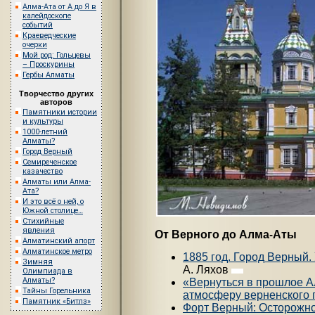
Алма-Ата от А до Я в
калейдоскопе
событий
Краеведческие
очерки
Мой род: Гольцевы
– Проскурины
Гербы Алматы
Творчество других
авторов
Памятники истории
и культуры
1000-летний
Алматы?
Город Верный
Семиреченское
казачество
Алматы или Алма-
Ата?
И это всё о ней, о
Южной столице…
Стихийные
явления
От Верного до Алма-Аты
Алматинский апорт
Алматинское метро
1885 год. Город Верный.
Зимняя
А. Ляхов
Олимпиада в
Алматы?
«Вернуться в прошлое А
Тайны Горельника
атмосферу верненского 
Памятник «Битлз»
Форт Верный: Осторожно