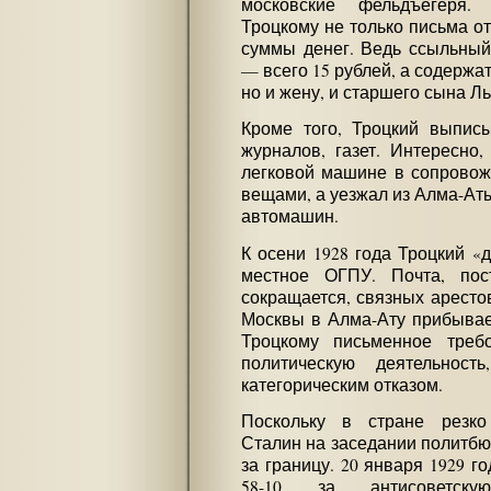
московские фельдъегеря.
Троцкому не только письма от
суммы денег. Ведь ссыльный
— всего 15 рублей, а содержат
но и жену, и старшего сына Ль
Кроме того, Троцкий выписы
журналов, газет. Интересно
легковой машине в сопровожд
вещами, а уезжал из Алма-Аты
автомашин.
К осени 1928 года Троцкий «д
местное ОГПУ. Почта, пос
сокращается, связных арестов
Москвы в Алма-Ату прибывае
Троцкому письменное треб
политическую деятельност
категорическим отказом.
Поскольку в стране резко 
Сталин на заседании политбю
за границу. 20 января 1929 г
58-10 за антисоветску