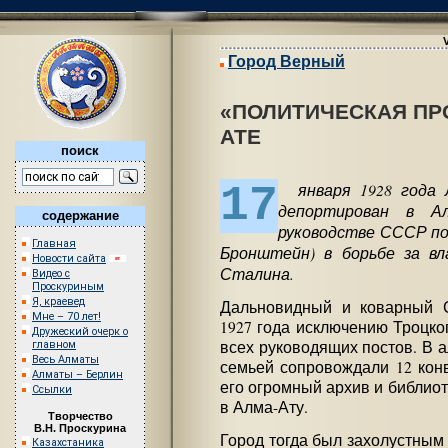
Город Верный
«ПОЛИТИЧЕСКАЯ ПРО
АТЕ
поиск
17
января 1928 года Л
депортирован в А
содержание
руководстве СССР по
Главная
Бронштейн) в борьбе за в
Новости сайта
Сталина.
Видео с
Проскуриным
Я, краевед
Дальновидный и коварный С
Мне – 70 лет!
1927 года исключению Троцког
Дружеский очерк о
всех руководящих постов. В а
главном
Весь Алматы
семьей сопровождали 12 конв
Алматы – Берлин
его огромный архив и библио
Ссылки
в Алма-Ату.
Творчество
В.Н. Проскурина
Город тогда был захолустным
Казахстаника