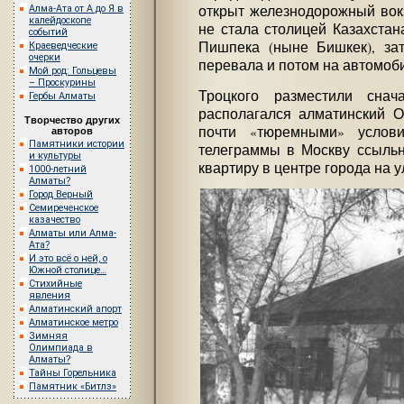
открыт железнодорожный вок
Алма-Ата от А до Я в
калейдоскопе
не стала столицей Казахстан
событий
Пишпека (ныне Бишкек), зат
Краеведческие
очерки
перевала и потом на автомоб
Мой род: Гольцевы
– Проскурины
Троцкого разместили снач
Гербы Алматы
располагался алматинский 
Творчество других
почти «тюремными» услов
авторов
Памятники истории
телеграммы в Москву ссыльн
и культуры
квартиру в центре города на у
1000-летний
Алматы?
Город Верный
Семиреченское
казачество
Алматы или Алма-
Ата?
И это всё о ней, о
Южной столице…
Стихийные
явления
Алматинский апорт
Алматинское метро
Зимняя
Олимпиада в
Алматы?
Тайны Горельника
Памятник «Битлз»