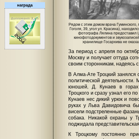
награда
Рядом с этим домом врача Гуминского, г
Гоголя, 39, угол ул. Красина), находил
фотографа Лялина предоставил 
кинофотодокументов и звукозаписей
хранилище Госархива не оказа
За период с апреля по октябр
Москву и получает оттуда сот
своим сторонникам, надеясь с
В Алма-Ате Троцкий занялся 
политической деятельности. 
юношей, Д. Кунаев в горах
Троцкого и сразу узнал его п
Кунаев нес дикий урюк и повс
руках у Льва Давидовича бы
висели подстреленные фазаны
собака. Никакой охраны у Т
поджидала представительска
К Троцкому постоянно при