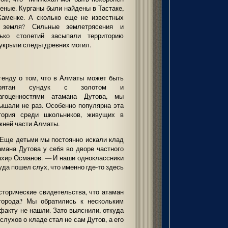
ченые. Курганы были найдены в Тастаке,
 Каменке. А сколько еще не известных
 земля? Сильные землетрясения и
ько столетий засыпали территорию
укрыли следы древних могил.
генду о том, что в Алматы может быть
прятан сундук с золотом и
агоценностями атамана Дутова, мы
ышали не раз. Особенно популярна эта
тория среди школьников, живущих в
жней части Алматы.
Еще детьми мы постоянно искали клад
амана Дутова у себя во дворе частного
ахир Османов. — И наши одноклассники
уда пошел слух, что именно где-то здесь
сторические свидетельства, что атаман
города? Мы обратились к нескольким
факту не нашли. Зато выяснили, откуда
лухов о кладе стал не сам Дутов, а его