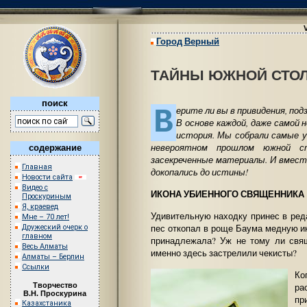
Город Верный
ТАЙНЫ ЮЖНОЙ СТО
поиск
В
ерите ли вы в привидения, под
В основе каждой, даже самой 
история. Мы собрали самые у
невероятном прошлом южной с
содержание
засекреченные материалы. И вмест
Главная
докопались до истины!
Новости сайта
Видео с
ИКОНА УБИЕННОГО СВЯЩЕННИКА
Проскуриным
Я, краевед
Удивительную находку принес в ре
Мне – 70 лет!
пес откопал в роще Баума медную и
Дружеский очерк о
главном
принадлежала? Уж не тому ли свящ
Весь Алматы
именно здесь застрелили чекисты?
Алматы – Берлин
Ссылки
Ко
ра
Творчество
В.Н. Проскурина
пр
Казахстаника