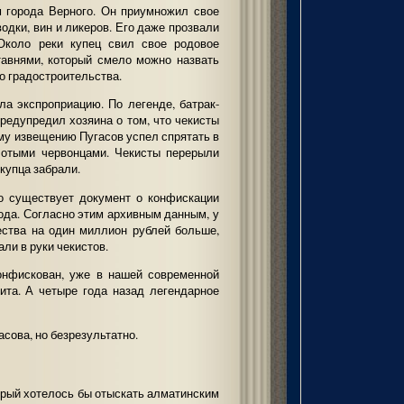
 города Верного. Он приумножил свое
одки, вин и ликеров. Его даже прозвали
 Около реки купец свил свое родовое
тавнями, который смело можно назвать
о градостроительства.
ла экспроприацию. По легенде, батрак-
предупредил хозяина о том, что чекисты
ому извещению Пугасов успел спрятать в
олотыми червонцами. Чекисты перерыли
 купца забрали.
то существует документ о конфискации
ода. Согласно этим архивным данным, у
ства на один миллион рублей больше,
али в руки чекистов.
онфискован, уже в нашей современной
ита. А четыре года назад легендарное
сова, но безрезультатно.
орый хотелось бы отыскать алматинским