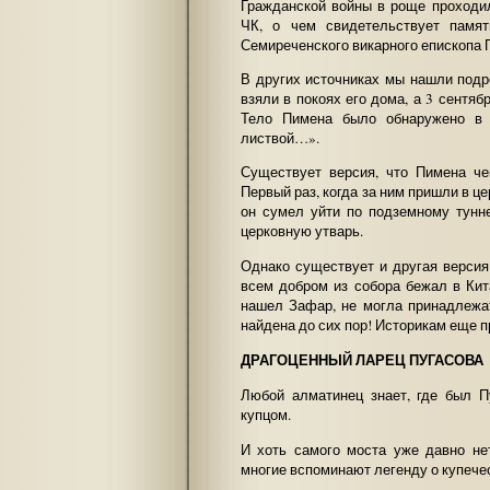
Гражданской войны в роще проходи
ЧК, о чем свидетельствует памят
Семиреченского викарного епископа 
В других источниках мы нашли подр
взяли в покоях его дома, а 3 сентяб
Тело Пимена было обнаружено в 
листвой…».
Существует версия, что Пимена че
Первый раз, когда за ним пришли в це
он сумел уйти по подземному тунн
церковную утварь.
Однако существует и другая версия
всем добром из собора бежал в Кита
нашел Зафар, не могла принадлежат
найдена до сих пор! Историкам еще п
ДРАГОЦЕННЫЙ ЛАРЕЦ ПУГАСОВА
Любой алматинец знает, где был П
купцом.
И хоть самого моста уже давно нет
многие вспоминают легенду о купече