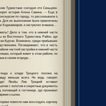
ом Туркестане (сегодня это Синьцзян-
оворит историк Алена Савина. — Еще в
экскурсии по городу, то рассказывали о
а. Для ее выполнения были привлечены
лии Ходжамиаров, и застрелил атамана…
маты? Дело в том, что в нижней части
 из Восточного Туркестана. Район, где
тан-Курган. Возможно, среди прибывших
ственники. Поговаривают, что в честь
районе частной застройки в нижней части
чишка, который живет в этом районе, по
мана в своем огороде…
генда о кладе Троцкого похожа на
авду меньше всего. Но ведь говорят
ди! Якобы Лев Троцкий оставил
шочек с золотом и секретные документы
д половицей в гостинице, где проживал
 время ссылки.
торики помогли нам воссоздать картину
х дней.