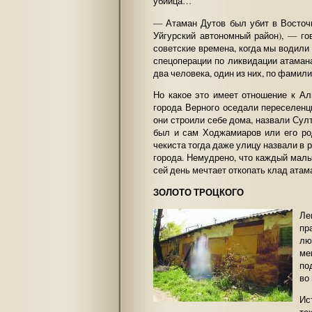
убийца…
— Атаман Дутов был убит в Восточн
Уйгурский автономный район), — г
советские времена, когда мы водили 
спецоперации по ликвидации атаман
два человека, один из них, по фами
Но какое это имеет отношение к Ал
города Верного оседали переселенцы
они строили себе дома, назвали Сул
был и сам Ходжамиаров или его род
чекиста тогда даже улицу назвали в 
города. Немудрено, что каждый маль
сей день мечтает откопать клад ата
ЗОЛОТО ТРОЦКОГО
Ле
пр
лю
ме
по
во
Ис
те