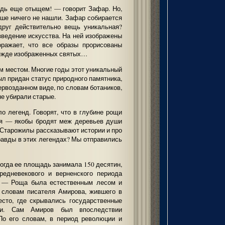
удь еще отыщем! — говорит Зафар. Но,
ьше ничего не нашли. Зафар собирается
вдруг действительно вещь уникальная?
зведение искусства. На ней изображены
оражает, что все образы прорисованы
дежде изображенных святых…
м местом. Многие годы этот уникальный
ыл придан статус природного памятника,
первозданном виде, по словам ботаников,
не убирали старые.
о легенд. Говорят, что в глубине рощи
ия — якобы бродят меж деревьев души
 Старожилы рассказывают истории и про
равды в этих легендах? Мы отправились
тогда ее площадь занимала 150 десятин,
едневекового и верненского периода
. — Роща была естественным лесом и
о словам писателя Амирова, жившего в
есто, где скрывались государственные
ки. Сам Амиров был впоследствии
По его словам, в период революции и