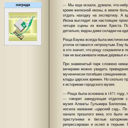
— Мы еще искали, думали, что-ниб
награда
кроме железной иконы, в земле бол
отдать находку на экспертизу. А 
Икона выглядит как настоящее прои
четыре сцены из жизни Христа. П
детально, видны даже складки на о
Роща Баума всегда была мистически
уголок оставался нетронутым. Ему б
а это значит, что рощу сохраняли в 
там не высаживали новые деревья и 
Про знаменитый парк сложено немал
вечерами можно увидеть привиден
мученически погибших священников.
клады царских времен. Но сколько п
к историкам городского музея.
— Роща была основана в 1871 году, 
— говорит заведующая отделом ср
музея Алматы Гульмира Билялова
носила название «царский сад». П
начале прошлого века, это было м
преступники и беглые каторжни
репрессирован и ослеп в тюрьме. 