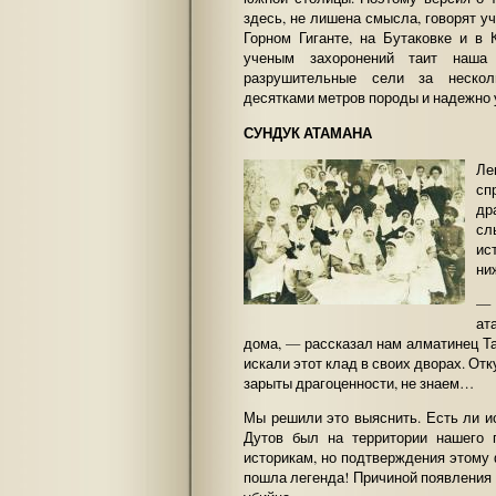
здесь, не лишена смысла, говорят у
Горном Гиганте, на Бутаковке и в
ученым захоронений таит наша
разрушительные сели за нескол
десятками метров породы и надежно 
СУНДУК АТАМАНА
Ле
с
др
сл
ис
ни
— 
ат
дома, — рассказал нам алматинец Т
искали этот клад в своих дворах. Отк
зарыты драгоценности, не знаем…
Мы решили это выяснить. Есть ли и
Дутов был на территории нашего 
историкам, но подтверждения этому 
пошла легенда! Причиной появления с