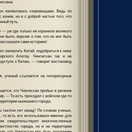
исхана.
ен изобиловать сокровищами. Ведь по
 конем, но и с доброй частью того, что
нный путь.
у — уж где только не хоронили великого
 ни было, версию о том, что он мог быть
 рассказали сами историки!
ел захватить Китай, подобраться к нему
арского Алатау. Чингисхан так и не
одступе к Китаю, — говорит востоковед
я, ученый ссылается на литературные
шется, что Чингисхан пробыл в регионе
р. — То есть проходил с войском где-то
территории нынешнего города.
ы тысячи лет назад? По словам ученых,
 то есть его использовали именно для
ем свидетельствуют многочисленные
рестностях города, но и на территории
ом, что Чингисхан мог быть похоронен