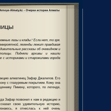
Vernoye-Almaty.kz – Очерки истории Алматы
ЛИЦЫ
земные лазы и клады? Если нет, то зря.
невероятной, легенды лежит правдивая
дивительные рассказы об очевидном и
толицы. Подняли архивы и нашли
е с историками и старожилами города
дакцию алматинец Зафар Джалилов. Его
кону с глазуревым покрытием. Кому она
еннику Пимену, которого, по легенде,
гда Зафар позвонил к нам в редакцию и
ссказал свою удивительную историю,
изнаюсь, я отнеслась к ней очень