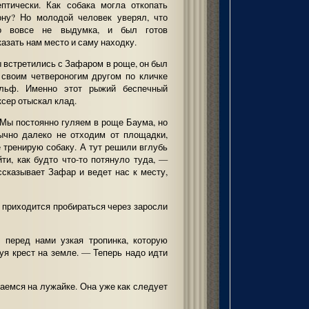
ептически. Как собака могла откопать
ону? Но молодой человек уверял, что
о вовсе не выдумка, и был готов
казать нам место и саму находку.
 встретились с Зафаром в роще, он был
 своим четвероногим другом по кличке
льф. Именно этот рыжий беспечный
ксер отыскал клад.
Мы постоянно гуляем в роще Баума, но
ычно далеко не отходим от площадки,
е тренирую собаку. А тут решили вглубь
йти, как будто что-то потянуло туда, —
ссказывает Зафар и ведет нас к месту,
м приходится пробираться через заросли
 перед нами узкая тропинка, которую
уя крест на земле. — Теперь надо идти
аемся на лужайке. Она уже как следует