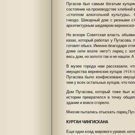
Пугасов был самым богатым купцом
состояние на производстве хлебной в
«столпом алкогольной культуры».
гнездо. Шикарный дом с резными с
архитектурным шедевром верненског
Но вскоре Советская власть объяви
казах, который работал у Пугасова, 
готовят обыск. Именно благодаря эт
доме (или возле него?) ларец с з
весь дом, но золото так и не нашли. А
В музее города нам рассказали, ч
имущества верненских купцов 1918 г
Пугасова было конфисковано имуще
чем у всех остальных купцов, что поп
Дом Пугасова, который тоже был к
истории превратился в точку общеп
здание и вовсе сгорело.
Многие пытались отыскать ларец Пуга
КУРГАН ЧИНГИСХАНА
Еще один клад мирового уровня, кот