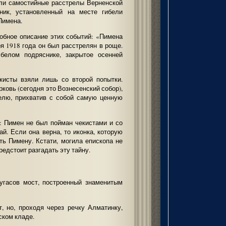
ли самостийные расстрелы Верненской
ник, установленный на месте гибели
Пимена.
обное описание этих событий: «Пимена
ря 1918 года он был расстрелян в роще.
белом подряснике, закрытое осенней
кисты взяли лишь со второй попытки.
рковь (сегодня это Вознесенский собор),
елю, прихватив с собой самую ценную
: Пимен не был пойман чекистами и со
й. Если она верна, то иконка, которую
ь Пимену. Кстати, могила епископа не
редстоит разгадать эту тайну.
угасов мост, построенный знаменитым
, но, проходя через речку Алматинку,
ском кладе.