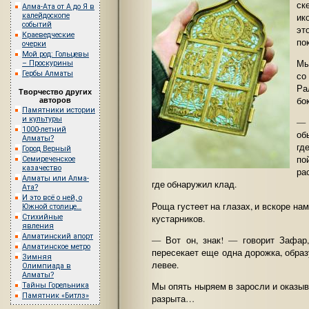
ск
Алма-Ата от А до Я в
ик
калейдоскопе
событий
эт
Краеведческие
по
очерки
Мой род: Гольцевы
Мы
– Проскурины
Гербы Алматы
со
Ра
Творчество других
бо
авторов
Памятники истории
и культуры
— 
1000-летний
об
Алматы?
гд
Город Верный
по
Семиреченское
казачество
ра
Алматы или Алма-
где обнаружил клад.
Ата?
И это всё о ней, о
Роща густеет на глазах, и вскоре на
Южной столице…
кустарников.
Стихийные
явления
Алматинский апорт
— Вот он, знак! — говорит Зафар,
Алматинское метро
пересекает еще одна дорожка, образ
Зимняя
левее.
Олимпиада в
Алматы?
Мы опять ныряем в заросли и оказыв
Тайны Горельника
Памятник «Битлз»
разрыта…