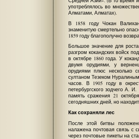
Средней Азии». (В то время 
употреблялось во множестве
Алматами, Алматах).
В 1858 году Чокан Валиха
знаменитую смертельно опасн
1859 году благополучно возвра
Большое значение для роста
разгром кокандских войск по
в октябре 1860 года. У кока
двумя орудиями, у верне
орудиями плюс несколько с
султаном Тезеком Нуралиным
часов. В 1905 году в окрес
петербургского зодчего А. И.
память сражения 21 октября
сегодняшних дней, но находи
Как сохраняли лес
После этой битвы положен
налажена почтовая связь с с
через почтовые пикеты на ста