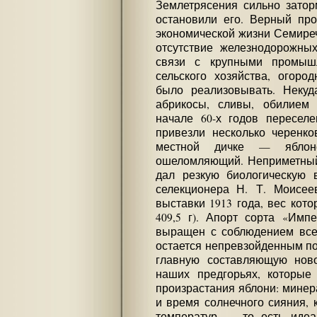
Землетрясения сильно затор
остановили его. Верный пр
экономической жизни Семире
отсутствие железнодорожн
связи с крупными промыш
сельского хозяйства, огоро
было реализовывать. Некуд
абрикосы, сливы, обилием
начале 60-х годов пересел
привезли несколько черенко
местной дичке — яблон
ошеломляющий. Неприметный
дал резкую биологическую 
селекционера Н. Т. Моисе
выставки 1913 года, вес кот
409,5 г). Апорт сорта «Импе
выращен с соблюдением все
остается непревзойденным по
главную составляющую ново
наших предгорьях, которые
произрастания яблони: минер
и время солнечного сияния, 
температур — то есть идеа