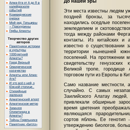
До нашей эры
Алма-Ата от А до Я в
калейдоскопе
Эти места известны людям уж
событий
Краеведческие
поздней бронзы, за тыся
очерки
находились оседлые поселен
Мой род: Гольцевы
– Проскурины
земледелием и скотоводством
Гербы Алматы
тогда между районами Ферг
Творчество других
контакты. Из китайских и 
авторов
известно о существовании з
Памятники истории
и культуры
территории нынешней южн
1000-летний
поселений. На протяжении м
Алматы?
свидетельству генуэзских 
Город Верный
Семиреченское
Великой тропе, городище 
казачество
торговом пути из Европы в Ки
Алматы или Алма-
Ата?
И это всё о ней, о
Само название местности, а
Южной столице…
случайно. С самых незапа
Стихийные
Заилийского Алатау людей,
явления
Алматинский апорт
привлекали обширные зарос
Алматинское метро
время цветения преображала
Зимняя
Олимпиада в
являющаяся прародительн
Алматы?
сортов яблонь. Ее генотип
Тайны Горельника
утверждению биологов, больш
Памятник «Битлз»