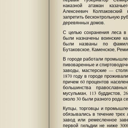
наказной атаман казачье
Алексеевич Колпаковский 
запретить бесконтрольную рубк
деревянных домов.
С целью сохранения леса в 
были назначены воинские ка
были названы по фамили
Бутаковское, Каменское, Реми
В городе работали промышле
пивоваренные и спиртоводоч
заводы, мастерские — столя
1870 году в городе проживали
причем 60 процентов населен
большинства православны
мусульман, 113 буддистов, 2
около 30 были разного рода с
Купцы, торговцы и промышле
обязывались в течение трех 
завод или ремесленное зав
первой гильдии не ниже 300