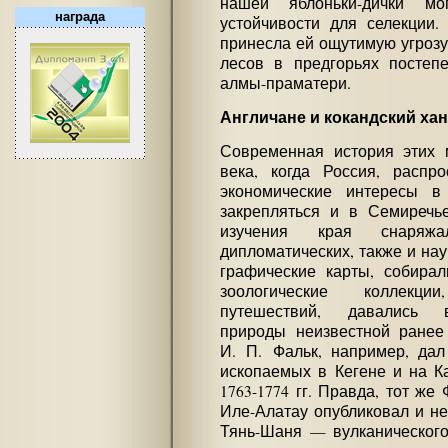
нашей яблоньки-дички мо
награда
устойчивости для селекции
принесла ей ощутимую угрозу
лесов в предгорьях постеп
алмы-праматери.
Англичане и кокандский хан
Современная история этих м
века, когда Россия, распр
экономические интересы в
закрепляться и в Семиречь
изучения края снаряж
дипломатических, также и на
графические карты, собирал
зоологические коллекци
путешествий, давались в
природы неизвестной ранее
И. П. Фальк, например, да
ископаемых в Кегене и на К
1763-1774 гг. Правда, тот же
Иле-Алатау опубликовал и не
Тянь-Шаня — вулканического