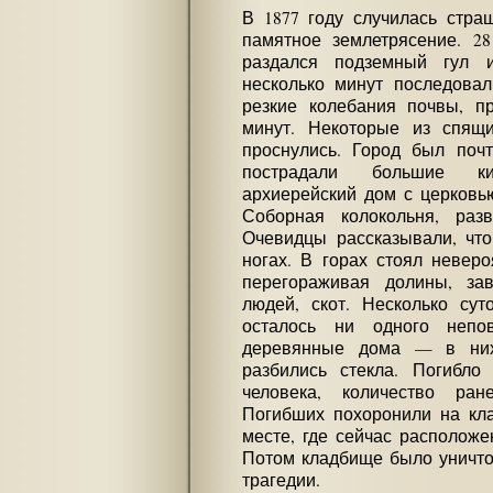
В 1877 году случилась стр
памятное землетрясение. 2
раздался подземный гул и
несколько минут последова
резкие колебания почвы, п
минут. Некоторые из спящ
проснулись. Город был поч
пострадали большие ки
архиерейский дом с церковью
Соборная колокольня, разв
Очевидцы рассказывали, что
ногах. В горах стоял неверо
перегораживая долины, зав
людей, скот. Несколько су
осталось ни одного непов
деревянные дома — в них
разбились стекла. Погибло
человека, количество ра
Погибших похоронили на кла
месте, где сейчас расположе
Потом кладбище было уничто
трагедии.