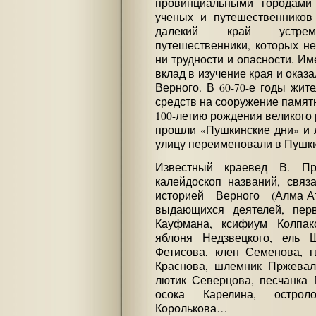
провинциальными городами
ученых и путешественников
далекий край устремля
путешественники, которых не
ни трудности и опасности. И
вклад в изучение края и оказ
Верного. В 60-70-е годы жит
средств на сооружение памятн
100-летию рождения великого р
прошли «Пушкинские дни» и 
улицу переименовали в Пушк
Известный краевед В. Пр
калейдоскоп названий, связ
историей Верного (Алма-
выдающихся деятелей, перв
Кауфмана, ксифиум Колпако
яблоня Недзвецкого, ель Ш
Фетисова, клен Семенова, г
Краснова, шлемник Пржеваль
лютик Северцова, песчанка 
осока Карелина, острол
Королькова…