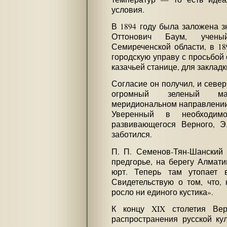
условия.
В 1894 году была заложена 
Оттонович Баум, ученый
Семиреченской области, в 18
городскую управу с просьбой
казачьей станице, для закладк
Согласие он получил, и севе
огромный зеленый ма
меридиональном направлении 3
Уверенный в необходимос
развивающегося Верного, Э
заботился.
П. П. Семенов-Тян-Шанский 
предгорье, на берегу Алмати
юрт. Теперь там утопает 
Свидетельствую о том, что,
росло ни единого кустика».
К концу XIX столетия Ве
распространения русской ку