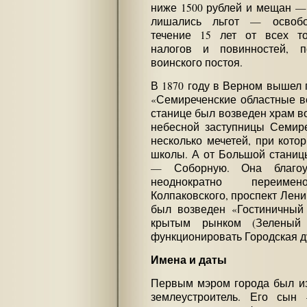
ниже 1500 рублей и мещан — 
лишались льгот — освобо
течение 15 лет от всех т
налогов и повинностей, п
воинского постоя.
В 1870 году в Верном вышел 
«Семиреченские областные ве
станице был возведен храм в
небесной заступницы Семире
несколько мечетей, при кото
школы. А от Большой станицы
— Соборную. Она благоус
неоднократно переим
Колпаковского, проспект Ленин
был возведен «Гостиничный 
крытым рынком (Зеленый 
функционировать Городская д
Имена и даты
Первым мэром города был изб
землеустроитель. Его сын