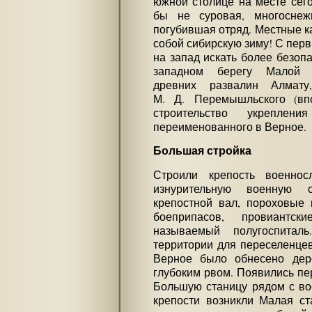
южной столице на месте сего
бы не суровая, многоснежн
погубившая отряд. Местные ка
собой сибирскую зиму! С пер
на запад искать более безопа
западном берегу Малой А
древних развалин Алмат
М. Д. Перемышльского (впо
строительство укреплен
переименованного в Верное.
Большая стройка
Строили крепость военнос
изнурительную военную с
крепостной вал, пороховые 
боеприпасов, провиантс
называемый полугоспитал
территории для переселенцев
Верное было обнесено дер
глубоким рвом. Появились п
Большую станицу рядом с во
крепости возникли Малая ст