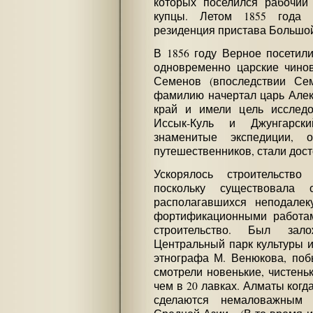
которых поселился рабочий 
купцы. Летом 1855 года
резиденция пристава Большо
В 1856 году Верное посетил
одновременно царские чино
Семенов (впоследствии Се
фамилию начертал царь Алекса
край и имели цель исследо
Иссык-Куль и Джунгарски
знаменитые экспедиции, 
путешественников, стали дос
Ускорялось строительство
поскольку существовала 
располагавшихся неподалек
фортификационными работа
строительство. Был за
Центральный парк культуры и
этнографа М. Венюкова, поб
смотрели новенькие, чистень
чем в 20 лавках. Алматы когда
сделаются немаловажным