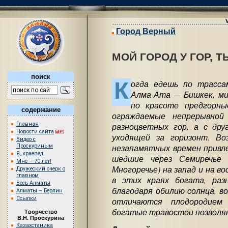
Город Верный
МОЙ ГОРОД У ГОР, 
поиск
К
огда едешь по трасс
Алма-Ата — Бишкек, м
по красоте предгорны
содержание
ограждаемые непрерывной
Главная
разноцветных гор, а с дру
Новости сайта
уходящей за горизонт. В
Видео с
незапамятных времен привле
Проскуриным
Я, краевед
шедшие через Семиречье 
Мне – 70 лет!
Многоречье) на запад и на во
Дружеский очерк о
главном
в этих краях богата, раз
Весь Алматы
благодаря обилию солнца, в
Алматы – Берлин
Ссылки
отличаются плодородием
богатые травостои позволя
Творчество
В.Н. Проскурина
Казахстаника