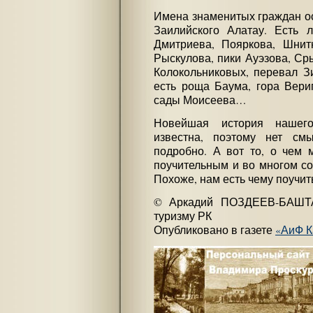
Имена знаменитых граждан ос
Заилийского Алатау. Есть л
Дмитриева, Пояркова, Шнитн
Рыскулова, пики Ауэзова, Ср
Колокольниковых, перевал З
есть роща Баума, гора Вериг
сады Моисеева…
Новейшая история нашего
известна, поэтому нет см
подробно. А вот то, о чем 
поучительным и во многом со
Похоже, нам есть чему поучит
© Аркадий ПОЗДЕЕВ-БАШТА,
туризму РК
Опубликовано в газете
«АиФ К