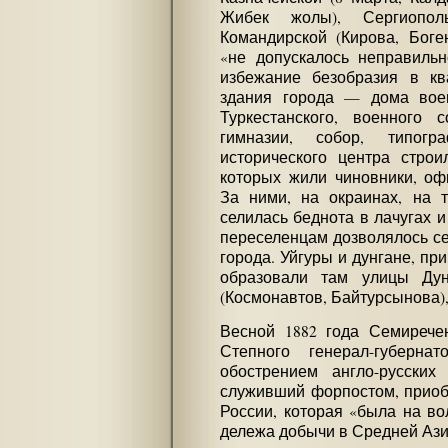
Жибек жолы), Сергиопол
Командирской (Кирова, Боге
«не допускалось неправильн
избежание безобразия в кв
здания города — дома воен
Туркестанского, военного 
гимназии, собор, типог
исторического центра стро
которых жили чиновники, оф
За ними, на окраинах, на т
селилась беднота в лачугах и
переселенцам дозволялось се
города. Уйгуры и дунгане, пр
образовали там улицы Дунг
(Космонавтов, Байтурсынова)
Весной 1882 года Семирече
Степного генерал-губерн
обострением англо-русских
служивший форпостом, приоб
России, которая «была на во
дележа добычи в Средней Ази