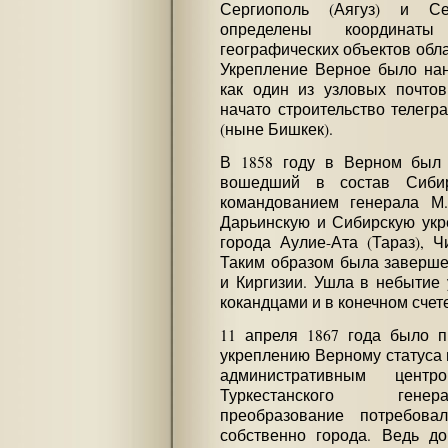
Сергиополь (Аягуз) и Се
определены координа
географических объектов обл
Укрепление Верное было нан
как один из узловых почтов
начато строительство телег
(ныне Бишкек).
В 1858 году в Верном был 
вошедший в состав Сибир
командованием генерала М
Дарьинскую и Сибирскую укр
города Аулие-Ата (Тараз), Ч
Таким образом была заверше
и Киргизии. Ушла в небытие 
кокандцами и в конечном счет
11 апреля 1867 года было 
укреплению Верному статуса 
административным центр
Туркестанского генера
преобразование потребова
собственно города. Ведь д