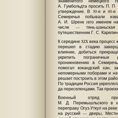
знаменитого немецкого г
А. Гумбольдта просить П. П.
утверждение. В 30-е и 40-е
Семиречья побывали изве
А. И. Шренк (его именем на
числе — тянь-шаньская 
путешественник Г. С. Карелин
К середине XIX века процесс 
перешел в стадию заверш
влияние, добиться прекращ
укрепить пограничные р
проникновению в Семиречь
помогал кокандский хан, з
непомерными поборами и наб
решает построить в этом райо
По традиции Россия укреплял
да переселенцами. Так произ
Военный отряд пр
М. Д. Перемышльского в и
переправу Огуз-Уткул на реке
на русский — дверь). Мест