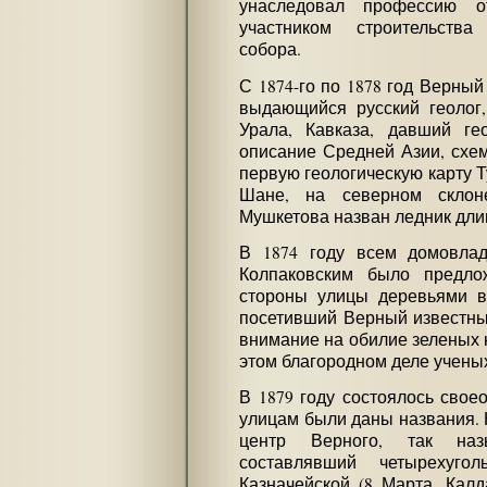
унаследовал профессию 
участником строительства
собора.
С 1874-го по 1878 год Верный
выдающийся русский геолог,
Урала, Кавказа, давший ге
описание Средней Азии, схем
первую геологическую карту Т
Шане, на северном склон
Мушкетова назван ледник длино
В 1874 году всем домовлад
Колпаковским было предло
стороны улицы деревьями в
посетивший Верный известный
внимание на обилие зеленых 
этом благородном деле учены
В 1879 году состоялось свое
улицам были даны названия.
центр Верного, так наз
составлявший четырехугол
Казначейской (8 Марта, Калда