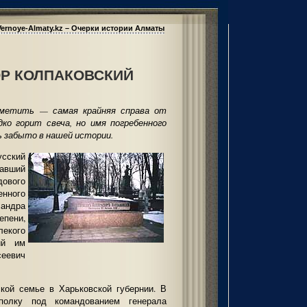
Vernoye-Almaty.kz – Очерки истории Алматы
ОР КОЛПАКОВСКИЙ
аметить — самая крайняя справа от
дко горит свеча, но имя погребенного
ь забыто в нашей истории.
сский
ший
дового
енного
сандра
епени,
екого
ий им
сеевич
кой семье в Харьковской губернии. В
олку под командованием генерала