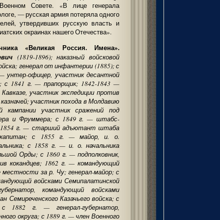
Военном Совете. «В лице генерала
ологе, — русская армия потеряла одного
телей, утвердивших русскую власть и
иатских окраинах нашего Отечества».
чника «Великая Россия. Имена».
евич
(1819-1896); наказный войсковой
йска; генерал от инфантерии (1885); с
0 — унтер-офицер, участник десантной
; с 1841 г. — прапорщик; 1842-1843 —
 Кавказе, участник экспедиции против
ой казначей; участник похода в Молдавию
й кампании участник сражений под
ера и Фруммера; с 1849 г. — штабс-
с 1854 г. — старший адъютант штаба
 капитан; с 1855 г. — майор, и. о.
альника; с 1858 г. — и. о. начальника
льшой Орды; с 1860 г. — подполковник,
тив кокандцев; 1862 г. — командующий
 местности за р. Чу; генерал-майор; с
омандующий войсками Семипалатинской
бернатор, командующий войсками
ан Семиреченского Казачьего войска; с
с 1882 г. — генерал-губернатор,
ого округа; с 1889 г. — член Военного