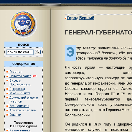
Город Верный
ГЕНЕРАЛ-ГУБЕРНАТ
поиск
Э
ту могилу невозможно не з
центральной дорожки, где ре
здесь человека не должно быт
содержание
Личность яркая — настоящий ру
Главная
самородок, сделав
Новости сайта
головокружительную карьеру от ря
Видео с
до генерала от инфантерии, член Во
Проскуриным
Совета, кавалер ордена св. Алек
Я, краевед
Невского и св. Георгия III и IV ст
Мне – 70 лет!
Дружеский очерк о
первый генерал-губернатор дал
главном
Семиреченского края, управлявш
Весь Алматы
пятнадцать лет, — это Герасим Алек
Алматы – Берлин
Колпаковский.
Ссылки
Творчество
Он родился в 1819 году в дворянс
В.Н. Проскурина
молодости служил в пехотном п
Казахстаника