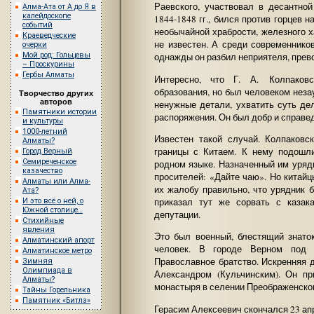
Раевского, участвовал в десантно
Алма-Ата от А до Я в
калейдоскопе
1844-1848 гг., бился против горцев н
событий
необычайной храбрости, железного х
Краеведческие
не известен. А среди современнико
очерки
Мой род: Гольцевы
однажды он разбил неприятеля, прево
– Проскурины
Гербы Алматы
Интересно, что Г. А. Колпаков
образования, но был человеком неза
Творчество других
авторов
ненужные детали, ухватить суть дел
Памятники истории
распоряжения. Он был добр и справед
и культуры
1000-летний
Известен такой случай. Колпаковс
Алматы?
границы с Китаем. К нему подошли
Город Верный
Семиреченское
родном языке. Назначенный им уряд
казачество
просителей: «Дайте чаю». Но китайц
Алматы или Алма-
их жалобу правильно, что урядник б
Ата?
приказал тут же сорвать с казак
И это всё о ней, о
Южной столице…
депутации.
Стихийные
явления
Это был военный, блестящий знато
Алматинский апорт
человек. В городе Верном под е
Алматинское метро
Православное братство. Искренняя 
Зимняя
Олимпиада в
Александром (Кульчинским). Он п
Алматы?
монастыря в селении Преображенском
Тайны Горельника
Памятник «Битлз»
Герасим Алексеевич скончался 23 апр