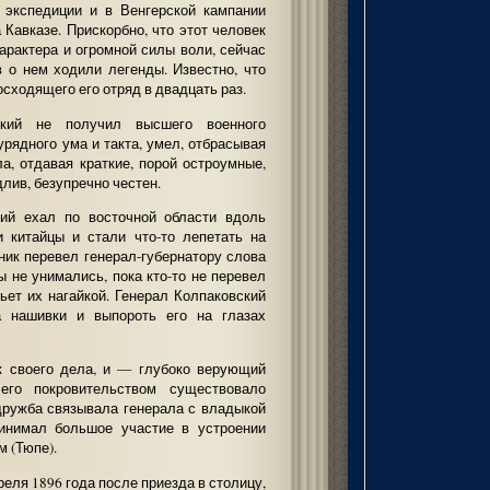
й экспедиции и в Венгерской кампании
а Кавказе. Прискорбно, что этот человек
арактера и огромной силы воли, сейчас
в о нем ходили легенды. Известно, что
сходящего его отряд в двадцать раз.
ский не получил высшего военного
урядного ума и такта, умел, отбрасывая
а, отдавая краткие, порой остроумные,
лив, безупречно честен.
кий ехал по восточной области вдоль
 китайцы и стали что-то лепетать на
ник перевел генерал-губернатору слова
ы не унимались, пока кто-то не перевел
ьет их нагайкой. Генерал Колпаковский
а нашивки и выпороть его на глазах
к своего дела, и — глубоко верующий
го покровительством существовало
дружба связывала генерала с владыкой
ринимал большое участие в устроении
 (Тюпе).
еля 1896 года после приезда в столицу,