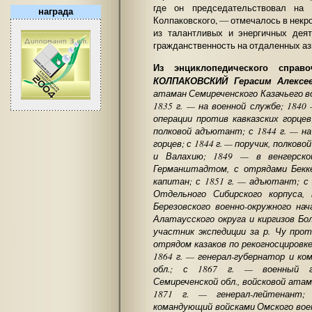
где он председательствовал на 
награда
Колпаковского, — отмечалось в некр
из талантливых и энергичных дея
гражданственность на отдаленных аз
Из энциклопедического справо
КОЛПАКОВСКИЙ Герасим Алексе
атаман Семиреченского Казачьего во
1835 г. — на военной службе; 184
операции против кавказских горцев
полковой адъютант; с 1844 г. — на
горцев; с 1844 г. — поручик, полков
и Валахию; 1849 — в венгерско
Германштадтом, с отрядами Бекк
капитан; с 1851 г. — адъютант; 
Отдельного Сибирского корпуса,
Березовского военно-окружного нач
Алатаусского округа и киргизов Бо
участник экспедиции за р. Чу про
отрядом казаков по рекогносцировке
1864 г. — генерал-губернатор и к
обл.; с 1867 г. — военный гу
Семиреченской обл., войсковой атам
1871 г. — генерал-лейтенант; 
командующий войсками Омского военн