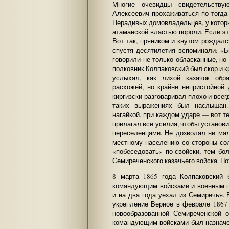
Многие очевидцы свидетельству
Алексеевич прохаживаться по тогд
Нерадивых домовладельцев, у которы
атаманской властью пороли. Если это
Вот так, пряником и кнутом рождалс
спустя десятилетия вспоминали: «Б
говорили не только обласканные, но
полковник Колпаковский был скор и кр
услыхал, как лихой казачок обр
расхожей, но крайне непристойной
киргизски разговаривал плохо и всег
таких выражениях был наслышан.
нагайкой, при каждом ударе — вот т
прилагал все усилия, чтобы установ
переселенцами. Не дозволял ни ма
местному населению со стороны сол
«побеседовать» по-свойски, тем б
Семиреченского казачьего войска. По
8 марта 1865 года Колпаковский
командующим войсками и военным г
и на два года уехал из Семиречья. 
укрепление Верное в феврале 1867 
новообразованной Семиреченской 
командующим войсками был назначе