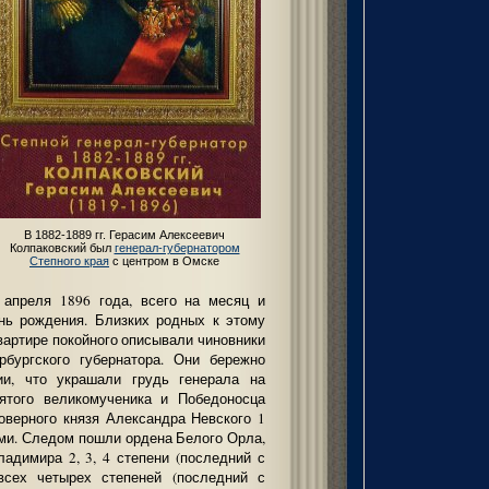
В 1882-1889 гг. Герасим Алексеевич
Колпаковский был
генерал-губернатором
Степного края
с центром в Омске
 апреля 1896 года, всего на месяц и
нь рождения. Близких родных к этому
квартире покойного описывали чиновники
рбургского губернатора. Они бережно
ии, что украшали грудь генерала на
ятого великомученика и Победоносца
говерного князя Александра Невского 1
ми. Следом пошли ордена Белого Орла,
ладимира 2, 3, 4 степени (последний с
всех четырех степеней (последний с