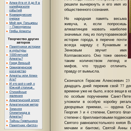
Алма-Ата от А до Я в
решили вычеркнуть и его имя из
калейдоскопе
общественного сознания.
событий
Краеведческие
Но народная память весьма
очерки
Мой род: Гольцевы
живуча, и, если попросишь
– Проскурины
алмаатинцев назвать наиболее
Гербы Алматы
значимых лиц из полуторавековой
истории города, в перечне почти
Творчество других
авторов
всегда наряду с Кунаевым и
Памятники истории
Зенковым звучит имя
и культуры
Колпаковского. Оно тоже овеяно
1000-летний
Алматы?
таким количеством легенд и
Город Верный
мифов, что трудно отличить
Семиреченское
правду от вымысла.
казачество
Алматы или Алма-
Ата?
Скончался Герасим Алексеевич 23
И это всё о ней, о
двадцать дней пережив свой 77 де
Южной столице…
времени уже не было, и все вещи в 
Стихийные
по особым поручениям Санкт-Пете
явления
Алматинский апорт
уложили в особую коробку регал
Алматинское метро
дворцовых приемах, — ордена Св
Зимняя
Георгия 3 и 4 степени, Святого бла
Олимпиада в
степени с бриллиантовыми подвеска
Алматы?
Тайны Горельника
Святого равноапостольного князя В
Памятник «Битлз»
мечами и бантом), Святой Анны 