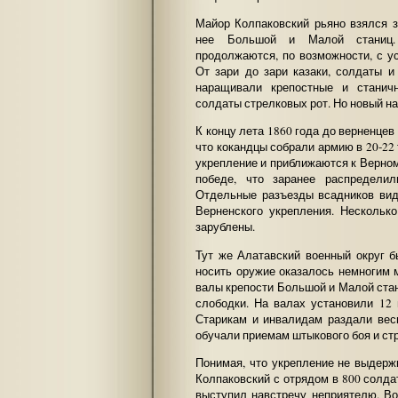
Майор Колпаковский рьяно взялся з
нее Большой и Малой станиц.
продолжаются, по возможности, с у
От зари до зари казаки, солдаты и
наращивали крепостные и станич
солдаты стрелковых рот. Но новый на
К концу лета 1860 года до верненцев
что кокандцы собрали армию в 20-22
укрепление и приближаются к Верном
победе, что заранее распредели
Отдельные разъезды всадников вид
Верненского укрепления. Нескольк
зарублены.
Тут же Алатавский военный округ 
носить оружие оказалось немногим 
валы крепости Большой и Малой стан
слободки. На валах установили 12 
Старикам и инвалидам раздали вес
обучали приемам штыкового боя и ст
Понимая, что укрепление не выдерж
Колпаковский с отрядом в 800 солда
выступил навстречу неприятелю. Во