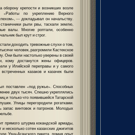
а оборону крепости и возникших возле
 «Работы по укреплению Верного
спехом», — докладывал он начальству.
 станичники рыли рвы, таскали землю,
ные валы. Многие роптали, особенно
чальник был крут и строг.
 стали доходить тревожные слухи о том,
 тысячи человек, разгромили Кастекское
у. Они были настолько уверены в своей
ли, кому достанутся жены офицеров.
ели у Илийской переправы и у самого
о встреченных казаков и казачек были
был поставлен «под ружье». Способных
менее двух тысяч. Спешно укреплялись
иц и только что появившейся Татарской
пушек. Улицы перегородили рогатками.
ь запас винтовок и патронов. Молодых
рельбе.
ит прямого штурма кокандской армады,
т и несколько сотен казахских джигитов
зле Узун-Агачского пикета, помня опыт