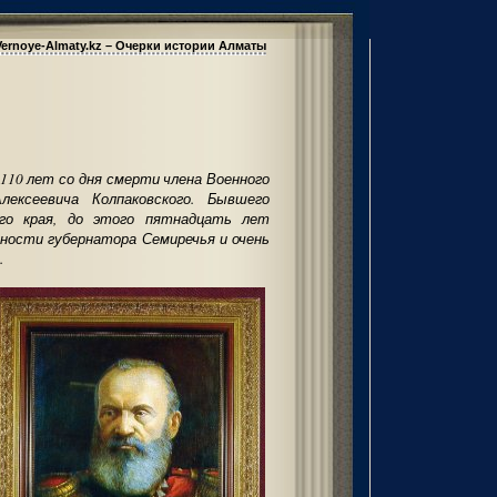
Vernoye-Almaty.kz – Очерки истории Алматы
 110 лет со дня смерти члена Военного
ексеевича Колпаковского. Бывшего
ого края, до этого пятнадцать лет
ности губернатора Семиречья и очень
.