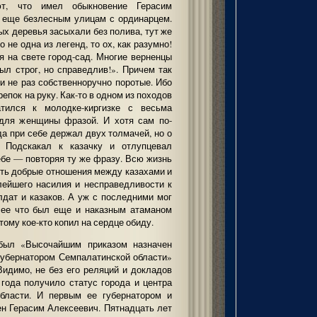
ют, что имел обыкновение Герасим
а еще безлесным улицам с ординарцем.
х деревья засыхали без полива, тут же
 не одна из легенд, то ох, как разумно!
я на свете город-сад. Многие верненцы
ыл строг, но справедлив!». Причем так
 и не раз собственноручно поротые. Ибо
епок на руку. Как-то в одном из походов
атился к молодке-киргизке с весьма
 для женщины фразой. И хотя сам по-
да при себе держал двух толмачей, но о
 Подскакал к казачку и отлупцевал
ебе — повторяя ту же фразу. Всю жизнь
ить добрые отношения между казахами и
лейшего насилия и несправедливости к
дат и казаков. А уж с последними мог
олее что был еще и наказным атаманом
тому кое-кто копил на сердце обиду.
 был «Высочайшим приказом назначен
убернатором Семпалатинской области»
Видимо, не без его реляций и докладов
года получило статус города и центра
области. И первым ее губернатором и
н Герасим Алексеевич. Пятнадцать лет