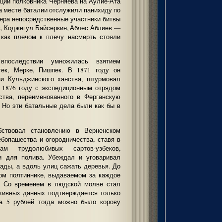
иции полковника Черняева на Аулие-Ата
На месте баталии отслужили панихиду по
чера непосредственные участники битвы
в, Коджегул Байсеркин, Аблес Аблиев —
 как плечом к плечу насмерть стояли
впоследствии умножилась взятием
стек, Мерке, Пишпек. В 1871 году он
ии Кульджинского ханства, штурмовал
 1876 году с экспедиционным отрядом
ства, переименованного в Ферганскую
. Но эти батальные дела были как бы в
бствовал становлению в Верненском
ебопашества и огородничества, ставя в
ам трудолюбивых сартов-узбеков,
и для полива. Убеждал и уговаривал
сады, а вдоль улиц сажать деревья. До
ном полтиннике, выдаваемом за каждое
. Со временем в людской молве стал
рхивных данных подтверждается только
за 5 рублей тогда можно было корову