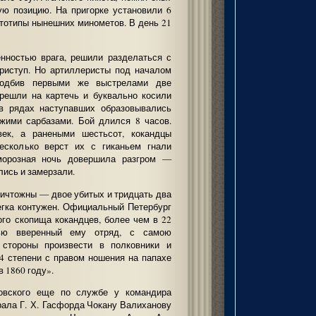
ую позицию. На пригорке установили 6
ототипы нынешних минометов. В день 21
нностью врага, решили разделаться с
риступ. Но артиллеристы под началом
подбив первыми же выстрелами две
ерешли на картечь и буквально косили
 в рядах наступавших образовывались
ежими сарбазами. Бой длился 8 часов.
век, а ранеными шестьсот, кокандцы
есколько верст их с гиканьем гнали
 морозная ночь довершила разгром —
ись и замерзали.
ничтожны — двое убитых и тридцать два
егка контужен. Официальный Петербург
ого скопища кокандцев, более чем в 22
тью вверенный ему отряд, с самою
стороны произвести в полковники и
 4 степени с правом ношения на папахе
в 1860 году».
ковского еще по службе у командира
рала Г. Х. Гасфорда Чокану Валиханову