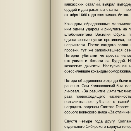
кавказских баталий, выбрал выгодн
орудий и два ракетных станка — пр
октября 1860 года состоялась битва.
Кокандцы, обрадованные малочисле
ним одним ударом и ринулись на п
штабс-капитана Василия Обуха, 
единственные пушки противника, п
неприятеля. После каждого залпа
просеки, тут же заполнявшиеся св
Потеряв убитыми четыреста чело
отступили и бежали за Курдай. Н
казахские джигиты. Наступившая
обессилевшие кокандцы обмораживал
Потери объединенного отряда были 
раненых. Сам Колпаковский был сл
ликовал: «За разбитие 20-ти тысячн
раза превосходящего численнос
незначительною убылью с нашей 
наградить орденом Святого Георгия
особого воинского знака «За отличие 
Спустя четыре года другу Колпа
отдельного Сибирского корпуса гене