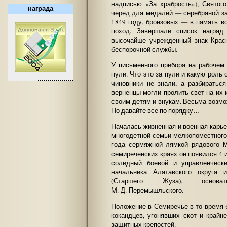
надписью «За храбрость»), Святог
награда
черед для медалей — серебряной за
1849 году, бронзовых — в память в
поход. Завершали список наград
высочайше учрежденный знак Красн
беспорочной службы.
У письменного прибора на рабоче
пули. Что это за пули и какую роль 
чиновники не знали, а разбиратьс
верненцы могли пролить свет на их 
своим детям и внукам. Весьма возмож
Но давайте все по порядку…
Началась жизненная и военная карье
многодетной семьи мелкопоместного 
года сермяжной лямкой рядового М
семиреченских краях он появился 4 
солидный боевой и управленческ
начальника Алатавского округа 
(Старшего Жуза), основат
М. Д. Перемышльского.
Положение в Семиречье в то время
кокандцев, угонявших скот и крайн
защитных крепостей.