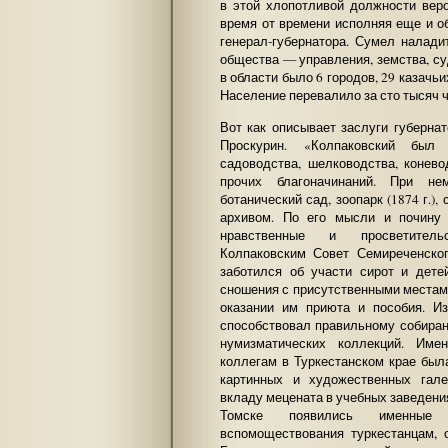
в этой хлопотливой должности вер
время от времени исполняя еще и о
генерал-губернатора. Сумел налади
общества — управления, земства, су
в области было 6 городов, 29 казачьи
Население перевалило за сто тысяч 
Вот как описывает заслуги губерн
Проскурин. «Колпаковский был
садоводства, шелководства, конево
прочих благоначинаний. При не
ботанический сад, зоопарк (1874 г.),
архивом. По его мысли и почину
нравственные и просветитель
Колпаковским Совет Семиреченског
заботился об участи сирот и дете
сношения с присутственными местам
оказании им приюта и пособия. И
способствовал правильному собиран
нумизматических коллекций. Име
коллегам в Туркестанском крае был
картинных и художественных гале
вкладу мецената в учебных заведения
Томске появились именные 
вспомоществования туркестанцам, 