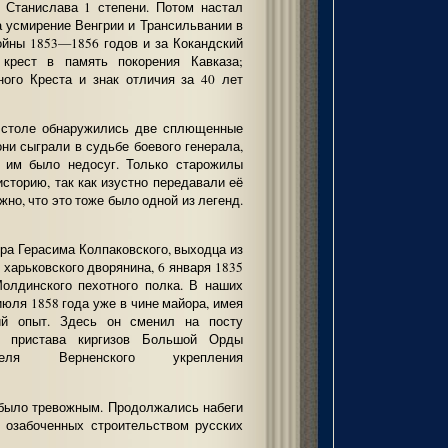
о Станислава 1 степени. Потом настал
 усмирение Венгрии и Трансильвании в
ойны 1853—1856 годов и за Кокандский
 крест в память покорения Кавказа;
ого Креста и знак отличия за 40 лет
м столе обнаружились две сплющенные
они сыграли в судьбе боевого генерала,
я им было недосуг. Только старожилы
историю, так как изустно передавали её
но, что это тоже было одной из легенд.
ра Герасима Колпаковского, выходца из
харьковского дворянина, 6 января 1835
олдинского пехотного полка. В наших
июля 1858 года уже в чине майора, имея
ий опыт. Здесь он сменил на посту
и пристава киргизов Большой Орды
еля Верненского укрепления
 было тревожным. Продолжались набеги
е озабоченных строительством русских