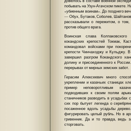
довелось в составе военной экспед
побывать на Узун-Агачском пикете. 
«убиенным воинам». До позднего ве
— Обух, Бутаков, Соболев, Шайтано
рассказывали о пережитом, о том,
против общего врага.
Воинская слава Колпаковского 
кокандских крепостей Токмак, Ка
командовал войсками при покорен
крепости Чинчаходжу и Кульджу. В
завершил разгром Кокандского хан
долину и присоединенного к России
перерывах от мирных земских забот.
Герасим Алексеевич много спосо
укреплении и казачьих станицах хл
пример неповоротливым казачк
подводивших к своим полям арык
станичников разводить в усадьбах 
сих пор бытует легенда о серебря
посаженное вдоль усадьбы дерево
фигурировать целый рубль. Но в а
гривенник. Да и то правда, ведь 
сторговать.