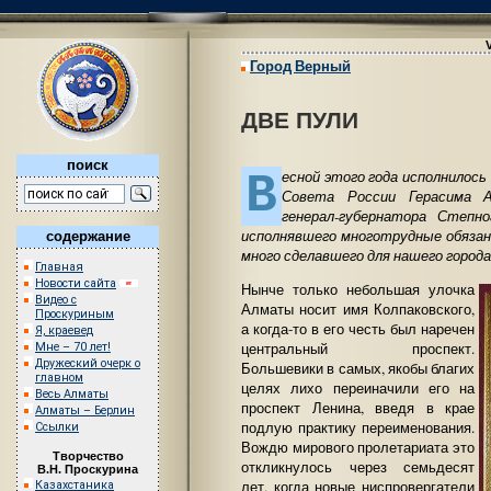
Город Верный
ДВЕ ПУЛИ
поиск
В
есной этого года исполнилось
Совета России Герасима Ал
генерал-губернатора Степн
исполнявшего многотрудные обязан
содержание
много сделавшего для нашего города
Главная
Новости сайта
Нынче только небольшая улочка
Видео с
Алматы носит имя Колпаковского,
Проскуриным
а когда-то в его честь был наречен
Я, краевед
центральный проспект.
Мне – 70 лет!
Дружеский очерк о
Большевики в самых, якобы благих
главном
целях лихо переиначили его на
Весь Алматы
проспект Ленина, введя в крае
Алматы – Берлин
подлую практику переименования.
Ссылки
Вождю мирового пролетариата это
Творчество
откликнулось через семьдесят
В.Н. Проскурина
лет, когда новые ниспровергатели
Казахстаника