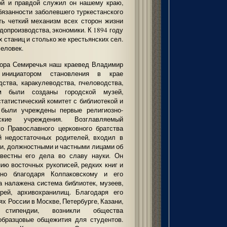
ой и правдой служил он нашему краю,
бязанности заболевшего туркестанского
ть четкий механизм всех сторон жизни
допроизводства, экономики. К 1894 году
х станиц и столько же крестьянских сел.
человек.
атора Семиречья наш краевед Владимир
 инициатором становления в крае
дства, каракулеводства, пчеловодства,
м были созданы городской музей,
 статистический комитет с библиотекой и
 были учреждены первые религиозно-
ские учреждения. Возглавляемый
о Православного церковного братства
й недостаточных родителей, входил в
и, должностными и частными лицами об
звестны его дела во славу науки. Он
ию восточных рукописей, редких книг и
нно благодаря Колпаковскому и его
а налажена система библиотек, музеев,
рей, архивохранилищ. Благодаря его
х России в Москве, Петербурге, Казани,
стипендии, возникли общества
образцовые общежития для студентов.