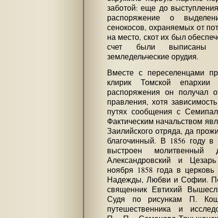
заботой: еще до выступлени
распоряжение о выделен
сенокосов, охраняемых от пот
на место, скот их был обеспе
счет были выписаны 
земледельческие орудия.
Вместе с переселенцами п
клирик Томской епархии
распоряжения он получал о
правления, хотя зависимость
путях сообщения с Семипала
Фактическим начальством явл
Заилийского отряда, да прож
благочинный. В 1856 году в
выстроен молитвенный д
Александровский и Цезарь
ноября 1858 года в церковь
Надежды, Любви и Софии. Пе
священник Евтихий Вышесла
Судя по рисункам П. Кош
путешественника и исслед