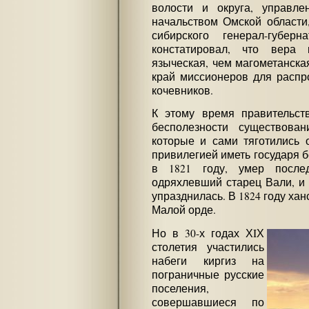
волости и округа, управле
начальством Омской области
сибирского генерал-губерн
констатировал, что вера 
языческая, чем магометанска
край миссионеров для распр
кочевников.
К этому время правительст
бесполезности существован
которые и сами тяготились 
привилегией иметь государя бе
в 1821 году, умер посл
одряхлевший старец Вали, и 
упразднилась. В 1824 году хан
Малой орде.
Но в 30-х годах ХIХ
столетия участились
набеги киргиз на
пограничные русские
поселения,
совершавшиеся по