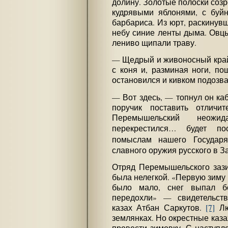
долину. Золотые полоски соз
кудрявыми яблонями, с буй
барбариса. Из юрт, раскинувш
небу синие ленты дыма. Овц
лениво щипали траву.
— Щедрый и живоносный кра
с коня и, разминая ноги, по
остановился и кивком подозв
— Вот здесь, — топнул он ка
поручик поставить отличи
Перемышельский неож
перекрестился… будет по
помыслам нашего Государ
славного оружия русского в З
Отряд Перемышельского зази
была нелегкой. «Первую зиму 
было мало, снег выпал б
передохли» — свидетельст
казах Атбан Саркутов.
[7]
Лю
землянках. Но окрестные каза