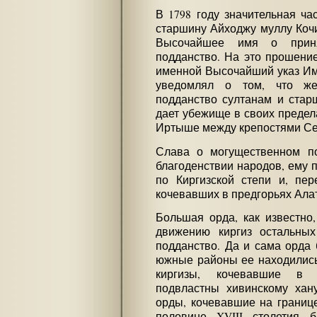
В 1798 году значительная ча
старшину Айходжу муллу Коч
Высочайшее имя о приня
подданство. На это прошение
именной Высочайший указ Имп
уведомлял о том, что же
подданство султанам и стар
дает убежище в своих предела
Иртыше между крепостями Се
Слава о могущественном по
благоденствии народов, ему 
по Киргизской степи и, пер
кочевавших в предгорьях Ала
Большая орда, как известно
движению киргиз остальных
подданство. Да и сама орда 
южные районы ее находились 
киргизы, кочевавшие в 
подвластны хивинскому хан
орды, кочевавшие на границ
половине XVIII столетия 