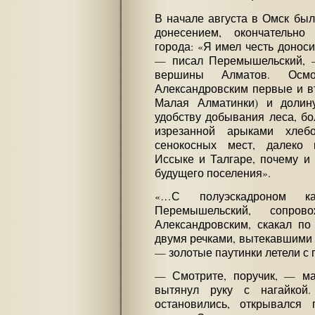
В начале августа в Омск был
донесением, окончательн
города: «Я имел честь донос
— писал Перемышельский, 
вершины Алматов. Осмо
Александровским первые и в
Малая Алматинки) и доли
удобству добывания леса, бо
изрезанной арыками хлеб
сенокосных мест, далеко
Иссыке и Талгаре, почему 
будущего поселения».
«…С полуэскадроном к
Перемышельский, сопрово
Александровским, скакал по
двумя речками, вытекавшими 
— золотые паутинки летели с 
— Смотрите, поручик, — ма
вытянул руку с нагайкой
остановились, открывался