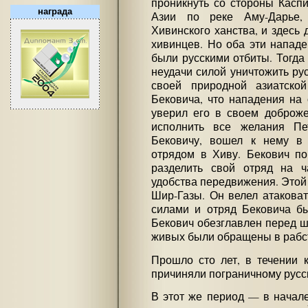
проникнуть со стороны Касп
награда
Азии по реке Аму-Дарье, 
Хивинского ханства, и здесь
хивинцев. Но оба эти напад
были русскими отбиты. Тогда
неудачи силой уничтожить рус
своей природной азиатской
Бековича, что нападения на 
уверил его в своем доброже
исполнить все желания Пе
Бековичу, вошел к нему в
отрядом в Хиву. Бекович по
разделить свой отряд на ч
удобства передвижения. Этой
Шир-Газы. Он велел атакова
силами и отряд Бековича бы
Бекович обезглавлен перед ш
живых были обращены в рабс
Прошло сто лет, в течении 
причиняли пограничному русс
В этот же период — в начале