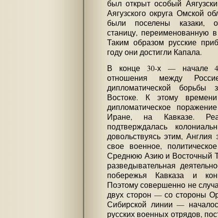
был открыт особый Аягузски
Аягузского округа Омской обл
были поселены казаки, о
станицу, переименованную в 
Таким образом русские приб
году они достигли Капала.
В конце 30-х — начале 40
отношения между Росси
дипломатической борьбы 
Востоке. К этому времен
дипломатическое поражение
Иране, на Кавказе. Реа
подтверждалась колониал
довольствуясь этим, Англия 
свое военное, политическо
Среднюю Азию и Восточный Ту
разведывательная деятельно
побережья Кавказа и кон
Поэтому совершенно не случа
двух сторон — со стороны Ор
Сибирской линии — началос
русских военных отрядов, пос