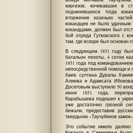
киргизов, кочевавших в 
подчинявшихся тогда кока
вторжение казачьих част
кокандцев не было удачным: 
кокандцами, должен был отсту
бой отряда Гутковского с к
там, где вскоре был основан 
В следующем 1851 году был
батальон пехоты, 4 сотни ка
1851 года под командование
непосредственной помощи и п
баев: султана Дуралы Хаким
Алиева и Адамсата Ибоков
Досетовым выступило 50 воор
июня 1851 года, перепр
Карабышева подошел к укреп
уже достаточно грозной си
бежали, предоставив русск
твердыню «Таучубеков замок»
Это событие имело далеко 
Коканда в Семиречье было 