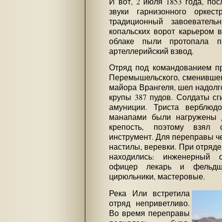
И вот, 2 июля 1853 года, по
звуки гарнизонного оркес
традиционный завоевател
копальских ворот карьером в
облаке пыли протопала пе
артеллерийский взвод.
Отряд под командованием п
Перемышельского, сменившего
майора Врангеля, шел надолго
крупы 387 пудов. Солдаты сг
амуниции. Триста верблюд
манапами были нагружены д
крепость, поэтому взял
инструмент. Для переправы ч
настилы, веревки. При отряде
находились: инженерный о
офицер лекарь и фельдше
цирюльники, мастеровые.
Река Или встретила
отряд неприветливо.
Во время переправы