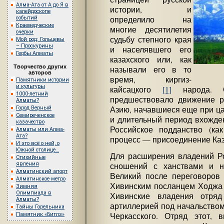
Алма-Ата от А до Я в
истории, и
калейдоскопе
событий
определило на
Краеведческие
многие десятилетия
очерки
судьбу степного края
Мой род: Гольцевы
– Проскурины
и населявшего его
Гербы Алматы
казахского или, как
Творчество других
называли его в то
авторов
время, киргиз-
Памятники истории
и культуры
кайсацкого
[1]
народа. О
1000-летний
предшествовало движение р
Алматы?
Город Верный
Азию, начавшиеся еще при ца
Семиреченское
и длительный период вхожден
казачество
Российское подданство (ка
Алматы или Алма-
Ата?
процесс — присоединение Каза
И это всё о ней, о
Южной столице…
Для расширения владений Ро
Стихийные
явления
сношений с ханствами и н
Алматинский апорт
Великий после переговоров
Алматинское метро
Хивинским посланцем Ходжа 
Зимняя
Олимпиада в
Хивинские владения отря
Алматы?
артиллерией под начальством
Тайны Горельника
Памятник «Битлз»
Черкасского. Отряд этот, 