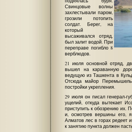
поднялась буря.
Свинцовые волны
захлестывали паром,
грозили потопить
солдат. Берег, на
который
высаживался отряд,
был залит водой. При
переправе погибло 8
верблюдов.
21 июля основной отряд, дв
вышел на караванную доро
ведущую из Ташкента в Куль
Отсюда майор Перемышельс
постройки укрепления.
29 июля он писал генерал-гу
ущелий, откуда вытекает Ис
приступить к обозрению их. П
и, осмотрев вершины его, 
Алматов лес в горах редеет и
к занятию пункта должен паст