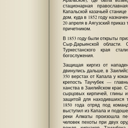
Аральское), где была возв
стационарная православна
Капальской казачьей станиц
дом, куда в 1852 году назначе
20 апреля в Аягузский приказ
причетником.
В 1853 году были открыты при
Сыр-Дарьинской области.
Туркестанского края стал
богослужения.
Защищая киргиз от нападен
двинулись дальше, в Заилийск
350 верстах от Капала у кок
крепость Таучубек — главн
ханства в Заилийском крае. 
сырцовых кирпичей, глины и
защитой для находившихся т
1850 года отряд под команд
выступил из Капала и подошел
реки Алматы произошла пер
человек пехоты при двух ору
вождя кипчаков Таучубека