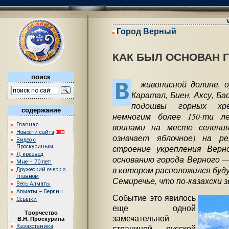
Город Верный
КАК БЫЛ ОСНОВАН 
поиск
В
живописной долине, о
Каратал, Биен, Аксу, Бас
подошвы горных хре
содержание
немногим более 150-ти л
Главная
воинами на месте селени
Новости сайта
означает яблочное) на р
Видео с
строение укрепления Верн
Проскуриным
Я, краевед
основанию города Верного 
Мне – 70 лет!
в котором расположился буду
Дружеский очерк о
главном
Семиречье, что по-казахски 
Весь Алматы
Алматы – Берлин
Событие это явилось
Ссылки
еще одной
Творчество
замечательной
В.Н. Проскурина
Казахстаника
страницей русской