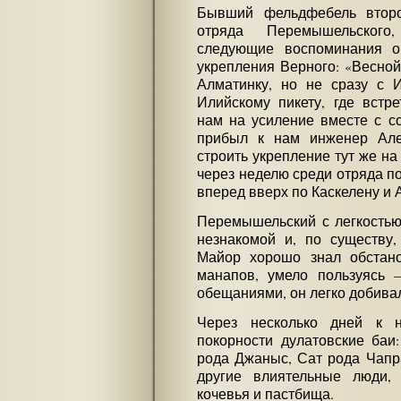
Бывший фельдфебель второ
отряда Перемышельског
следующие воспоминания о
укрепления Верного: «Весной
Алматинку, но не сразу с И
Илийскому пикету, где встр
нам на усиление вместе с со
прибыл к нам инженер Але
строить укрепление тут же на
через неделю среди отряда п
вперед вверх по Каскелену и
Перемышельский с легкостью
незнакомой и, по существу
Майор хорошо знал обстано
манапов, умело пользуясь 
обещаниями, он легко добивал
Через несколько дней к 
покорности дулатовские баи
рода Джаныс, Сат рода Чапр
другие влиятельные люди,
кочевья и пастбища.