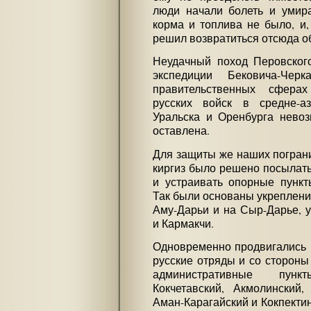
люди начали болеть и умира
корма и топлива не было, и,
решил возвратиться отсюда о
Неудачный поход Перовског
экспедиции Бековича-Чер
правительственных сфера
русских войск в средне-а
Уральска и Оренбурга нево
оставлена.
Для защиты же наших погран
киргиз было решено посылать
и устраивать опорные пункт
Так были основаны укрепления
Аму-Дарьи и на Сыр-Дарье, у
и Кармакчи.
Одновременно продвигались в
русские отряды и со стороны
административные пункты
Кокчетавский, Акмолинский, 
Аман-Карагайский и Кокпектинс