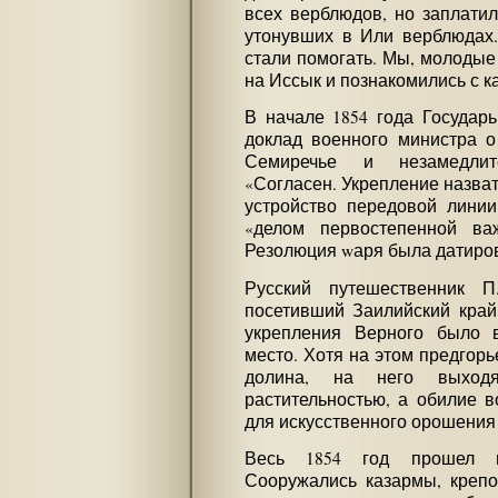
всех верблюдов, но заплатил
утонувших в Или верблюдах.
стали помогать. Мы, молодые 
на Иссык и познакомились с к
В начале 1854 года Государ
доклад военного министра о
Семиречье и незамедлит
«Согласен. Укрепление назват
устройство передовой лини
«делом первостепенной ва
Резолюция wаря была датиров
Русский путешественник П
посетивший Заилийский край 
укрепления Верного было 
место. Хотя на этом предгорь
долина, на него выход
растительностью, а обилие 
для искусственного орошения
Весь 1854 год прошел в 
Сооружались казармы, крепо