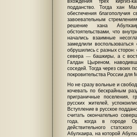
вхождения трех киргиз-к
подданство. Тогда хан М
обеспечения благополучия с
завоевательным стремлениям
решение хана Абулха
обстоятельствами, что внутр
начались взаимные несогл
замедлили воспользоваться 
обрушились с разных сторон: 
севера — башкиры, а с вос
Галдан Цыреном, наводивш
соседей. Тогда через своих п
покровительства России для 
Но не сразу вольные и свобо
кочевать по бескрайным раз
приграничные поселения, г
русских жителей, успокоили
Вступление в русское поддан
считать окончательно совер
года, когда в городе Ор
действительного статског
Абулхаира, на которой Абулх