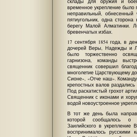
склады для оружия и боеп
временное укрепление было г
неправильный, обнесенный 
пятиугольник, одна сторона 
берегу Малой Алматинки. Л
бревенчатых избах.
17 сентября 1854 года, в д
дочерей Веры, Надежды и Л
было торжественно освящ
гарнизона, команды выст
священник совершил благод
многолетие Царствующему дом
Сионе», «Отче наш». Команду
крепостных валов раздались
Под раскатистый грохот арти
Священник с иконами и хору
водой новоустроенное укрепл
В тот же день была направ
которой сообщалось о п
Заилийского в укрепление 
воспринималось русскими к