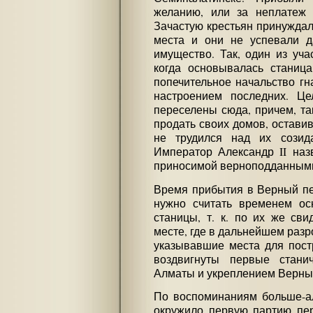
желанию, или за неплатеж 
Зачастую крестьян принужда
места и они не успевали д
имущество. Так, один из уча
когда основывалась станица
попечительное начальство гн
настроением последних. Ц
переселены сюда, причем, та
продать своих домов, оставив
не трудился над их созид
Император Александр II наз
приносимой верноподданными 
Время прибытия в Верный пе
нужно считать временем ос
станицы, т. к. по их же сви
месте, где в дальнейшем разр
указывавшие места для пост
воздвигнуты первые стани
Алматы и укреплением Верны
По воспоминаниям больше-ал
окружило первую партию пер