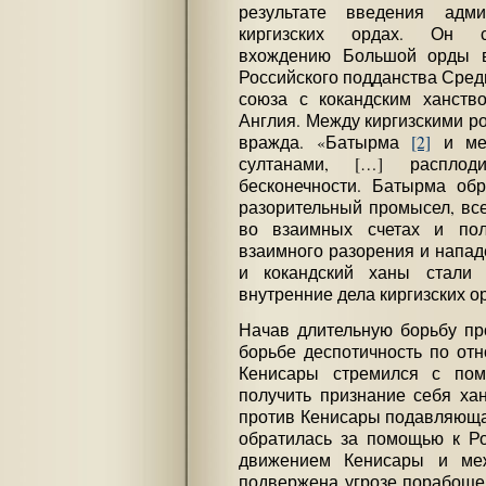
результате введения адми
киргизских ордах. Он ст
вхождению Большой орды в
Российского подданства Сред
союза с кокандским ханство
Англия. Между киргизскими р
вражда. «Батырма
[2]
и меж
султанами, […] распло
бесконечности. Батырма обр
разорительный промысел, вс
во взаимных счетах и по
взаимного разорения и напа
и кокандский ханы стали 
внутренние дела киргизских о
Начав длительную борьбу пр
борьбе деспотичность по от
Кенисары стремился с пом
получить признание себя хан
против Кенисары подавляюща
обратилась за помощью к Ро
движением Кенисары и ме
подвержена угрозе порабощен