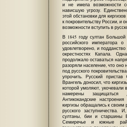
и не имела возможности с
нависшую угрозу. Единстве
этой обстановки для киргизо
к покровительству России, и 
возможности вступить в русск
В 1845 году султан Большой
российского императора о
удовлетворено, и подданство
окрестностях Капала. Одн
продолжало оставаться напр
разоряли население, что оно 
под русского покровительства
упрочить. Русский пристав
Врангель доносил, что кирги
которой умоляют, укочевали 
намерены защищаться д
Антикокандские настроения 
киргизы обращались к своим 
русского заступничества. И
султаны, бии и старшины 
Семиречье и южные райо