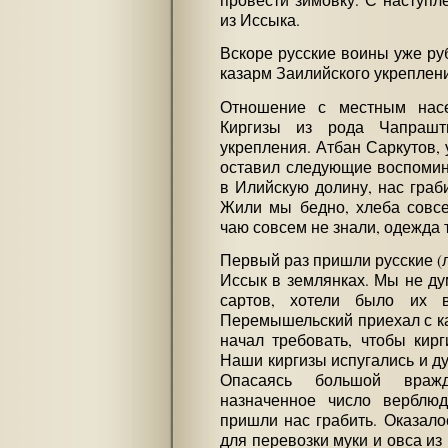
провести зимовку. С наступл
из Иссыка.
Вскоре русские воины уже ру
казарм Заилийского укреплен
Отношение с местным насе
Киргизы из рода Чапрашт
укрепления. Атбан Саркутов, 
оставил следующие воспомин
в Илийскую долину, нас граби
Жили мы бедно, хлеба совсе
чаю совсем не знали, одежда
Первый раз пришли русские (ле
Иссык в землянках. Мы не дум
сартов, хотели было их 
Перемышельский приехал с ка
начал требовать, чтобы кир
Наши киргизы испугались и д
Опасаясь большой враж
назначенное число верблюд
пришли нас грабить. Оказало
для перевозки муки и овса из