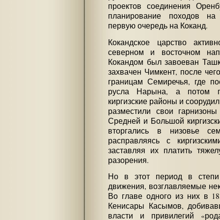
проектов соединения Оренб
планирование походов на 
первую очередь на Коканд.
Кокандское царство актив
северном и восточном нап
Кокандом был завоеван Ташке
захвачен Чимкент, после чег
границам Семиречья, где по
русла Нарына, а потом 
киргизские районы и соорудил
разместили свои гарнизоны
Средней и Большой киргизски
вторгались в низовье се
расправляясь с киргизски
заставляя их платить тяже
разорения.
Но в этот период в степи
движения, возглавляемые нек
Во главе одного из них в 18
Кенисары Касымов, добивав
власти и привилегий «род