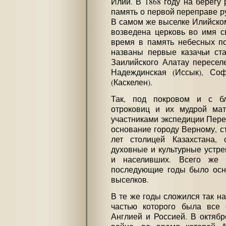
Илии. В 1868 году на берегу
память о первой переправе ру
В самом же выселке Илийском
возведена церковь во имя с
время в память небесных п
названы первые казачьи ст
Заилийского Алатау пересе
Надеждинская (Иссык), Соф
(Каскелен).
Так, под покровом и с бл
отроковиц и их мудрой ма
участниками экспедиции Пер
основание городу Верному, с
лет столицей Казахстана,
духовные и культурные устре
и населивших. Всего же 
последующие годы было осно
выселков.
В те же годы сложился так н
частью которого была все
Англией и Россией. В октябр