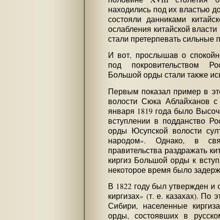
находились под их властью д
состояли данниками китайск
ослабления китайской власти 
стали претерпевать сильные п
И вот, прослышав о спокойн
под покровительством Рос
Большой орды стали также иск
Первым показал пример в эт
волости Сюка Аблайханов с
января 1819 года было Высо
вступлении в подданство Ро
орды Юсупской волости сул
народом». Однако, в св
правительства раздражать ки
киргиз Большой орды к вступ
некоторое время было задерж
В 1822 году был утвержден и 
киргизах» (т. е. казахах). По 
Сибири, населенные киргиз
орды, состоявших в русско