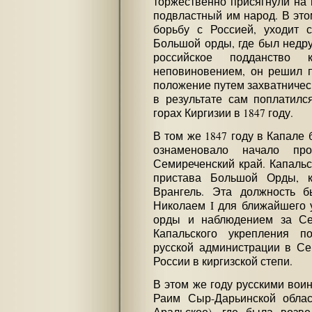
торжественно присягнули на 
подвластный им народ. В это
борьбу с Россией, уходит
Большой орды, где был недр
российское подданство 
неповиновением, он решил 
положение путем захватничес
в результате сам поплатилс
горах Киргизии в 1847 году.
В том же 1847 году в Капале 
ознаменовало начало пр
Семиреченский край. Капальс
пристава Большой Орды, 
Врангель. Эта должность 
Николаем I для ближайшего 
орды и наблюдением за Се
Капальского укрепления п
русской администрации в Се
России в киргизской степи.
В этом же году русскими вои
Раим Сыр-Дарьинской облас