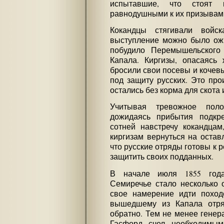
испытавшие, что стоят п
равнодушными к их призывам
Кокандцы стягивали вой
выступление можно было ожи
побудило Перемышельского 
Капала. Киргизы, опасаясь 
бросили свои посевы и кочевь
под защиту русских. Это про
остались без корма для скота 
Учитывая тревожное поло
дожидаясь прибытия подкре
сотней навстречу кокандца
киргизам вернуться на остав
что русские отряды готовы к 
защитить своих подданных.
В начале июля 1855 год
Семиречье стало несколько 
свое намерение идти поход
вышедшему из Капала отряд
обратно. Тем не менее генер
Гасфорд счел необходимым