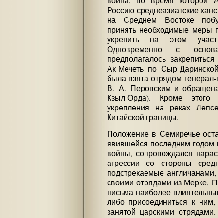
война, во время которой А
Россию среднеазиатские ханст
на Среднем Востоке побу
принять необходимые меры п
укрепить на этом участ
Одновременно с основ
предполагалось закрепиться
Ак-Мечеть по Сыр-Даринской
была взята отрядом генерал-
В. А. Перовским и обращена
Кзыл-Орда). Кроме этого
укрепления на реках Лепсе
Китайской границы.
Положение в Семиречье оста
явившейся последним годом 
войны, сопровождался нарас
агрессии со стороны средн
подстрекаемые англичанами,
своими отрядами из Мерке, П
письма наиболее влиятельным
либо присоединиться к ним, 
занятой царскими отрядами.