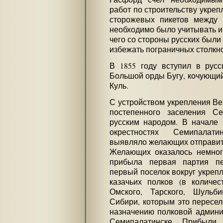
работ по строительству укреп
сторожевых пикетов между
необходимо было учитывать и 
чего со стороны русских были
избежать пограничных столкн
В 1855 году вступил в рус
Большой орды Бугу, кочующий 
Куль.
С устройством укрепления Ве
постепенного заселения С
русским народом. В начале 
окрестностях Семипалат
выявляло желающих отправить
Желающих оказалось немног
прибыла первая партия пе
первый поселок вокруг укрепле
казачьих полков (в количес
Омского, Тарского, Шульб
Сибири, которым это пересе
назначению полковой админи
Семипалатинске. Прибыли