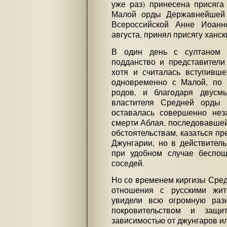
уже раз) принесена присяга
Малой орды Державнейшей
Всероссийской Анне Иоанн
августа, принял присягу ханс
В один день с султаном 
подданство и представители
хотя и считалась вступивше
одновременно с Малой, по 
родов, и благодаря двусм
властителя Средней орды 
оставалась совершенно нез
смерти Аблая, последовавшей 
обстоятельствам, казаться пр
Джунгарии, но в действитель
при удобном случае беспощ
соседей.
Но со временем киргизы Сред
отношения с русскими жит
увидели всю огромную раз
покровительством и защи
зависимостью от джунгаров ил