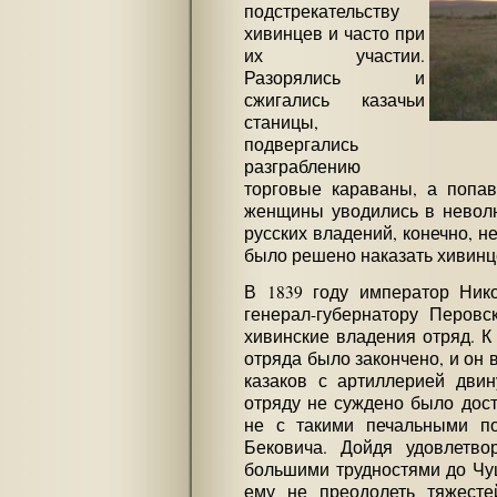
подстрекательству
хивинцев и часто при
их участии.
Разорялись и
сжигались казачьи
станицы,
подвергались
разграблению
торговые караваны, а попав
женщины уводились в неволю
русских владений, конечно, н
было решено наказать хивинц
В 1839 году император Нико
генерал-губернатору Перовс
хивинские владения отряд. К
отряда было закончено, и он в
казаков с артиллерией двин
отряду не суждено было дост
не с такими печальными по
Бековича. Дойдя удовлетв
большими трудностями до Чуш
ему не преодолеть тяжесте