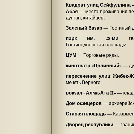
Квадрат улиц Сейфуллина 
Абая
— места проживания пер
дунган, китайцев;
Зеленый базар
— Гостиный д
парк им. 28-ми гвард
Гостинодворская площадь;
ЦУМ
— Торговые ряды;
кинотеатр «Целинный»
— ду
пересечение улиц Жибек-
мечеть Верного;
вокзал «Алма-Ата II»
— клад
Дом офицеров
— архиерейск
Старая площадь
— Казармен
Дворец республики
— границ