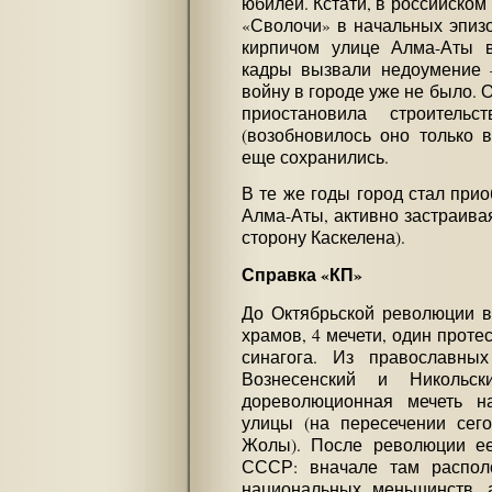
юбилей. Кстати, в российском
«Сволочи» в начальных эпиз
кирпичом улице Алма-Аты в
кадры вызвали недоумение —
войну в городе уже не было. 
приостановила строительс
(возобновилось оно только в
еще сохранились.
В те же годы город стал при
Алма-Аты, активно застраиваяс
сторону Каскелена).
Справка «КП»
До Октябрьской революции 
храмов, 4 мечети, один проте
синагога. Из православных
Вознесенский и Никольс
дореволюционная мечеть н
улицы (на пересечении сег
Жолы). После революции ее
СССР: вначале там располо
национальных меньшинств, 