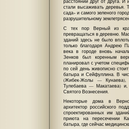
расстоянии друг от друга. И 
стали высаживать деревья. Т
сада» и самого зеленого гор
разрушительному землетрясе
С тех пор Верный из крас
превращаться в деревню. Мас
зданий здесь не было вплот
только благодаря Андрею П
века в городе вновь начал
Зенков был коренным вер
планировал с учетом специфик
по сей день живописно стоит
батыра и Сейфуллина. В чис
(Жибек-Жолы — Кунаева), 
Тулебаева — Макатаева) и,
Святого Вознесения.
Некоторые дома в Верно
архитектор российского под
спроектированных им здани
приюта на пересечении К
батыра, где сейчас медицинск