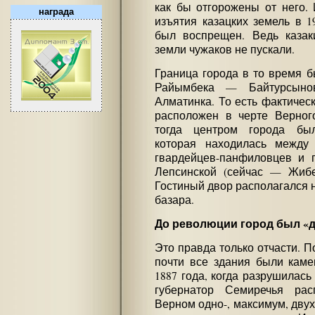
как бы отгорожены от него.
награда
изъятия казацких земель в 1
был воспрещен. Ведь казак
земли чужаков не пускали.
Граница города в то время 
Райымбека — Байтурсын
Алматинка. То есть фактичес
расположен в черте Верног
тогда центром города был
которая находилась между
гвардейцев-панфиловцев и 
Лепсинской (сейчас — Жиб
Гостиный двор располагался 
базара.
До революции город был «
Это правда только отчасти. П
почти все здания были каме
1887 года, когда разрушилась
губернатор Семиречья рас
Верном одно-, максимум, дву