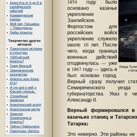
1854 году было
Алма-Ата от А до Я в
основано казачье
калейдоскопе
событий
укрепление
Краеведческие
Заилийское.
очерки
Мой род: Гольцевы
Форпостом для
– Проскурины
российских войск
Гербы Алматы
укрепление служило
Творчество других
около 10 лет. После
авторов
Памятники истории
чего, когда граница
и культуры
военных действий
1000-летний
Алматы?
отодвинулась — уже
Город Верный
Улица Туле
в 1867 году — здесь и
Семиреченское
счита
был основан город.
казачество
Алматы или Алма-
Верный сразу получил стат
Ата?
Семиреченского уезда 
И это всё о ней, о
Южной столице…
губернаторства. Указ о 
Стихийные
Александр II.
явления
Алматинский апорт
Верный формировался в
Алматинское метро
Зимняя
казачьих станиц и Татарск
Олимпиада в
Алматы?
Татарка)
Тайны Горельника
Памятник «Битлз»
Это неверно. Эти районы не 