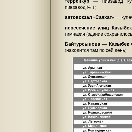
терренкур
— пивзавод куп
пивзавод № 1);
автовокзал «Саяхат»
— купеч
пересечение улиц Казыбек
гимназия (здание сохранилось 
Байтурсынова — Казыбек 
(находится там по сей день).