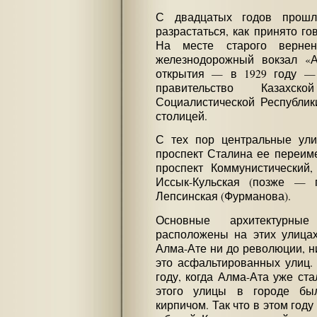
С двадцатых годов прошл
разрастаться, как принято го
На месте старого вернен
железнодорожный вокзал «А
открытия — в 1929 году —
правительство Казахск
Социалистической Республик
столицей.
С тех пор центральные ул
проспект Сталина ее переиме
проспект Коммунистический
Иссык-Кульская (позже — 
Лепсинская (Фурманова).
Основные архитектурные
расположены на этих улицах
Алма-Ате ни до революции, н
это асфальтированных улиц.
году, когда Алма-Ата уже ст
этого улицы в городе бы
кирпичом. Так что в этом год