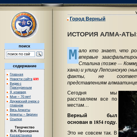
Город Верный
ИСТОРИЯ АЛМА-АТЫ
поиск
М
ало кто знает, что ро
впервые заасфальтир
Сталина (позже — Комму
содержание
хана) и улицу Лепсинскую (ны
Главная
факты, не соответс
Новости сайта
представлениям алмаатинцев
Видео с
Проскуриным
Сегодня мы
Я, краевед
Мне – 70 лет!
расставляем все по
Дружеский очерк о
местам…
главном
Весь Алматы
Верный был
Алматы – Берлин
Ссылки
основан в 1854 году.
Творчество
В.Н. Проскурина
Это не совсем так. В
Казахстаника