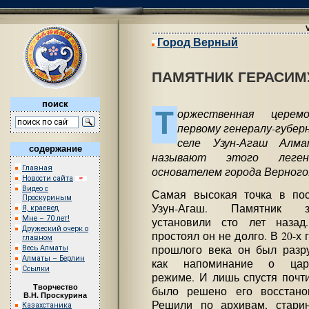
Город Верный
ПАМЯТНИК ГЕРАСИМ
поиск
Т
оржественная церем
первому генералу-губер
селе Узун-Агаш Алма
содержание
называют этого леген
Главная
основателем города Верного
Новости сайта
Видео с
Самая высокая точка в пос
Проскуриным
Узун-Агаш. Памятник з
Я, краевед
Мне – 70 лет!
установили сто лет назад
Дружеский очерк о
простоял он не долго. В 20-х 
главном
прошлого века он был разр
Весь Алматы
Алматы – Берлин
как напоминание о цар
Ссылки
режиме. И лишь спустя почт
Творчество
было решено его восстанов
В.Н. Проскурина
Решили по архивам, стари
Казахстаника