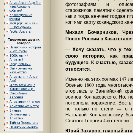
Алма-Ата от А до Я в
фотографиям и описа
калейдоскопе
старожилов памятник сделать
событий
Краеведческие
как и тогда венчает гордая п
очерки
когтями карту кокандского хан
Мой род: Гольцевы
– Проскурины
Михаил Бочарников, Чр
Гербы Алматы
Посол России в Казахстане:
Творчество других
авторов
Памятники истории
— Хочу сказать, что у те
и культуры
свою историю, как пра
1000-летний
Алматы?
будущего. К счастью, казах
Город Верный
относятся.
Семиреченское
казачество
Алматы или Алма-
Именно на этих холмах 147 ле
Ата?
Осенью 1860 года многотысяч
И это всё о ней, о
Южной столице…
вторглась в Заилийский кра
Стихийные
воинов Колпаковского. Но, н
явления
Алматинский апорт
потерпела поражение. Весть
Алматинское метро
не только по степи — о н
Зимняя
Наградой Колпаковскому бы
Олимпиада в
Алматы?
Святого Георгия 4-й степени.
Тайны Горельника
Памятник «Битлз»
Юрий Захаров, главный ата