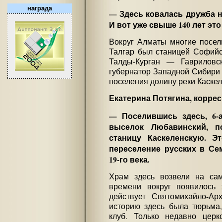
награда
— Здесь ковалась дружба н
И вот уже свыше 140 лет это
Вокруг Алматы многие посел
Талгар был станицей Софийс
Талды-Курган — Гавриловск
губернатор Западной Сибири
поселения долину реки Каскел
Екатерина Потягина, корре
— Поселившись здесь, 6-а
выселок Любавинский, п
станицу Каскеленскую. Э
переселение русских в Се
19-го века.
Храм здесь возвели на са
времени вокруг появилось 
действует Святомихайло-Ар
историю здесь была тюрьма
клуб. Только недавно церк