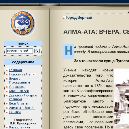
Город Верный
АЛМА-АТА: ВЧЕРА, С
поиск
Н
а прошлой неделе в Алма-Ат
городу. В историческое прошл
За что наказали купца Пугасо
содержание
Ученые находят новые
Главная
Новости сайта
доказательства того, что
Видео с
история Алма-Аты
Проскуриным
начинается не с 1854 года,
Я, краевед
как это было зафиксировано
Мне – 70 лет!
в советской энциклопедии.
Дружеский очерк о
главном
Благодатное место у
Весь Алматы
подножия гор с множеством
Алматы – Берлин
рек было облюбовано еще
Ссылки
древними казахскими
Творчество
племенами, основавшими
В.Н. Проскурина
здесь свое поселение. Но в
Казахстаника