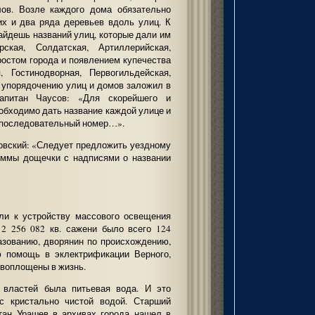
лов. Возле каждого дома обязательно
их и два ряда деревьев вдоль улиц. К
найдешь названий улиц, которые дали им
рская, Солдатская, Артиллерийская,
ростом города и появлением купечества
, Гостинодворная, Первогильдейская,
о упорядочению улиц и домов заложил в
апитан Чаусов: «Для скорейшего и
обходимо дать название каждой улице и
— последовательный номер…».
овский: «Следует предложить уездному
суммы дощечки с надписями о названии
ли к устройству массового освещения
 2 256 082 кв. сажени было всего 124
азованию, дворянин по происхождению,
 помощь в эклектрификации Верного,
 воплощены в жизнь.
 властей была питьевая вода. И это
с кристально чистой водой. Старший
тан Урашев в архивах города нашел в