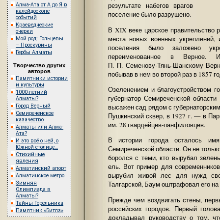
результате набегов врагов
Алма-Ата от А до Я в
калейдоскопе
поселение было разрушено.
событий
Краеведческие
В XIX веке царское правительство 
очерки
места новых военных укреплений, 
Мой род: Гольцевы
– Проскурины
поселения было заложено укре
Гербы Алматы
переименованное в Верное. Изв
П. П. Семенову-Тянь-Шанскому Верн
Творчество других
авторов
побывав в нем во второй раз в 1857 г
Памятники истории
и культуры
Озеленением и благоустройством г
1000-летний
губернатор Семиреченской области 
Алматы?
Город Верный
высажен сад рядом с губернаторским 
Семиреченское
Пушкинский сквер, в 1927 г. — в Па
казачество
им. 28 гвардейцев-панфиловцев.
Алматы или Алма-
Ата?
В истории города осталось имя
И это всё о ней, о
Южной столице…
Семиреченской области. Он не тольк
Стихийные
боролся с теми, кто вырубал зелен
явления
ель. Вот пример для современников
Алматинский апорт
вырубил живой лес для нужд сво
Алматинское метро
Зимняя
Талгарской, Баум оштрафовал его на 
Олимпиада в
Алматы?
Прежде чем воздвигать стены, перв
Тайны Горельника
российских городов. Первый голов
Памятник «Битлз»
докладывал руководству о том, чт