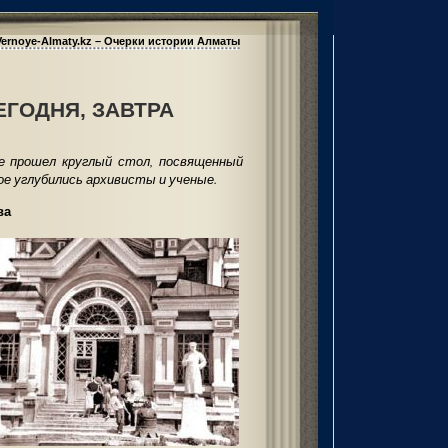
Vernoye-Almaty.kz – Очерки истории Алматы
ЕГОДНЯ, ЗАВТРА
е прошел круглый стол, посвященный
ое углубились архивисты и ученые.
ва