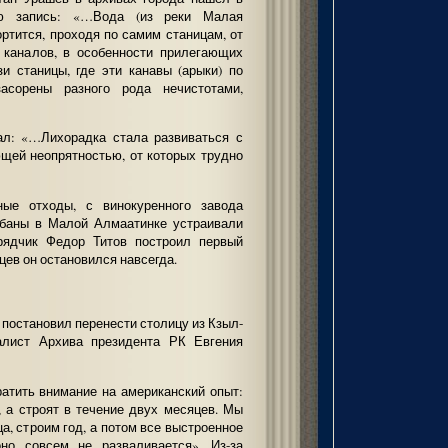
ю запись: «…Вода (из реки Малая
ртится, проходя по самим станицам, от
 каналов, в особенности прилегающих
зи станицы, где эти канавы (арыки) по
асорены разного рода нечистотами,
сал: «…Лихорадка стала развиваться с
щей неопрятностью, от которых трудно
ые отходы, с винокуренного завода
чабаны в Малой Алмаатинке устраивали
дрядчик Федор Титов построил первый
цев он остановился навсегда.
 постановил перенести столицу из Кзыл-
алист Архива президента РК Евгения
атить внимание на американский опыт:
, а строят в течение двух месяцев. Мы
а, строим год, а потом все выстроенное
но совсем не разваливается». Из-за