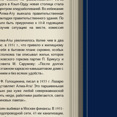
урга в Кзыл-Орду новая столица стала
центром эпидзаболеваний. Во избежание
 Алма-Ату выехала правительственная
акладки правительственного здания. По
ыло быть приурочено к 10-й годовщине
изучив ситуацию на месте, комиссия
лма-Аты увеличилось более чем в два
ыс. в 1931 г., что привело к жилищному
 себя в бытовом плане скромно, особых
исполкома так описывал жилье, которое
ковского горкома партии П. Брикусу и
рсовета М. Сарумову: «После долгих
ухэтажном каркасно-камышитовом доме с
ием и без всяких удобств».
 Ф. Голощекина, писал в 1933 г. Лазарю
едставляет Алма-Ата! Это паршивенькая
лько раз хуже любой северокавказской
ь негде, работники разбегаются, света
синовых лампах».
оян выбивал в Москве финансы. В 1931-
одопроводной сети, 43 км канализации,