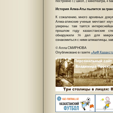
построено 12 школ, 2 кинотеатра, 4 бан
История Алма-Аты пылится за гра
К сожалению, много архивных доку
Алма-атинские ученые мечтают изуч
уверены: там таятся интереснейш
прошлом году казахстанские сп
обнаружили 36 дел для микроф
ознакомиться с ними алмаатинцы, за
© Алла СМИРНОВА
Опубликовано в газете
«АиФ Казахст