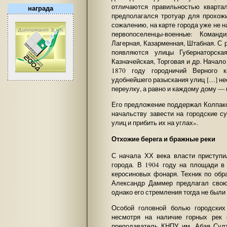
отличаются правильностью кварта
награда
предполагался тротуар для прохож
сожалению, на карте города уже не 
первопоселенцы-военные: Команди
Лагерная, Казарменная, Штабная. С 
появляются улицы Губернаторская
Казначейская, Торговая и др. Начал
1870 году городничий Верного к
удобнейшего разыскания улиц […] не
переулку, а равно и каждому дому 
Его предложение поддержал Колпак
начальству завести на городские 
улиц и прибить их на углах».
Отхожие берега и бражные реки
С начала ХХ века власти приступи
города. В 1904 году на площади в
керосиновых фонаря. Техник по обр
Александр Даммер предлагал свою
однако его стремления тогда не были
Особой головной болью городских
несмотря на наличие горных рек 
преподаватель КНПУ им. Абая Сул