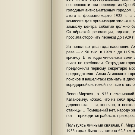
поспешности при переезде из Оренб
голодным антисанитарным городом, 
этого в феврале-марте 1928 г. в
комиссия для организации жилья и з
замыслу центра, событие должно б
Октябрьской революции, однако, 
просила отсрочить переезд до 1929 г.
За неполных два года население А
раза — с 50 тыс. в 1929 г. до 115 т
кризису. В те годы чиновники вели
льгот не требовали. Сотрудник гор
предложили первому секретарю мос
председателю Алма-Атинского го
поисков я нашел-таки комнаты в дв
коридорной системой, печным отоплен
Левон Мирзоян, в 1933 г. сменивший
Кагановичу: «Ужас, что из себя пр
деревенька — и, конечно, в неско
станицы… Помещений нет, народу жит
нет — приходится работать при керо
Пользуясь личными связями, Л. Мирз
1933 годах было выложено 62,5 км в