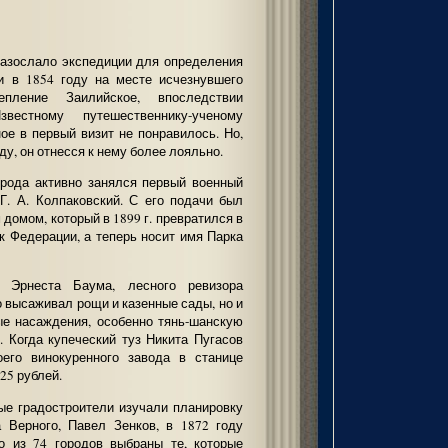
разослало экспедиции для определения
и в 1854 году на месте исчезнувшего
пление Заилийское, впоследствии
естному путешественнику-ученому
ое в первый визит не понравилось. Но,
оду, он отнесся к нему более лояльно.
орода активно занялся первый военный
Г. А. Колпаковский. С его подачи был
домом, который в 1899 г. превратился в
рк Федерации, а теперь носит имя Парка
 Эрнеста Баума, лесного ревизора
о высаживал рощи и казенные сады, но и
ые насаждения, особенно тянь-шанскую
. Когда купеческий туз Никита Пугасов
его винокуренного завода в станице
25 рублей.
ые градостроители изучали планировку
а Верного, Павел Зенков, в 1872 году
о из 74 городов выбраны те, которые