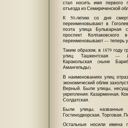
стал носить имя первого г
отъезда из Семиреченской обл
К 50-летию со дня смер
переименовывают в Гоголев
поэта улица Бульварная с
проспект Колпаковского
переименовывают — теперь уж
Таким образом, в 1879 году 
улиц: Ташкентская — Л
Каракольская (ныне Бари
Амангельды).
В наименованиях улиц отраз
экономический облик захолуст
Верный. Были улицы, несущи
укрепления: Казарменная, Ко
Солдатская.
Были улицы, названные в
Гостинодворская, Торговая, П
Остальные носили имена г