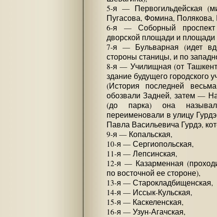
5-я — Первогильдейская (м
Пугасова, Фомина, Полякова, 
6-я — Соборный проспект 
дворской площади и площади 
7-я — Бульварная (идет вд
стороны станицы, и по запад
8-я — Училищная (от Ташкентс
здание будущего городского у
(История последней весьм
обозвали Задней, затем — На
(до парка) она называ
переименовали в улицу Гурдэ,
Павла Васильевича Гурдэ, кот
9-я — Копальская,
10-я — Сергиопольская,
11-я — Лепсинская,
12-я — Казарменная (проход
по восточной ее стороне),
13-я — Старокладбищенская,
14-я — Иссык-Кульская,
15-я — Каскеленская,
16-я — Узун-Агачская,