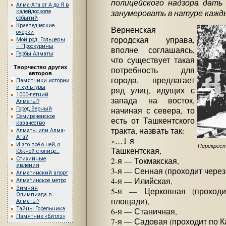
полицейского надзора дать 
Алма-Ата от А до Я в
занумеровать в натуре кажд
калейдоскопе
событий
Краеведческие
Верненская
очерки
городская управа,
Мой род: Гольцевы
– Проскурины
вполне соглашаясь,
Гербы Алматы
что существует такая
Творчество других
потребность для
авторов
города, предлагает
Памятники истории
и культуры
ряд улиц, идущих с
1000-летний
запада на восток,
Алматы?
Город Верный
начиная с севера, то
Семиреченское
есть от Ташкентского
казачество
тракта, назвать так:
Алматы или Алма-
Ата?
«…1-я —
И это всё о ней, о
Перекрест
Ташкентская,
Южной столице…
Стихийные
2-я — Токмакская,
явления
3-я — Сенная (проходит чере
Алматинский апорт
4-я — Илийская,
Алматинское метро
Зимняя
5-я — Церковная (проходи
Олимпиада в
площади),
Алматы?
Тайны Горельника
6-я — Станичная,
Памятник «Битлз»
7-я — Садовая (проходит по К