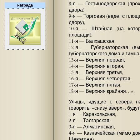
8-я — Гостинодворская (прох
награда
двора),
9-я — Торговая (ведет с площ
двору),
10-я — Штабная (на кото
площади),
11-я — Балхашская,
12-я — Губернаторская (
губернаторского дома и гимна
13-я — Верхняя первая,
14-я — Верхняя вторая,
15-я — Верхняя третья,
16-я — Верхняя четвертая,
17-я — Верхняя пятая,
18-я — Верхняя крайняя…».
Улицы, идущие с севера на
говорить, «снизу вверх», буду
1-я — Каракольская,
2-я — Талгарская,
3-я — Алматинская,
4-я — Казначейская (мимо дом
Шевагина),