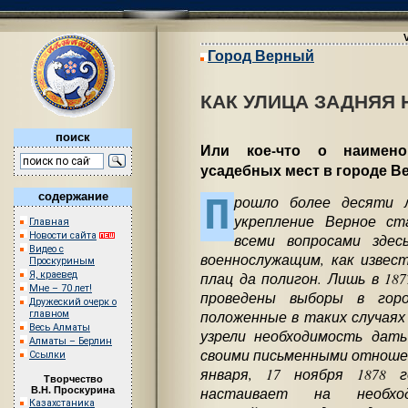
Город Верный
КАК УЛИЦА ЗАДНЯЯ
поиск
Или кое-что о наимен
усадебных мест в городе В
содержание
П
рошло более десяти 
укрепление Верное ст
Главная
Новости сайта
всеми вопросами здес
Видео с
военнослужащим, как извест
Проскуриным
Я, краевед
плац да полигон. Лишь в 18
Мне – 70 лет!
проведены выборы в горо
Дружеский очерк о
положенные в таких случаях
главном
Весь Алматы
узрели необходимость дать
Алматы – Берлин
своими письменными отношен
Ссылки
января, 17 ноября 1878 
Творчество
настаивает на необхо
В.Н. Проскурина
Казахстаника