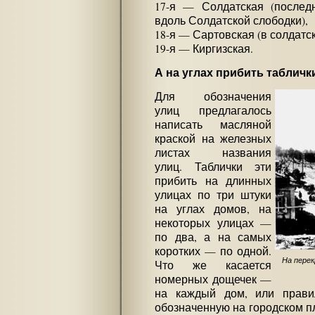
17-я — Солдатская (послед
вдоль Солдатской слободки),
18-я — Сартовская (в солдатск
19-я — Киргизская.
А на углах прибить табличк
Для обозначения
улиц предлагалось
написать масляной
краской на железных
листах названия
улиц. Таблички эти
прибить на длинных
улицах по три штуки
на углах домов, на
некоторых улицах —
по два, а на самых
коротких — по одной.
На перек
Что же касается
номерных дощечек —
на каждый дом, или прави
обозначенную на городском п