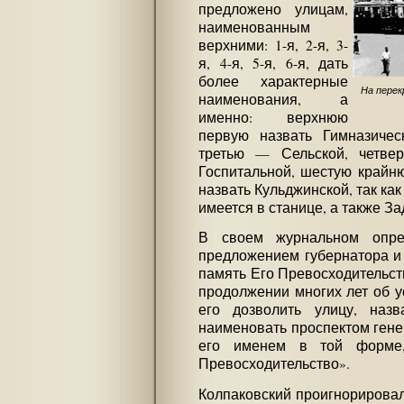
предложено улицам,
наименованным
верхними: 1-я, 2-я, 3-
я, 4-я, 5-я, 6-я, дать
более характерные
На перек
наименования, а
именно: верхнюю
первую назвать Гимназичес
третью — Сельской, четв
Госпитальной, шестую крайн
назвать Кульджинской, так ка
имеется в станице, а также З
В своем журнальном опре
предложением губернатора и 
память Его Превосходительств
продолжении многих лет об ус
его дозволить улицу, наз
наименовать проспектом гене
его именем в той форме,
Превосходительство».
Колпаковский проигнорировал