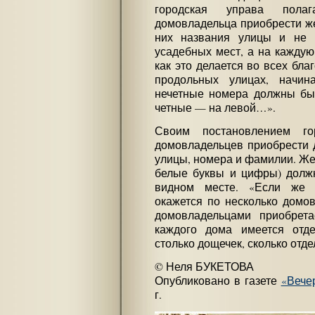
городская управа пола
домовладельца приобрести ж
них названия улицы и не 
усадебных мест, а на каждую
как это делается во всех бла
продольных улицах, начин
нечетные номера должны быт
четные — на левой…».
Своим постановлением го
домовладельцев приобрести 
улицы, номера и фамилии. Же
белые буквы и цифры) долж
видном месте. «Если же 
окажется по несколько домов
домовладельцами приобрета
каждого дома имеется отд
столько дощечек, сколько отд
© Неля БУКЕТОВА
Опубликовано в газете
«Вече
г.