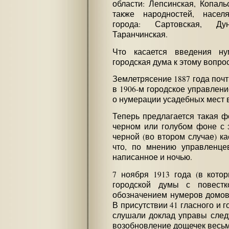
области: Лепсинская, Копальс
также народностей, насел
города: Сартовская, Ду
Таранчинская.
Что касается введения ну
городская дума к этому вопро
Землетрясение 1887 года почт
в 1906-м городское управлени
о нумерации усадебных мест в
Теперь предлагается такая ф
черном или голубом фоне с з
черной (во втором случае) к
что, по мнению управленцев
написанное и ночью.
7 ноября 1913 года (в котор
городской думы с повест
обозначением нумеров домов
В присутствии 41 гласного и 
слушали доклад управы сле
возобновление дощечек весь