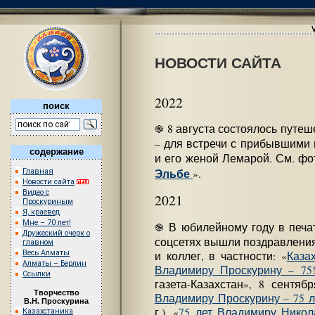
НОВОСТИ САЙТА
2022
поиск
֎ 8 августа состоялось путеш
– для встречи с прибывшими
содержание
и его женой Лемарой. См. фо
Эльбе
Главная
».
Новости сайта
Видео с
2021
Проскуриным
Я, краевед
Мне – 70 лет!
֎ В юбилейному году в печа
Дружеский очерк о
соцсетях вышли поздравления
главном
Весь Алматы
и коллег, в частности: «
Каза
Алматы – Берлин
Владимиру Проскурину – 75
Ссылки
газета-Казахстан», 8 сентябр
Творчество
Владимиру Проскурину – 75 л
В.Н. Проскурина
г.), «
75 лет Владимиру Никол
Казахстаника