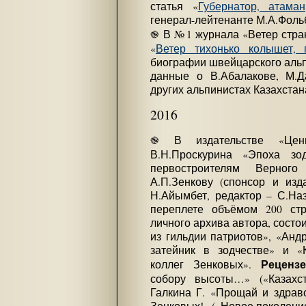
статья «
Губернатор, атама
генерал-лейтенанте М.А.Фоль
֎ В №1 журнала «Ветер странс
«
Ветер тихонько колышет, 
биографии швейцарского альп
данные о В.Абалакове, М.Д
других альпинистах Казахстан
2016
֎ В издательстве «Цен
В.Н.Проскурина «Эпоха зо
первостроителям Верног
А.П.Зенкову (спонсор и изд
Н.Айымбет, редактор – С.Наз
переплете объёмом 200 ст
личного архива автора, состои
из гильдии патриотов», «Анд
затейник в зодчестве» и «К
Рецензе
коллег Зенковых».
собору высоты…» («Казахст
Галкина Г. «Прощай и здравс