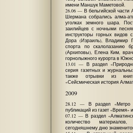
имени Маншук Маметовой.
26.06 — В бельгийской части
Шермана собрались алма-ат
уголках земного шара. Пос
заилийцев с ночными песня
инструкторы горных видов 
Дора (Израиль), Владимир П
спорта по скалолазанию б
(Архиповы), Елена Ким, врач
горнолыжного курорта в Южно
13.01 — В раздел «Природн
серия газетных и журнальных 
также отрывки из книг
«Сейсмическая история Алматы
2009
28.12 — В раздел «Метро
публикаций из газет «Время» и
07.12 — В раздел «Алматинс
количество материалов
сегодняшнему дню знаменитог