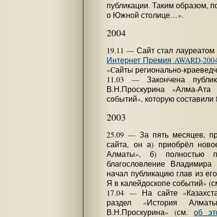
публикации. Таким образом, по
о Южной столице…».
2004
19.11 — Сайт стал лауреатом 
Интернет Премия AWARD-200
«Cайты регионально-краеведч
11.03 — Закончена публи
В.Н.Проскурина «Алма-Ат
событий», которую составили 
2003
25.09 — За пять месяцев, 
сайта, он а) приобрёл ново
Алматы», б) полностью п
благословление Владимира 
начал публикацию глав из его
Я в калейдоскопе событий» (с
17.04 — На сайте «Казахст
раздел «История Алмат
В.Н.Проскурина» (см.
об эт