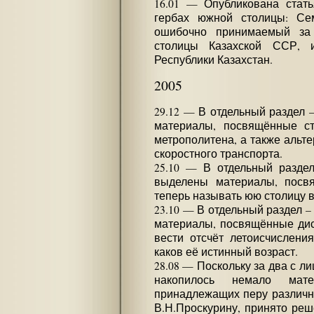
16.01 — Опубликована стать
гербах южной столицы: Семи
ошибочно принимаемый за 
столицы Казахской ССР, и
Республики Казахстан.
2005
29.12 — В отдельный раздел 
материалы, посвящённые ст
метрополитена, а также альт
скоростного транспорта.
25.10 — В отдельный разде
выделены материалы, посвя
теперь называть юю столицу в
23.10 — В отдельный раздел – 
материалы, посвящённые диск
вести отсчёт летоисчислени
каков её истинный возраст.
28.08 — Поскольку за два с л
накопилось немало мат
принадлежащих перу различны
В.Н.Проскурину, принято реш