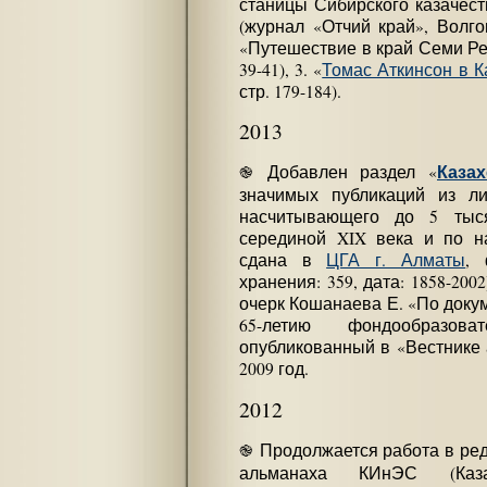
станицы Сибирского казачеств
(журнал «Отчий край», Волгогр
«Путешествие в край Семи Рек
39-41), 3. «
Томас Аткинсон в К
стр. 179-184).
2013
Казах
֎ Добавлен раздел «
значимых публикаций из ли
насчитывающего до 5 тыся
серединой XIX века и по н
сдана в
ЦГА г. Алматы
, 
хранения: 359, дата: 1858-200
очерк Кошанаева Е. «По доку
65-летию фондообразо
опубликованный в «Вестнике 
2009 год.
2012
֎ Продолжается работа в ред
альманаха КИнЭС (Каза