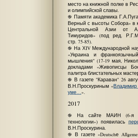
место на книжной полке в Ре
и олимпийской славы.
֎ Памяти академика Г.А.Пуг
Верный с высоты Собора» в 
Центральной Азии от Ал
Тимуридов» (под ред. Р.Г.М
стр. 75-85).
֎ На ХIV Международной нау
«Украина и франкоязычны
мышления" (17-19 мая, Никол
докладами «Живописцы Бос
палитра блистательных мастер
֎ В газете "Караван" 26 авг
В.Н.Проскуриным «
Владимир 
уме…
».
2017
֎ На сайте МАИН (6-я с
технологии») появилась
пер
В.Н.Проскурина.
֎ В газете «Deutschе Allgem