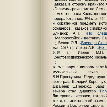
Кавказа в сторону Крайнего 
«Герасим-грачевник на Семи 
семья генерала Колпаковског
переработанное, 394 стр., 364
Я соратников, предметы исто
офицеров, казаков-сибиря
Близнюк А.П. «
По следа
("Малороссiйскiй вестникъ Са
г.), Белов О.Л. «
Воевода Степ
мая 2018 г.), Ляхов А.Е. «
Не т
2019 г.), Ивлев М.Н.
Крестовоздвиженского казачь
г.).
֎ 26 января в актовом зале 
музыкальный вечер, 
В.Н.Проскурина. Перед аудит
фотограф Валерий Коренчук, 
дизайнер Е.Переход, бард 
вечера стал директор
ТИ
Лютерович, человек, которы
книги, организовал её размещ
России и Восточной Европы.