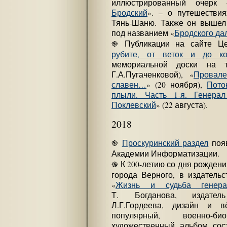
иллюстрированный очерк 
Бродский
». – о путешестви
Тянь-Шаню. Также он вышел 
под названием «
Бродского да
֎ Публикации на сайте Це
рубите, от веток и до к
мемориальной доски на т
Г.А.Пугаченковой), «
Провал
славен…
» (20 ноября),
Пото
плыли. Часть 1-я. Генера
Поклевский
» (22 августа).
2018
֎
Проскуринский раздел
появ
Академии Информатизации.
֎ К 200-летию со дня рождени
города Верного, в издательст
«
Жизнь и судьба генерал
Т. Богданова, издатель
Л.Г.Гордеева, дизайн и вё
популярный, военно-био
художественный альбом сос