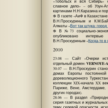
«Тобольск и вся Сибирь» 
славное дело» – об Узун-Аг
картинами Н.Н.Каразина и по
֎ В газете «АиФ в Казахстан
В.Н.Проскуриным и К.М.Ба
Алматы «
Вот так штука: город
֎ В №73 социально-эконом
опубликовано интервь
В.Н.Проскуриным «
Когда-то 
2010
23.08 — Сайт «Очерки ис
VERNOYE-
отдельный домен:
30.07 — В.Н.Проскурин стано
домах Европы постоянной 
дореволюционного Туркестан
коллекции XIX-начала XX ве
Париже, Вене, Амстердаме, 
других городах).
28.06 — В раздел «Природн
серия газетных и журнальных п
тему селевой опасности, ис