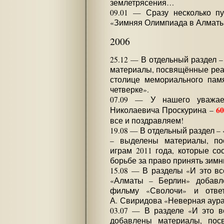
землетрясения…
09.01 — Сразу несколько п
«Зимняя Олимпиада в Алматы
2006
25.12 — В отдельный раздел 
материалы, посвящённые реа
столице мемориального памя
четверке».
07.09 — У нашего уважае
6
Николаевича Проскурина –
все и поздравляем!
19.08 — В отдельный раздел 
– выделены материалы, по
играм 2011 года, которые со
борьбе за право принять зимн
15.08 — В разделы «И это в
«Алматы – Берлин» добавл
фильму «Сволочи» и ответ
А. Свиридова «Неверная аура
03.07 — В разделе «И это 
добавлены материалы, по