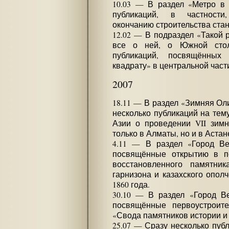
10.03 — В раздел «Метро в
публикаций, в частност
окончанию строительства ста
12.02 — В подраздел «Такой 
все о ней, о Южной стол
публикаций, посвящённых
квадрату» в центральной част
2007
18.11 — В раздел «Зимняя О
несколько публикаций на тем
Азии о проведении VII зимн
только в Алматы, но и в Астан
4.11 — В раздел «Город Ве
посвящённые открытию в п
восстановленного памятни
гарнизона и казахского опол
1860 года.
30.10 — В раздел «Город В
посвящённые первоустроит
«Свода памятников истории и
25.07 — Сразу несколько пуб