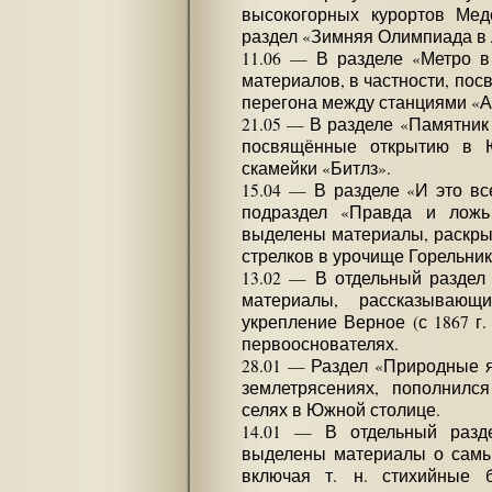
высокогорных курортов Ме
раздел «Зимняя Олимпиада в
11.06 — В разделе «Метро 
материалов, в частности, по
перегона между станциями «А
21.05 — В разделе «Памятник
посвящённые открытию в 
скамейки «Битлз».
15.04 — В разделе «И это в
подраздел «Правда и ложь
выделены материалы, раскр
стрелков в урочище Горельник
13.02 — В отдельный раздел
материалы, рассказывающ
укрепление Верное (с 1867 г.
первооснователях.
28.01 — Раздел «Природные 
землетрясениях, пополнилс
селях в Южной столице.
14.01 — В отдельный разд
выделены материалы о самы
включая т. н. стихийные б