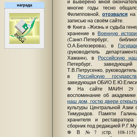
и выверено мной окончательн
награда
многие годы тесно общал
отозвался
Филипповной,
на 
записью на своём сайте.
֎ Книга «Жизнь и судьба гене
хранение в
Военную истори
(Санкт-Петербург, библ
О.А.Белозерова), в
Госуда
(руководитель департаме
Хаманн), в
Российскую нац
Петербург, заведующий
Т.В.Петрусенко, руководител
в
Российскую государст
заведующая ОБИО Е.Ю.Елисин
֎ На сайте МАИН 29 ав
воспоминание об академике 
наш дом, гостю двери откры
культуры Центральной Азии 
Тимуридов. Памяти Галины
хранителя и реставратора 
сборник под редакцией Р.Г.Му
֎ В №7 (стр. 108-115) 