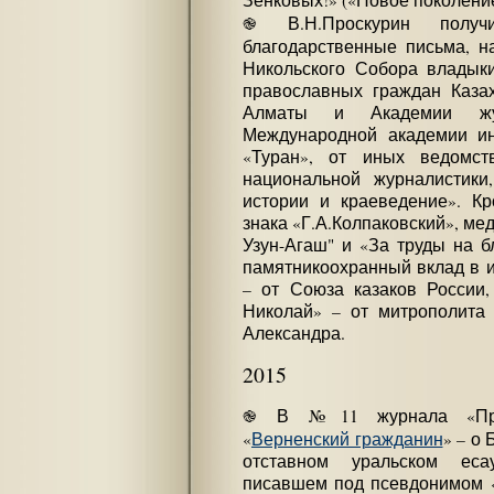
Зенковых!» («Новое поколение
֎ В.Н.Проскурин полу
благодарственные письма, н
Никольского Собора владык
православных граждан Казах
Алматы и Академии жур
Международной академии ин
«Туран», от иных ведомс
национальной журналистики
истории и краеведение». Кр
знака «Г.А.Колпаковский», ме
Узун-Агаш" и «За труды на б
памятникоохранный вклад в и
– от Союза казаков России
Николай» – от митрополита 
Александра.
2015
֎ В №11 журнала «Прос
«
Верненский гражданин
» – о
отставном уральском есау
писавшем под псевдонимом «