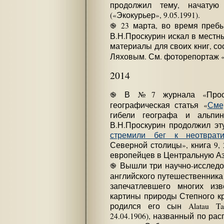
продолжил тему, начатую
(«Экокурьер», 9.05.1991).
֎ 23 марта, во время пребы
В.Н.Проскурин искал в местн
материалы для своих книг, со
Ляховым. См. фоторепортаж 
2014
֎ В №7 журнала «Просто
географическая статья «
Сме
гибели географа и альпин
В.Н.Проскурин продолжил эту
стремили бег к неотврат
Северной столицы», книга 9, 
европейцев в Центральную Ази
֎ Вышли три научно-исследов
английского путешественника
запечатлевшего многих из
картины природы Степного кр
родился его сын Alatau Tamc
24.04.1906), названный по р