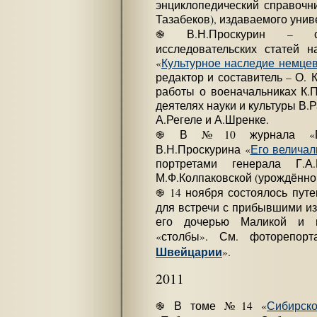
энциклопедический справочн
Тазабеков), издаваемого униве
֎ В.Н.Проскурин – со
исследовательских статей 
«
Культурное наследие немце
редактор и составитель – О. 
работы о военачальниках К.П
деятелях науки и культуры В.
А.Регеле и А.Шренке.
֎ В №10 журнала «Про
В.Н.Проскурина «
Его велича
портретами генерала Г.А
М.Ф.Колпаковской (урождённо
֎ 14 ноября состоялось пут
для встречи с прибывшими и
его дочерью Маликой и в
«столбы». См. фоторепор
Швейцарии
».
2011
֎ В томе №14 «
Сибирско