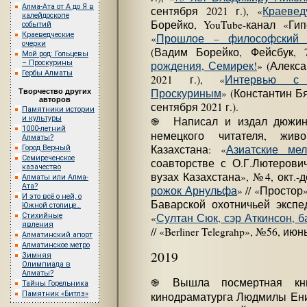
Алма-Ата от А до Я в
сентября 2021 г.), «
Краевед
калейдоскопе
Борейко, YouTube-канал «Гип
событий
Краеведческие
«
Прошлое – философский сг
очерки
(Вадим Борейко, Фейсбук, 7
Мой род: Гольцевы
– Проскурины
рождения, Семирек!
» (Алекса
Гербы Алматы
2021 г.), «
Интервью с 
Проскуриным
» (Константин Б
Творчество других
авторов
сентября 2021 г.).
Памятники истории
и культуры
֎ Написал и издал дюжину
1000-летний
немецкого читателя, жив
Алматы?
Казахстана: «
Азиатские ме
Город Верный
Семиреченское
соавторстве с О.Г.Лютерови
казачество
вузах Казахстана», №4, окт.-дек
Алматы или Алма-
Ата?
рожок Арнульфа
» // «Простор»
И это всё о ней, о
Баварской охотничьей экспе
Южной столице…
«
Султан Сюк, сэр Аткинсон, 
Стихийные
явления
// «Berliner Telegrahp», №56, июнь
Алматинский апорт
Алматинское метро
2019
Зимняя
Олимпиада в
Алматы?
֎ Вышла посмертная кни
Тайны Горельника
Памятник «Битлз»
кинодраматурга Людмилы Ен