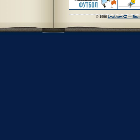
© 1996
Lyakhov.KZ — Бол