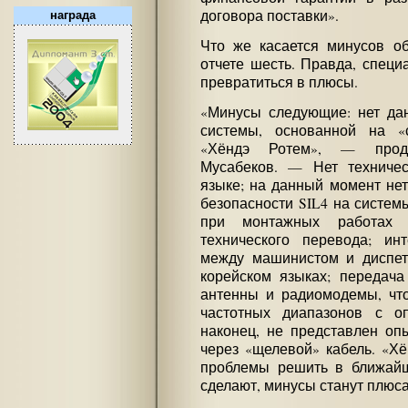
договора поставки».
награда
Что же касается минусов об
отчете шесть. Правда, специ
превратиться в плюсы.
«Минусы следующие: нет да
системы, основанной на «с
«Хёндэ Ротем», — продо
Мусабеков. — Нет техничес
языке; на данный момент не
безопасности SIL4 на систем
при монтажных работах м
технического перевода; и
между машинистом и диспет
корейском языках; передача
антенны и радиомодемы, чт
частотных диапазонов с оп
наконец, не представлен оп
через «щелевой» кабель. «Х
проблемы решить в ближайш
сделают, минусы станут плюс