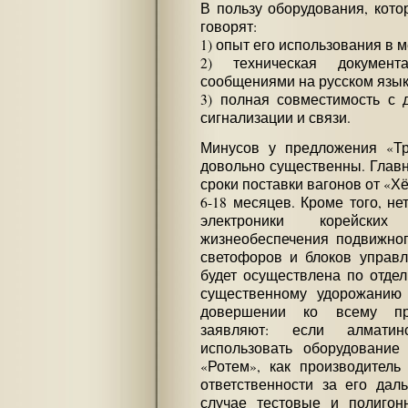
В пользу оборудования, кото
говорят:
1) опыт его использования в 
2) техническая докумен
сообщениями на русском язык
3) полная совместимость с 
сигнализации и связи.
Минусов у предложения «Тр
довольно существенны. Главн
сроки поставки вагонов от «Х
6-18 месяцев. Кроме того, н
электроники корейск
жизнеобеспечения подвижног
светофоров и блоков управ
будет осуществлена по отдел
существенному удорожанию 
довершении ко всему пр
заявляют: если алматин
использовать оборудование 
«Ротем», как производитель
ответственности за его дал
случае тестовые и полигон