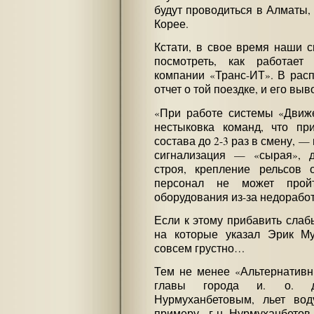
будут проводиться в Алматы,
Корее.
Кстати, в свое время наши 
посмотреть, как работает
компании «Транс-ИТ». В рас
отчет о той поездке, и его в
«При работе системы «Движ
нестыковка команд, что пр
состава до 2-3 раз в смену, —
сигнализация — «сырая», д
строя, крепление рельсов 
персонал не может прой
оборудования из-за недоработ
Если к этому прибавить слаб
на которые указал Эрик Мус
совсем грустно…
Тем не менее «Альтернативн
главы города и. о. д
Нурмуханбетовым, льет вод
примеру, г-н Нурмуханбетов