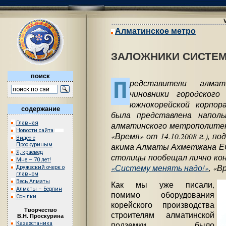
Алматинское метро
ЗАЛОЖНИКИ СИСТЕ
поиск
П
редставители алмат
чиновники городского
южнокорейской корпор
содержание
была представлена наполь
Главная
алматинского метрополитен
Новости сайта
«Время» от 14.10.2008 г.), п
Видео с
акима Алматы Ахметжана Е
Проскуриным
Я, краевед
столицы пообещал лично кон
Мне – 70 лет!
«Систему менять надо!»
, «В
Дружеский очерк о
главном
Весь Алматы
Как мы уже писали,
Алматы – Берлин
помимо оборудования
Ссылки
корейского производства
Творчество
строителям алматинской
В.Н. Проскурина
Казахстаника
подземки было