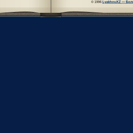
© 1996
Lyakhov.KZ — Бол