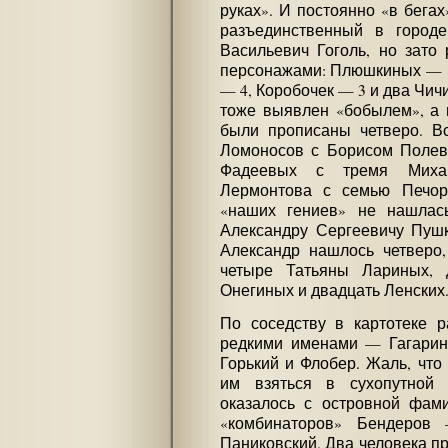
руках». И постоянно «в бегах
разъединственный в городе
Васильевич Гоголь, но зато
персонажами: Плюшкиных — 1
— 4, Коробочек — 3 и два Чич
тоже выявлен «бобылем», а 
были прописаны четверо. Вс
Ломоносов с Борисом Полев
Фадеевых с тремя Миха
Лермонтова с семью Печор
«наших гениев» не нашлась
Александру Сергеевичу Пуш
Александр нашлось четверо
четыре Татьяны Лариных, 
Онегиных и двадцать Ленских
По соседству в картотеке 
редкими именами — Гагарин 
Горький и Флобер. Жаль, что
им взяться в сухопутной 
оказалось с островной фам
«комбинаторов» Бендеров
Паниковский. Два человека п