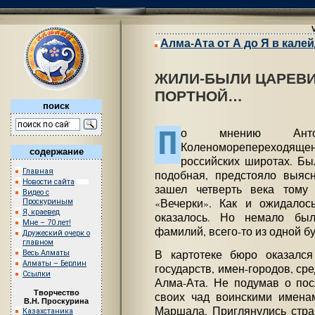
Алма-Ата от А до Я в кале
ЖИЛИ-БЫЛИ ЦАРЕВИ
ПОРТНОЙ…
поиск
П
о мнению Анто
Коленоморепереходяще
содержание
российских широтах. Бы
Главная
подобная, предстояло выяс
Новости сайта
зашел четверть века тому
Видео с
«Вечерки». Как и ожидалос
Проскуриным
Я, краевед
оказалось. Но немало был
Мне – 70 лет!
фамилий, всего-то из одной бу
Дружеский очерк о
главном
В картотеке бюро оказался
Весь Алматы
Алматы – Берлин
государств, имен-городов, сре
Ссылки
Алма-Ата. Не подумав о пос
Творчество
своих чад воинскими имена
В.Н. Проскурина
Маршала. Приглянулись стр
Казахстаника