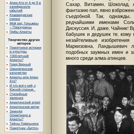
Алма-Ата от А до Я в
Сахар, Витамин, Шоколад, 
калейдоскопе
фантазию пап, явно взброжен
событий
Краеведческие
съедобной. Так, однажды,
очерки
редчайшими именами Сол
Мой род: Гольцевы
Дискуссия. И, даже, Чайник! 
– Проскурины
Гербы Алматы
бабушек и дедушек те, кому 
незайтеливые изобретения 
Творчество других
авторов
Маркизовна, Ландышевич л
Памятники истории
подобных заумных имен и за
и культуры
1000-летний
много среди алма-атинцев.
Алматы?
Город Верный
Семиреченское
казачество
Алматы или Алма-
Ата?
И это всё о ней, о
Южной столице…
Стихийные
явления
Алматинский апорт
Алматинское метро
Зимняя
Олимпиада в
Алматы?
Тайны Горельника
Памятник «Битлз»