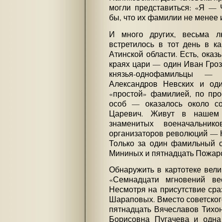
могли представиться: «Я — Ч
бы, что их фамилии не менее и
И много других, весьма 
встретилось в тот день в к
Атинской области. Есть, оказ
краях цари — один Иван Гроз
князья-однофамильцы — 
Александров Невских и од
«простой» фамилией, по пр
особ — оказалось около со
Царевич. Живут в нашем
знаменитых военачальнико
организаторов революций — 
Только за один фамильный с
Мининых и пятнадцать Пожарс
Обнаружить в картотеке вели
«Семнадцати мгновений ве
Несмотря на присутствие сра
Шараповых. Вместо советского
пятнадцать Вячеславов Тихо
Борисовна Пугачева и одна 