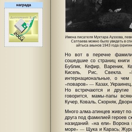
награда
Имена писателя Мухтара Ауэзова, пев
Сатпаева можно было увидеть в спи
айтыса акынов 1943 года (оригин
Но вот в перечне фамилий
сошедшие со страниц книги
Бублик, Кефир, Вареник, Кв
Кисель, Рис, Свекла. «
интернациональные, о чем
«поваров» — Казах, Украинец
Но встречаются и другие
говорится, мамы-папы всяк
Кучер, Коваль, Скорняк, Двор
Много алма-атинцев живут по-
друга под фамилией героев ск
назиданий: «на ели» Ворона 
море» — Щука и Карась; Жур