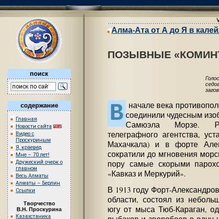
Алма-Ата от А до Я в кале
ПОЗЫВНЫЕ «КОМИН
поиск
Голо
седо
загов
В
начале века противопол
содержание
соединили чудесным изо
Главная
Самюэла Морзе. Рад
Новости сайта
телеграфного агентства, ус
Видео с
Проскуриным
Махачкала) и в форте Алек
Я, краевед
сократили до мгновения морс
Мне – 70 лет!
пору самые скорыми парохо
Дружеский очерк о
главном
«Кавказ и Меркурий».
Весь Алматы
Алматы – Берлин
В 1913 году Форт-Александров
Ссылки
области, состоял из неболь
Творчество
югу от мыса Тюб-Караган, о
В.Н. Проскурина
Казахстаника