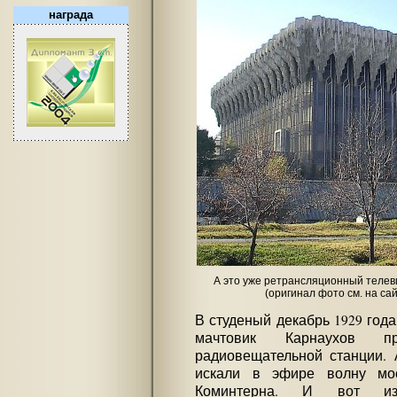
награда
А это уже ретрансляционный теле
(оригинал фото см. на са
В студеный декабрь 1929 года
мачтовик Карнаухов п
радиовещательной станции. 
искали в эфире волну мос
Коминтерна. И вот из