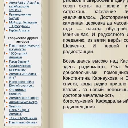
рыбаков и зверобоев в одну 
Алма-Ата от А до Я в
сезон охоты на тюленя и
калейдоскопе
событий
Астрахань население п
Краеведческие
увеличивалось. Достоприме
очерки
каменная церковка да часовн
Мой род: Гольцевы
– Проскурины
года — начала обустройс
Гербы Алматы
Мангышлак. И редкостного с
Творчество других
преданию, из ветки вербы с
авторов
Шевченко. И первой по
Памятники истории
и культуры
радиостанции.
1000-летний
Алматы?
Возвышаясь высоко над Кас
Город Верный
здесь радиомачты. Она б
Семиреченское
казачество
добровольными помощника
Алматы или Алма-
Константина Карнаухова и Б
Ата?
И это всё о ней, о
спустя, когда радио пришло
Южной столице…
взялись за новый необычны
Стихийные
явления
достопримечательность 
Алматинский апорт
богослужений Кафедральны
Алматинское метро
радиовещания.
Зимняя
Олимпиада в
Алматы?
Тайны Горельника
Памятник «Битлз»