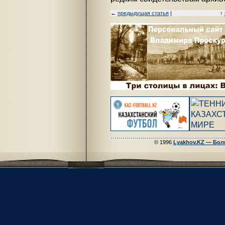
←
предыдущая статья
|
↑
© 1996
Lyakhov.KZ — Бол