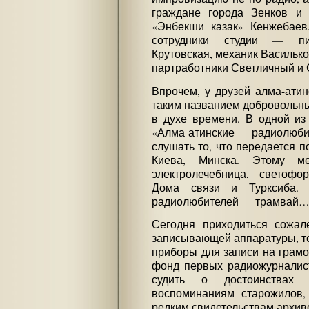
граждане города Зенков и 
«Энбекши казак» Кенжебаев
сотрудники студии — пи
Крутовская, механик Василько
партработники Светличный и
Впрочем, у друзей алма-атин
таким названием добровольны
в духе времени. В одной из 
«Алма-атинские радиолю
слушать то, что передается п
Киева, Минска. Этому 
электролечебница, светофо
Дома связи и Турксиба. 
радиолюбителей — трамвай…
Сегодня приходиться сожал
записывающей аппаратуры, то
приборы для записи на грам
фонд первых радиожурналисто
судить о достоинства
воспоминаниям старожилов,
редким свидетельствам архив