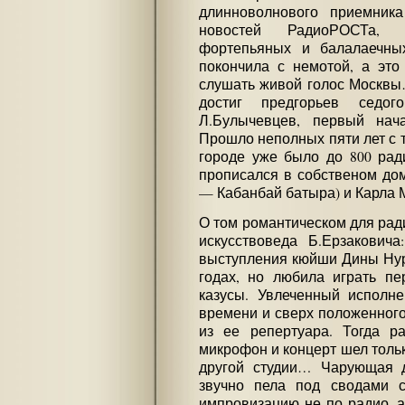
длинноволнового приемник
новостей РадиоРОСТа, 
фортепьяных и балалаечных
покончила с немотой, а эт
слушать живой голос Москвы
достиг предгорьев седо
Л.Булычевцев, первый нача
Прошло неполных пяти лет с т
городе уже было до 800 ради
прописался в собственом дом
— Кабанбай батыра) и Карла 
О том романтическом для рад
искусствоведа Б.Ерзакович
выступления кюйши Дины Нур
годах, но любила играть п
казусы. Увлеченный исполн
времени и сверх положенног
из ее репертуара. Тогда р
микрофон и концерт шел тольк
другой студии… Чарующая 
звучно пела под сводами с
импровизацию не по радио, 