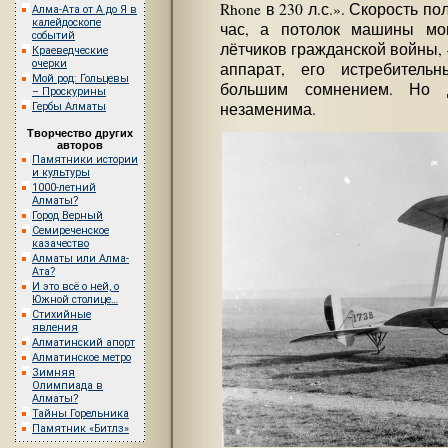
Rhone в 230 л.с.». Скорость п
Алма-Ата от А до Я в
калейдоскопе
час, а потолок машины мо
событий
лётчиков гражданской войны,
Краеведческие
очерки
аппарат, его истребитель
Мой род: Гольцевы
большим сомнением. Но 
– Проскурины
незаменима.
Гербы Алматы
Творчество других
авторов
Памятники истории
и культуры
1000-летний
Алматы?
Город Верный
Семиреченское
казачество
Алматы или Алма-
Ата?
И это всё о ней, о
Южной столице…
Стихийные
явления
Алматинский апорт
Алматинское метро
Зимняя
Олимпиада в
Алматы?
Тайны Горельника
Памятник «Битлз»