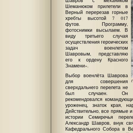
Шавров с механиком
Шеманюком прилетели в
Верный перерезав горные
хребты высотой 7 017
футов. Программу,
фотоснимки высылаем. В
виду третьего случая
осуществления героических
задач военлетом
Шавровым, представляю
его к ордену Красного
Знамени».
Выбор военлёта Шаврова
для совершения
П
сверхдальнего перелета не
был случаен. Он
рекомендовался командующи
уроженец, знаток края, на
Действительно, все прямые и
истории Семиречья перел
Александр Шавров, внук св
Кафедрального Собора в В