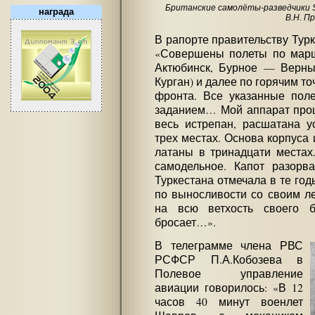
Британские самолёты-разведчики S
награда
В.Н. П
В рапорте правительству Тур
«Совершены полеты по мар
Актюбинск, Бурное — Верны
Курган) и далее по горячим т
фронта. Все указанные пол
заданием… Мой аппарат проше
весь истрепан, расшатана у
трех местах. Основа корпуса
латаны в тринадцати местах
самодельное. Капот разорва
Туркестана отмечала в те год
по выносливости со своим л
на всю ветхость своего 
бросает…».
В телеграмме члена РВС
РСФСР П.А.Кобозева в
Полевое управление
авиации говорилось: «В 12
часов 40 минут военлет