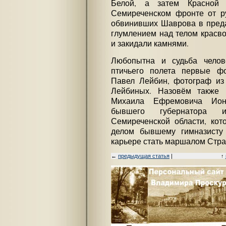
Белой, а затем Красной
Семиреченском фронте от ру
обвинивших Шаврова в преда
глумлением над телом красво
и закидали камнями.
Любопытна и судьба челов
птичьего полета первые ф
Павел Лейбин, фотограф из
Лейбиных. Назовём также 
Михаила Ефремовича Ионо
бывшего губернатора 
Семиреченской области, кот
делом бывшему гимназисту
карьере стать маршалом Стр
←
предыдущая статья
|
↑