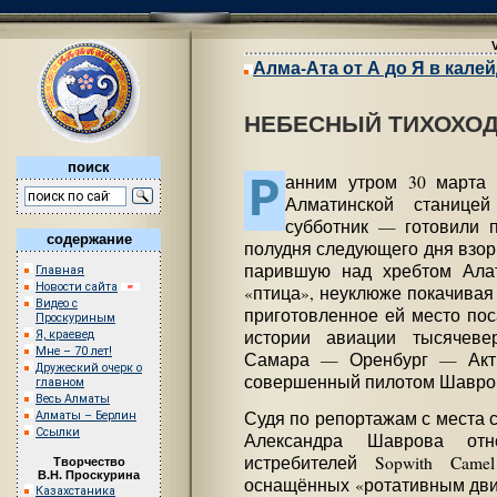
Алма-Ата от А до Я в кале
НЕБЕСНЫЙ ТИХОХО
поиск
Р
анним утром 30 марта 
Алматинской станице
субботник — готовили 
содержание
полудня следующего дня взор
парившую над хребтом Ала
Главная
Новости сайта
«птица», неуклюже покачивая
Видео с
приготовленное ей место пос
Проскуриным
истории авиации тысячеве
Я, краевед
Мне – 70 лет!
Самара — Оренбург — Акт
Дружеский очерк о
совершенный пилотом Шавро
главном
Весь Алматы
Судя по репортажам с места 
Алматы – Берлин
Ссылки
Александра Шаврова отн
истребителей Sopwith Cam
Творчество
В.Н. Проскурина
оснащённых «ротативным дви
Казахстаника