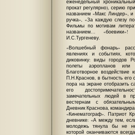
еженедельный хроникальны
прокат регулярно), серию пр
названием «Макс Линдер», и
ручка», «За каждую слезу по
Фильмы по мотивам литера
названием… «боевики»!
И.С.Тургеневу.
«Волшебный фонарь» расс
явлениях и событиях, ко
диковинку: виды городов Р
полеты аэропланов или 
Благотворное воздействие 
П.Н.Краснов, в бытность его 
пора на экране отобразить с
его достопримечательн
замечательных людей в пр
вестернам с обязательны
Дневник Краснова, командира 
«Кинематограф». Патриот Кр
дневнике: «А между тем, ес
молодежь тянула бы не не
которой оканчиваются всегд