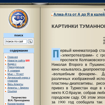
Алма-Ата от А до Я в кале
КАРТИНКИ ТУМАННО
поиск
«
б
В
П
ервый кинематограф ста
содержание
«электротеатрами» с г
Главная
проспекте Колпаковского
Новости сайта
Николая Второго в Пушкинс
Видео с
Проскуриным
кино называлось диапроекторо
Я, краевед
«волшебным фонарем». Д
Мне – 70 лет!
различных изображений испо
Дружеский очерк о
главном
пластины-диапозитивы, рис
Весь Алматы
привез в Туркестан еще в к
Алматы – Берлин
Ссылки
некто К.О.Краузе, собрав лю
городском саду. Об этом эпо
Творчество
В.Н. Проскурина
за 1900 год сообщала так:
Казахстаника