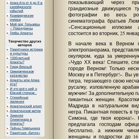
показывающий через пр
Алма-Ата от А до Я в
калейдоскопе
грандиозные движущиеся т
событий
фотографии во весь рос
Краеведческие
синематографа братьев Люм
очерки
Мой род: Гольцевы
«Сенсационные иллюзии 
– Проскурины
состоится во вторник, 25 янва
Гербы Алматы
Творчество других
В начале века в Верном 
авторов
электропанорама, представл
Памятники истории
и культуры
окуляром, куда за умеренну
1000-летний
«Чудо ХХ века! Спешите, сп
Алматы?
Город Верный
городе Верном! Только неск
Семиреченское
Москву и в Петербург!». Вы у
казачество
тигра, терзающего свою несча
Алматы или Алма-
Ата?
русалку, изловленную араб
И это всё о ней, о
мужчин! За дополнительную пл
Южной столице…
Стихийные
пикантных женщин. Красотк
явления
Мадрида в натуральном ви
Алматинский апорт
негра. Пикантная повесть в тр
Алматинское метро
Зимняя
Симона, где твоя корона!».
Олимпиада в
предлагала господам офиц
Алматы?
Тайны Горельника
бесплатно, а нижним чин
Памятник «Битлз»
женщины и подростки до 16 