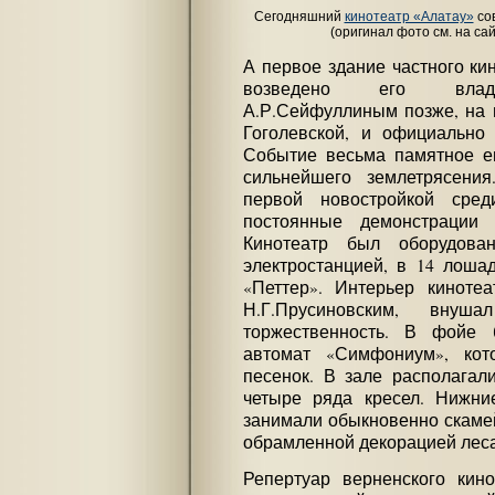
Сегодняшний
кинотеатр «Алатау»
сов
(оригинал фото см. на са
А первое здание частного ки
возведено его владе
А.Р.Сейфуллиным позже, на 
Гоголевской, и официально 
Событие весьма памятное ещ
сильнейшего землетрясения
первой новостройкой сред
постоянные демонстрации
Кинотеатр был оборудова
электростанцией, в 14 лоша
«Петтер». Интерьер киноте
Н.Г.Прусиновским, внуш
торжественность. В фойе 
автомат «Симфониум», кот
песенок. В зале располагал
четыре ряда кресел. Нижние
занимали обыкновенно скамей
обрамленной декорацией леса
Репертуар верненского кин