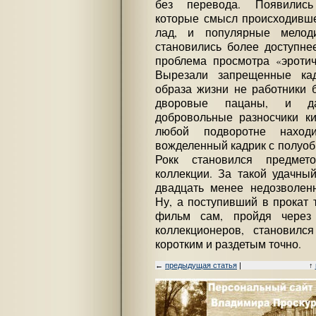
без перевода. Появились
которые смысл происходивше
лад, и популярные мелод
становились более доступне
проблема просмотра «эротич
Вырезали запрещенные ка
образа жизни не работники 
дворовые пацаны, и да
добровольные разносчики к
любой подворотне нахо
вожделенный кадрик с полуо
Рокк становился предмет
коллекции. За такой удачны
двадцать менее недозволенн
Ну, а поступивший в прокат 
фильм сам, пройдя через
коллекционеров, становил
коротким и раздетым точно.
←
предыдущая статья
|
↑