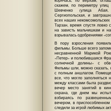
корячась, по верхам, огла
скажем, по периметру улиц
Шевченко (улица Абая
Сергиопольская, и завтраш
всех наших некомсомольских 
Тарзан, время спустя ловко с
на зависть мальчишкам и на
взрывалась одобрениями «со
В пору взросления появил
фильмы. Больше всего запомн
несравненной Марикой Рок
«Петер» и полюбившаяся Фра
солнечной долины» с обв
Фильмы шли, можно сказать, 
с полным аншлагом. Помеще
все, что могло заполняться 
между классами была раздви
вечер место занятий в кин
охрана, где днем мы испыт
взбираясь по развешенны
вечером, в приспособленном
следили за игрой любимых ак