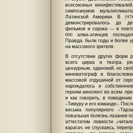
всесоюзных кинофестивалей,
симпозиумов мультиплика
Латинской Америки. В 197
демонстрировалось до де
фильмов и сорока — в повто
000 алма-атинцев посещал
Правда, были годы и более 
на массового зрителя.
В отсутствии других форм р
всего цирка и театра, ре
цензурным, одинокий, но сво
кинематограф в благослов
массовой отдушиной от серо
нарождалось и собственное
героям кинолент во всем: пре
и как говорить, в поведении
«Тимуру и его команде». Пос
весьма популярного «Тарз
повальная болезнь лазания п
аттестатом ловкости cчитал
карагач, не спускаясь, перепр