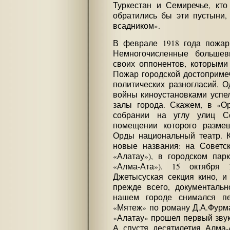
Туркестан и Семиречье, кто
обратились бы эти пустыни,
всадником».
В феврале 1918 года пожар
Немногочисленные большев
своих оппонентов, которыми
Пожар городской достопримеч
политических разногласий. О
войны киноустановками успе
залы города. Скажем, в «О
собрании на углу улиц С
помещении которого разме
Орды национальный театр. 
новые названия: на Советс
«Алатау»), в городском па
«Алма-Ата»). 15 октября
Джетысуская секция кино, и
прежде всего, документальн
нашем городе снимался п
«Мятеж» по роману Д.А.Фурма
«Алатау» прошел первый звук
А спустя десятилетия Алма-