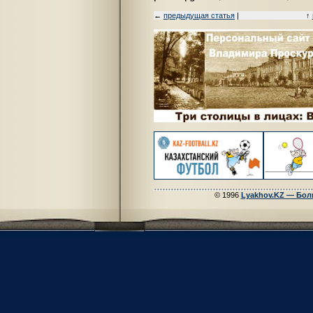
←
предыдущая статья
|
↑
© 1996
Lyakhov.KZ — Бол