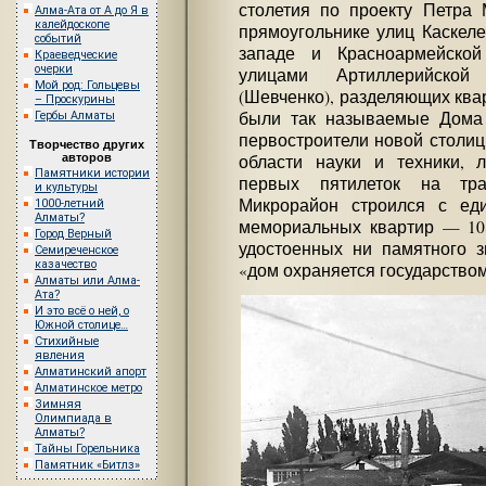
столетия по проекту Петра 
Алма-Ата от А до Я в
калейдоскопе
прямоугольнике улиц Каскеле
событий
западе и Красноармейской
Краеведческие
очерки
улицами Артиллерийской
Мой род: Гольцевы
(Шевченко), разделяющих ква
– Проскурины
были так называемые Дома 
Гербы Алматы
первостроители новой столиц
Творчество других
авторов
области науки и техники, л
Памятники истории
первых пятилеток на тра
и культуры
Микрорайон строился с еди
1000-летний
Алматы?
мемориальных квартир — 108
Город Верный
удостоенных ни памятного зн
Семиреченское
казачество
«дом охраняется государством
Алматы или Алма-
Ата?
И это всё о ней, о
Южной столице…
Стихийные
явления
Алматинский апорт
Алматинское метро
Зимняя
Олимпиада в
Алматы?
Тайны Горельника
Памятник «Битлз»