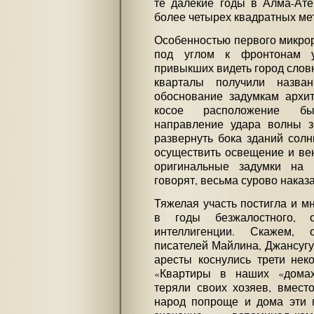
те далекие годы в Алма-Ате
более четырех квадратных мет
Особенностью первого микро
под углом к фронтонам у
привыкших видеть город слов
кварталы получили назва
обоснование задумкам архит
косое расположение бы
направление удара волны з
развернуть бока зданий солн
осуществить освещение и ве
оригинальные задумки на у
говорят, весьма сурово наказ
Тяжелая участь постигла и м
в годы безжалостного, си
интеллигенции. Скажем, 
писателей Майлина, Джансугу
аресты коснулись трети нек
«Квартиры в наших «домах
теряли своих хозяев, вмест
народ попроще и дома эти 