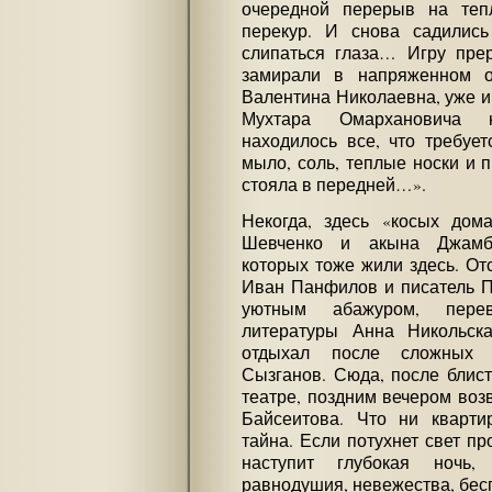
очередной перерыв на тепл
перекур. И снова садились
слипаться глаза… Игру пре
замирали в напряженном о
Валентина Николаевна, уже и
Мухтара Омархановича н
находилось все, что требует
мыло, соль, теплые носки и п
стояла в передней…».
Некогда, здесь «косых дом
Шевченко и акына Джамбу
которых тоже жили здесь. От
Иван Панфилов и писатель Па
уютным абажуром, перев
литературы Анна Никольск
отдыхал после сложных 
Сызганов. Сюда, после блис
театре, поздним вечером во
Байсеитова. Что ни кварти
тайна. Если потухнет свет пр
наступит глубокая ночь,
равнодушия, невежества, бес