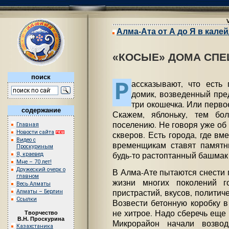
Алма-Ата от А до Я в кале
«КОСЫЕ» ДОМА СПЕ
поиск
Р
ассказывают, что есть 
домик, возведенный пред
три окошечка. Или перв
содержание
Скажем, яблоньку, тем бо
поселению. Не говоря уже об
Главная
Новости сайта
скверов. Есть города, где в
Видео с
временщикам ставят памятн
Проскуриным
будь-то растоптанный башмак
Я, краевед
Мне – 70 лет!
Дружеский очерк о
В Алма-Ате пытаются снести 
главном
жизни многих поколений г
Весь Алматы
пристрастий, вкусов, политиче
Алматы – Берлин
Ссылки
Возвести бетонную коробку 
не хитрое. Надо сберечь еще 
Творчество
В.Н. Проскурина
Микрорайон начали возвод
Казахстаника