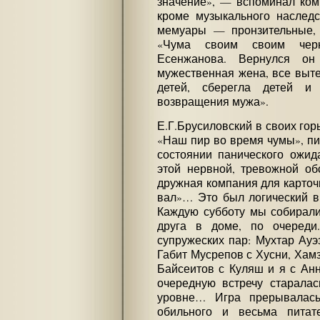
значение», — вспоминал ком
кроме музыкального наследс
мемуары — пронзительные, 
«Чума своим своим чер
Есенжанова. Вернулся он
мужественная жена, все выте
детей, сберегла детей и
возвращения мужа».
Е.Г.Брусиловский в своих гор
«Наш пир во время чумы», пи
состоянии панического ожид
этой нервной, тревожной об
дружная компания для карточ
вал»… Это был логический в
Каждую субботу мы собирали
друга в доме, по очереди
супружеских пар: Мухтар Ауэ
Габит Мусрепов с Хусни, Хам
Байсеитов с Куляш и я с Ан
очередную встречу старала
уровне… Игра прерывалась
обильного и весьма питат