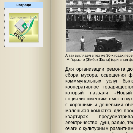
награда
А так выглядел в тех же 30-х годах пер
М.Горького (Жибек Жолы) (оригинал фо
Для организации ремонта до
сбора мусора, освещения ф
комммунальных услуг был
кооперативное товарищест
который назвали «Новый
социалистическим: вместо кух
с хорошими и дешевыми обе
маленькая комнатка для про
квартирах предусматри
электричество, душ, радио, т
очаги с культурным развитие