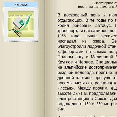
Высокогорное о
награда
(оригинал фото см. на са
В воскресный день 7 июл
отдыхающих. В те годы по г
ходил рейсовый автобус. 
транспорта и пассажиров шосс
1958 года, выше величес
ниспадал из озера. Бер
благоустроили лодочной стан
кафе-юртами на самых поп
Правом логу и Малиновой б
Круглое и Черное. Специаль
на альпийские достопримеча
бездной водопада, приятно 
древней плотине, просущест
восемь тысяч лет, располага
«Иссык». Между прочим, ещ
высоте 2 671 м, предполагал
электростанцию в Союзе. Даж
водопадов в 150 и 350 метро
сил.