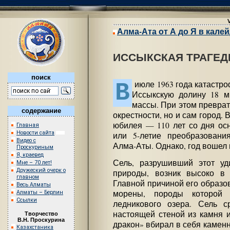
Алма-Ата от А до Я в кале
ИССЫКСКАЯ ТРАГЕД
поиск
В
июле 1963 года катастро
Иссыкскую долину 18 м
массы. При этом преврат
содержание
окрестности, но и сам город. 
юбилея — 110 лет со дня ос
Главная
Новости сайта
или 5-летие преобразовани
Видео с
Алма-Аты. Однако, год вошел 
Проскуриным
Я, краевед
Сель, разрушивший этот уд
Мне – 70 лет!
Дружеский очерк о
природы, возник высоко в 
главном
Главной причиной его образо
Весь Алматы
морены, породы которой 
Алматы – Берлин
Ссылки
ледникового озера. Сель 
настоящей стеной из камня и
Творчество
В.Н. Проскурина
дракон» вбирал в себя камен
Казахстаника