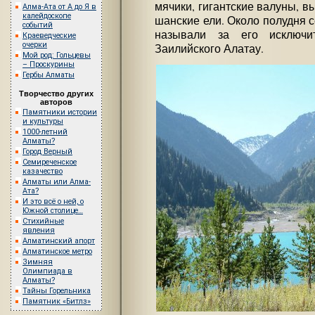
мячики, гигантские валуны, в
Алма-Ата от А до Я в
калейдоскопе
шанские ели. Около полудня с
событий
называли за его исключи
Краеведческие
очерки
Заилийского Алатау.
Мой род: Гольцевы
– Проскурины
Гербы Алматы
Творчество других
авторов
Памятники истории
и культуры
1000-летний
Алматы?
Город Верный
Семиреченское
казачество
Алматы или Алма-
Ата?
И это всё о ней, о
Южной столице…
Стихийные
явления
Алматинский апорт
Алматинское метро
Зимняя
Олимпиада в
Алматы?
Тайны Горельника
Памятник «Битлз»