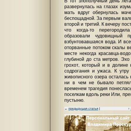
В тот злополучный день лета
развернулась на глазах изум
мать вдруг обернулась маче
беспощадной. За первым вало
второй и третий. К вечеру по
что когда-то перегородил
образовали чудовищный п
взбунтовавшаяся вода. И все
оторванные потоком скалы ве
месте некогда красавца-вод
глубиной до ста метров. Эхо
грохот, который и в долине
содрогания и ужаса. К утру
живописного озера осталась 
ни в чем не бывало петлял
временем трагедия понеслась 
поселкам вдоль реки Или, пр
пустыню.
←
предыдущая статья
|
↑