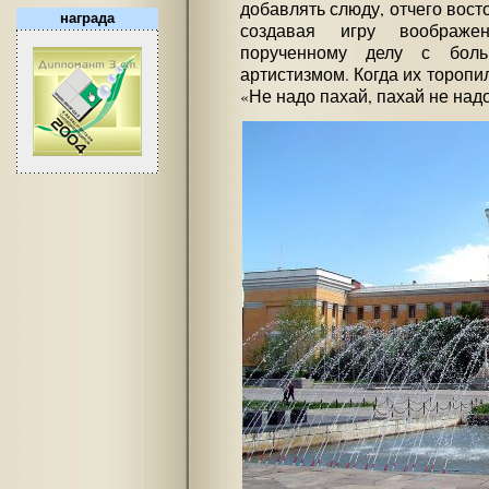
добавлять слюду, отчего вос
награда
создавая игру воображе
порученному делу с бол
артистизмом. Когда их торопи
«Не надо пахай, пахай не надо