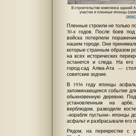
В строительстве комплекса зданий 
участие и пленные японцы (ори
окрес
Пленные строили не только п
30-х годов. После боев под
войска потерпели поражени
нашем городе. Они принимали
которые странным образом ро
на всех исторических перекр
останется и следа. На его 
город-сад Алма-Ата — стол
советские зодчие.
В 1936 году японцы асфаль
запоминающееся событие для
обыкновенную деревню. Под
установленным на арбе,
верблюдом, разводили кост
«корабля пустыни» японцы до
асфальт и разбрасывали его 
Рядом, на перекрестке с 