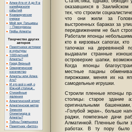
Статистика, однако, обходит 
Алма-Ата от А до Я в
оказавшихся в Заилийском 
калейдоскопе
событий
тех, что строили социалистич
Краеведческие
что они жили за Голов
очерки
Мой род: Гольцевы
выстроенных бараках за ули
– Проскурины
передвижением не был строг
Гербы Алматы
Работали японцы небольшими 
Творчество других
кто в кирзовых сапогах, кто
авторов
тапочках на деревянной 
Памятники истории
и культуры
выдавали странные изнош
1000-летний
островерхие шапки, возможн
Алматы?
Город Верный
Когда японцы благоустраи
Семиреченское
местные пацаны обменив
казачество
Алматы или Алма-
пирожками, меняя их на яп
Ата?
самодельные игрушки.
И это всё о ней, о
Южной столице…
Строили пленные японцы пра
Стихийные
явления
столицы: старое здание 
Алматинский апорт
оригинальными башенкам
Алматинское метро
«Голубой экран», больше на
Зимняя
Олимпиада в
раджи, помпезные дачи ра
Алматы?
Алматинкой. Пленные были з
Тайны Горельника
Памятник «Битлз»
работах. В ту пору было