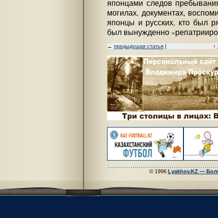
японцами следов пребывания
могилах, документах, воспом
японцы и русских, кто был р
был вынужденно «репатрииро
←
предыдущая статья
|
↑
© 1996
Lyakhov.KZ — Бол