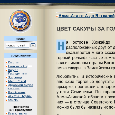
Алма-Ата от А до Я в кале
ЦВЕТ САКУРЫ ЗА Г
поиск
Н
а острове Хоккайдо 
расположенных друг от д
оказывается много схож
содержание
горный рельеф, частые земл
сады: символом страны Восх
Главная
Новости сайта
ветка сакуры; в Заилийском к
Видео с
Проскуриным
Любопытны и исторические п
Я, краевед
японские торговые депутаты
Мне – 70 лет!
Дружеский очерк о
ярмарке, проникали с товаро
главном
уголки Семиречья. По справо
Весь Алматы
Алма-Атинской области прож
Алматы – Берлин
Ссылки
них — в столице Советского 
можно было бы назвать их по
Творчество
В.Н. Проскурина
Казахстаника