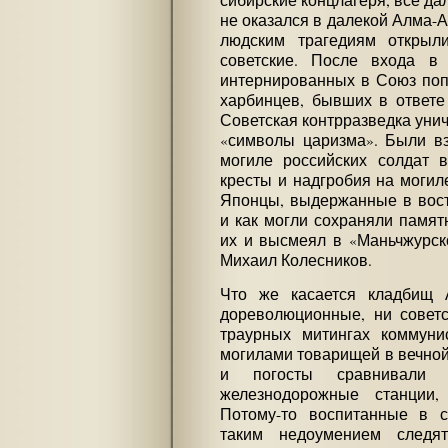
сибирские концлагеря, все да
не оказался в далекой Алма-Ат
людским трагедиям открыл
советские. После входа в
интернированных в Союз поп
харбинцев, бывших в ответе
Советская контрразведка уни
«символы царизма». Были вз
могиле российских солдат в
кресты и надгробия на могил
Японцы, выдержанные в вост
и как могли сохраняли памятн
их и высмеял в «Маньчжурско
Михаил Колесников.
Что же касается кладбищ 
дореволюционные, ни советс
траурных митингах коммуни
могилами товарищей в вечной
и погосты сравнивали
железнодорожные станции
Потому-то воспитанные в с
таким недоумением следя