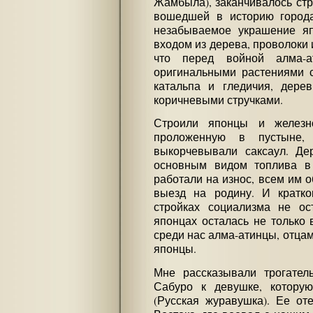
Жамбыла), заканчивалось стр
вошедшей в историю города
незабываемое украшение я
входом из дерева, проволоки 
что перед войной алма-а
оригинальными растениями с
катальпа и гледичия, дере
коричневыми стручками.
Строили японцы и железно
проложенную в пустыне,
выкорчевывали саксаул. Де
основным видом топлива в
работали на износ, всем им 
выезд на родину. И кратк
стройках социализма не ос
японцах осталась не только 
среди нас алма-атинцы, отца
японцы.
Мне рассказывали трогател
Сабуро к девушке, котору
(Русская журавушка). Ее от