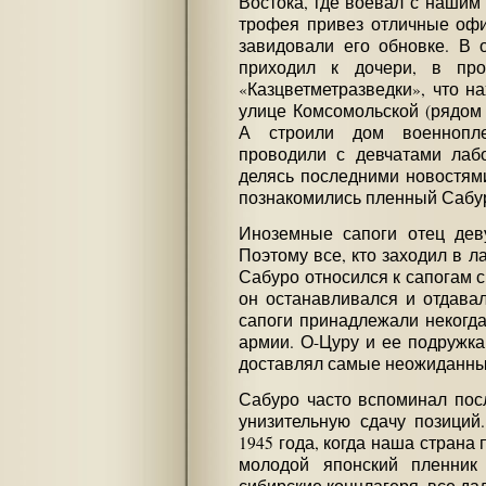
Востока, где воевал с нашим
трофея привез отличные оф
завидовали его обновке. В
приходил к дочери, в про
«Казцветметразведки», что н
улице Комсомольской (рядом
А строили дом военнопл
проводили с девчатами лабо
делясь последними новостями,
познакомились пленный Сабур
Иноземные сапоги отец дев
Поэтому все, кто заходил в л
Сабуро относился к сапогам 
он останавливался и отдавал
сапоги принадлежали некогда
армии. О-Цуру и ее подружка
доставлял самые неожиданные
Сабуро часто вспоминал пос
унизительную сдачу позиций
1945 года, когда наша страна
молодой японский пленник