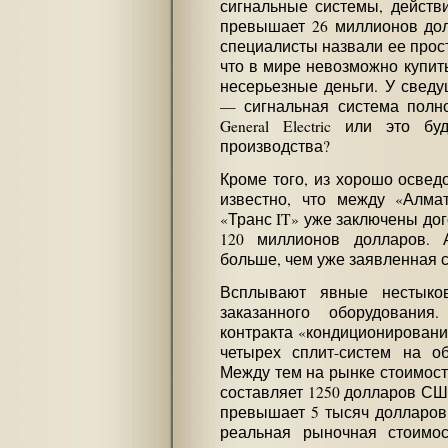
сигнальные системы, действ
превышает 26 миллионов дол
специалисты назвали ее прос
что в мире невозможно купит
несерьезные деньги. У сведу
— сигнальная система полно
General Electric или это б
производства?
Кроме того, из хорошо освед
известно, что между «Алма
«Транс IT» уже заключены д
120 миллионов долларов. А
больше, чем уже заявленная 
Всплывают явные нестыко
заказанного оборудования
контракта «кондиционировани
четырех сплит-систем на о
Между тем на рынке стоимост
составляет 1250 долларов США
превышает 5 тысяч долларов.
реальная рыночная стоимо