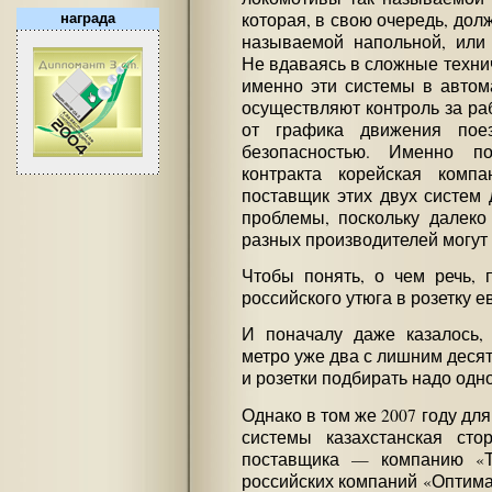
которая, в свою очередь, дол
награда
называемой напольной, или 
Не вдаваясь в сложные технич
именно эти системы в автом
осуществляют контроль за ра
от графика движения пое
безопасностью. Именно п
контракта корейская комп
поставщик этих двух систем 
проблемы, поскольку далеко
разных производителей могут 
Чтобы понять, о чем речь, 
российского утюга в розетку е
И поначалу даже казалось,
метро уже два с лишним десят
и розетки подбирать надо одн
Однако в том же 2007 году дл
системы казахстанская сто
поставщика — компанию «Т
российских компаний «Оптима