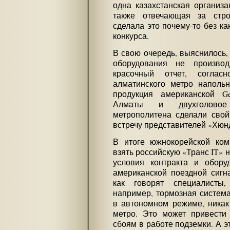
одна казахстанская организ
также отвечающая за стро
сделала это почему-то без ка
конкурса.
В свою очередь, выяснилось, 
оборудования не производ
красочный отчет, соглас
алматинского метро напольн
продукция американской Gen
Алматы и двухголовое 
метрополитена сделали свой
встречу представителей «Хюн
В итоге южнокорейской ко
взять российскую «Транс IT» 
условия контракта и обору
американской поездной сигна
как говорят специалисты,
например, тормозная система
в автономном режиме, никак
метро. Это может привести
сбоям в работе подземки. А эт