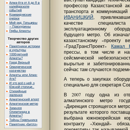
Алма-Ата от А до Я в
профессор Казахстанской а
калейдоскопе
событий
транспорта и коммуникаци
Краеведческие
ИВАНИЦКИЙ
, привлекавш
очерки
качестве специалис
Мой род: Гольцевы
– Проскурины
эксплуатационному оборуд
Гербы Алматы
будущего метро. Об изнача
Творчество других
казахстанскому «проекту в
авторов
«ГрадТрансПроект»
Камал 
Памятники истории
и культуры
прессы, в том числе и на
1000-летний
сейсмической небезопаснос
Алматы?
Город Верный
вырытые и забетонированн
Семиреченское
сейчас там случаются подзем
казачество
Алматы или Алма-
А теперь о закупках обору
Ата?
И это всё о ней, о
специально для секретаря Со
Южной столице…
Стихийные
В 2007 году одна из отве
явления
алматинского метро госу
Алматинский апорт
Алматинское метро
«Дирекция строящегося метро
Зимняя
результате которого постав
Олимпиада в
Алматы?
выбрана южнокорейская ко
Тайны Горельника
контракту «Хюндай» обяз
Памятник «Битлз»
локомотивы так называемой 