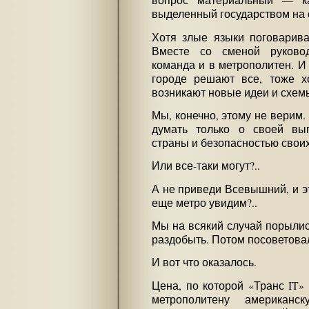
вопрос материальный — к
выделенный государством на 
Хотя злые языки поговарива
Вместе со сменой руково
команда и в метрополитен. И
городе решают все, тоже х
возникают новые идеи и схем
Мы, конечно, этому не верим.
думать только о своей выг
страны и безопасностью сво
Или все-таки могут?..
А не приведи Всевышний, и э
еще метро увидим?..
Мы на всякий случай порылис
раздобыть. Потом посоветова
И вот что оказалось.
Цена, по которой «Транс IT»
метрополитену американ