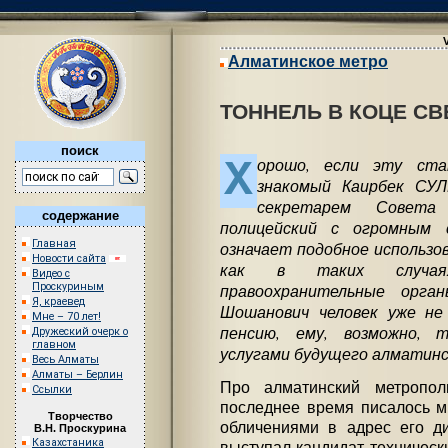
Алматинское метро
ТОННЕЛЬ В КОЦЕ СВ
поиск
Х
орошо, если эту ст
знакомый Каирбек СУ
секретарем Совета 
содержание
полицейский с огромным 
Главная
означает подобное использо
Новости сайта
как в таких случа
Видео с
правоохранительные орга
Проскуриным
Я, краевед
Шошанович человек уже не
Мне – 70 лет!
пенсию, ему, возможно, 
Дружеский очерк о
главном
услугами будущего алматин
Весь Алматы
Алматы – Берлин
Про алматинский метропол
Ссылки
последнее время писалось м
Творчество
обличениями в адрес его д
В.Н. Проскурина
Казахстаника
выступал кандидат технически