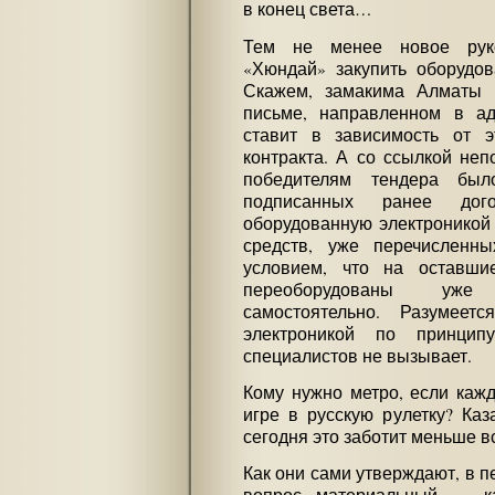
в конец света…
Тем не менее новое руко
«Хюндай» закупить оборудов
Скажем, замакима Алматы
письме, направленном в ад
ставит в зависимость от э
контракта. А со ссылкой не
победителям тендера бы
подписанных ранее дого
оборудованную электроникой 
средств, уже перечисленн
условием, что на оставши
переоборудованы уже 
самостоятельно. Разумеет
электроникой по принци
специалистов не вызывает.
Кому нужно метро, если кажд
игре в русскую рулетку? Каз
сегодня это заботит меньше в
Как они сами утверждают, в п