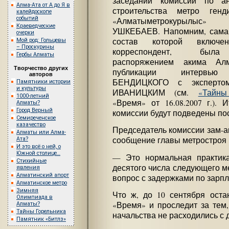
заседании комиссии по а
Алма-Ата от А до Я в
строительства метро ген
калейдоскопе
событий
«Алматыметрокурылы
Краеведческие
УШКЕБАЕВ. Напомним, сама 
очерки
состав которой вклю
Мой род: Гольцевы
– Проскурины
корреспондент, была
Гербы Алматы
распоряжением акима Ал
Творчество других
публикации интервью
авторов
БЕНДИЦКОГО с эксперто
Памятники истории
и культуры
ИВАНИЦКИМ (см.
«Тайны
1000-летний
«Время» от 16.08.2007 г.). 
Алматы?
Город Верный
комиссии будут подведены пос
Семиреченское
казачество
Председатель комиссии зам
Алматы или Алма-
сообщение главы метростроя 
Ата?
И это всё о ней, о
Южной столице…
— Это нормальная практик
Стихийные
десятого числа следующего м
явления
Алматинский апорт
вопрос с задержками по зарп
Алматинское метро
Зимняя
Что ж, до 10 сентября оста
Олимпиада в
«Время» и проследит за тем,
Алматы?
Тайны Горельника
начальства не расходились с 
Памятник «Битлз»