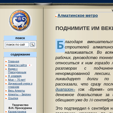
Алматинское метро
ПОДНИМИТЕ ИМ ВЕК
поиск
Б
лагодаря вмешатель
строителей алматинс
налаживаться. Во вся
содержание
рабочих, руководство тонн
Главная
относиться к ним гораздо л
Новости сайта
разговорах с подчине
Видео с
ненормированной лексик
Проскуриным
Я, краевед
ликвидирует долги по 
Мне – 70 лет!
рассказали, что сразу по
Дружеский очерк о
главном
диапазон»
(см. «Время» от 
Весь Алматы
денежное довольствие за 
Алматы – Берлин
Ссылки
обещают уже до 10 сентября
Творчество
Это подтвердил 6 сентября 
В.Н. Проскурина
Казахстаника