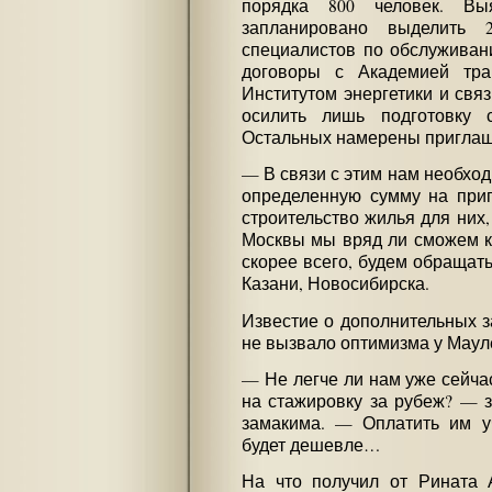
порядка 800 человек. Вы
запланировано выделить 
специалистов по обслуживан
договоры с Академией тра
Институтом энергетики и связ
осилить лишь подготовку с
Остальных намерены приглаша
— В связи с этим нам необход
определенную сумму на приг
строительство жилья для них,
Москвы мы вряд ли сможем ко
скорее всего, будем обращать
Казани, Новосибирска.
Известие о дополнительных з
не вызвало оптимизма у Мау
— Не легче ли нам уже сейча
на стажировку за рубеж? — 
замакима. — Оплатить им уч
будет дешевле…
На что получил от Рината 