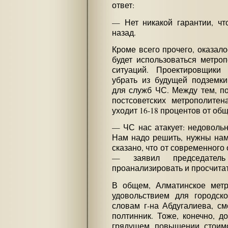
ответ:
— Нет никакой гарантии, что
назад.
Кроме всего прочего, оказало
будет использоваться метро
ситуаций. Проектировщики
убрать из будущей подземк
для служб ЧС. Между тем, по
постсоветских метрополите
уходит 16-18 процентов от об
— ЧС нас атакует: недовольн
Нам надо решить, нужны нам 
сказано, что от современного 
— заявил председатель
проанализировать и просчитат
В общем, Алматинское мет
удовольствием для городск
словам г-на Абдугалиева, см
полтинник. Тоже, конечно, д
грядущем повышении стоимо