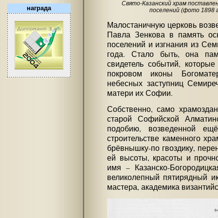
Свято-Казанский храм поставлен
награда
поселений (фото 1898 г
Малостаничную церковь возве
Павла Зенкова в память ос
поселений и изгнания из Сем
года. Стало быть, она пам
свидетель событий, которые
покровом иконы Богомате
небесных заступниц Семире
матери их Софии.
Собственно, само храмоздан
старой Софийской Алматин
подобию, возведенной ещ
строительстве каменного хра
брёвнышку-по гвоздику, пере
ей высоты, красоты и прочн
имя – Казанско-Богородицка
великолепный пятирядный ик
мастера, академика византийс