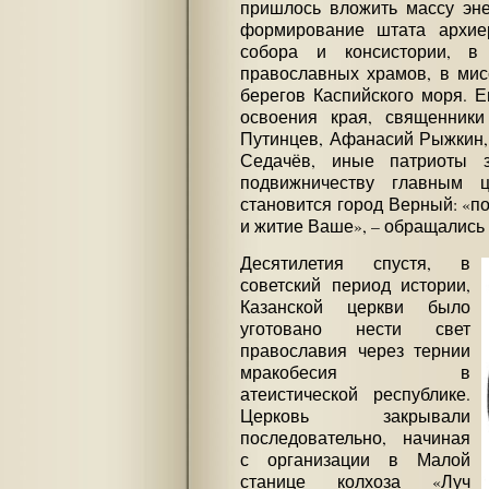
пришлось вложить массу эне
формирование штата архиер
собора и консистории, в 
православных храмов, в мис
берегов Каспийского моря. 
освоения края, священники
Путинцев, Афанасий Рыжкин,
Седачёв, иные патриоты з
подвижничеству главным 
становится город Верный: «по
и житие Ваше», – обращались
Десятилетия спустя, в
советский период истории,
Казанской церкви было
уготовано нести свет
православия через тернии
мракобесия в
атеистической республике.
Церковь закрывали
последовательно, начиная
с организации в Малой
станице колхоза «Луч