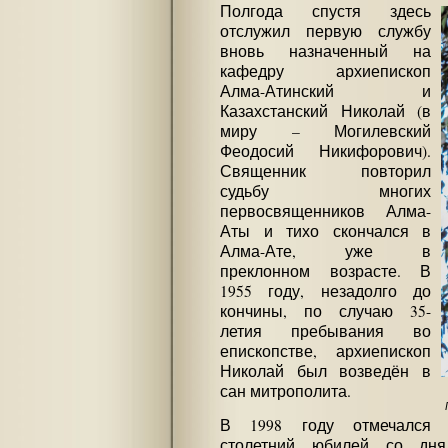
Полгода спустя здесь
отслужил первую службу
вновь назначенный на
кафедру архиепископ
Алма-Атинский и
Казахстанский Николай (в
миру – Могилевский
Феодосий Никифорович).
Священник повторил
судьбу многих
первосвященников Алма-
Аты и тихо скончался в
Алма-Ате, уже в
преклонном возрасте. В
1955 году, незадолго до
кончины, по случаю 35-
летия пребывания во
епископстве, архиепископ
Николай был возведён в
сан митрополита.
В 1998 году отмечался
столетний юбилей со дня