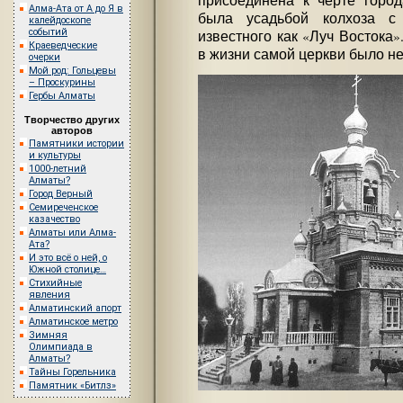
присоединена к черте город
Алма-Ата от А до Я в
была усадьбой колхоза с
калейдоскопе
событий
известного как «Луч Востока»
Краеведческие
в жизни самой церкви было н
очерки
Мой род: Гольцевы
– Проскурины
Гербы Алматы
Творчество других
авторов
Памятники истории
и культуры
1000-летний
Алматы?
Город Верный
Семиреченское
казачество
Алматы или Алма-
Ата?
И это всё о ней, о
Южной столице…
Стихийные
явления
Алматинский апорт
Алматинское метро
Зимняя
Олимпиада в
Алматы?
Тайны Горельника
Памятник «Битлз»