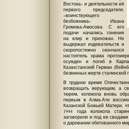
Востока» и деятельности её
первого председателя,
«воинствующего
безбожника» Ивана
Громова-Амосова. С его
подачи начались гонения
на клир и прихожан. Не
выдержал издевательств и
скоропостижно скончался
настоятель храма протоиер
осужден и погиб в Карла
Казахстанский Герман (Вейнбе
безвинных жертв сталинской 
В трудное время Отечествен
возвращать верующим, а св
тюрем, колокола вновь обр
первым в Алма-Ате воссия
Казанской Божьей Матери, чт
1944 года колокола стари
заговорили и под ее сводами
о даровании обетованного ми