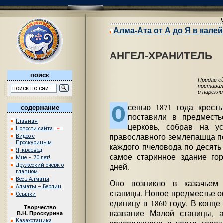
Алма-Ата от А до Я в кале
АНГЕЛ-ХРАНИТЕЛЬ
поиск
Придав е
поставил
и нарекл
О
сенью 1871 года кресть
содержание
поставили в предместь
Главная
церковь, собрав на ус
Новости сайта
православного землепашца по
Видео с
Проскуриным
каждого пчеловода по десять 
Я, краевед
самое старинное здание го
Мне – 70 лет!
дней.
Дружеский очерк о
главном
Весь Алматы
Оно возникло в казачьем 
Алматы – Берлин
станицы. Новое предместье 
Ссылки
единицу в 1860 году. В конце
Творчество
название Малой станицы, 
В.Н. Проскурина
Казахстаника