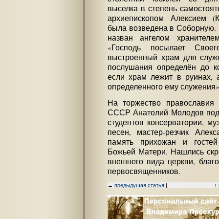
выселка в степень самостоят
архиепископом Алексием (К
была возведена в Соборную. 
назван ангелом хранителе
«Господь посылает Свое
выстроенный храм для служе
послушания определён до ко
если храм лежит в руинах, 
определенного ему служения»
На торжество православия 
СССР Анатолий Молодов подг
студентов консерватории, м
песен, мастер-резчик Алек
память прихожан и гостей
Божьей Матери. Нашлись скр
внешнего вида церкви, благо
первосвященников.
←
предыдущая статья
|
↑