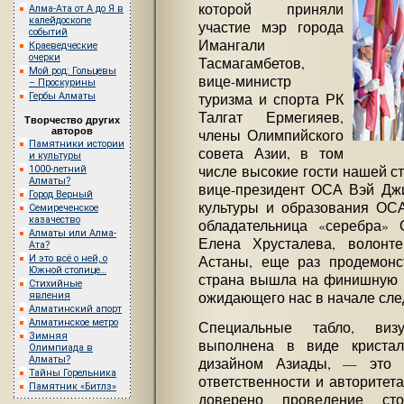
которой приняли
Алма-Ата от А до Я в
калейдоскопе
участие мэр города
событий
Имангали
Краеведческие
очерки
Тасмагамбетов,
Мой род: Гольцевы
вице-министр
– Проскурины
Гербы Алматы
туризма и спорта РК
Талгат Ермегияев,
Творчество других
авторов
члены Олимпийского
Памятники истории
совета Азии, в том
и культуры
числе высокие гости нашей 
1000-летний
Алматы?
вице-президент ОСА Вэй Джи
Город Верный
культуры и образования ОС
Семиреченское
казачество
обладательница «серебра» 
Алматы или Алма-
Елена Хрусталева, волонте
Ата?
И это всё о ней, о
Астаны, еще раз продемонс
Южной столице…
страна вышла на финишную п
Стихийные
ожидающего нас в начале сле
явления
Алматинский апорт
Алматинское метро
Специальные табло, визу
Зимняя
выполнена в виде криста
Олимпиада в
Алматы?
дизайном Азиады, — это 
Тайны Горельника
ответственности и авторитета
Памятник «Битлз»
доверено проведение ст