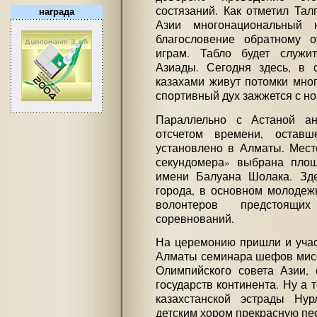
состязаний. Как отметил Тал
награда
Азии многонациональный 
благословение обратному о
играм. Табло будет служи
Азиады. Сегодня здесь, в 
казахами живут потомки мног
спортивный дух зажжется с но
Параллельно с Астаной ан
отсчетом времени, оставш
установлено в Алматы. Мест
секундомера» выбрана площ
имени Балуана Шолака. Зде
города, в основном молодеж
волонтеров предстоящ
соревнований.
На церемонию пришли и учас
Алматы семинара шефов мисс
Олимпийского совета Азии, 
государств континента. Ну а 
казахстанской эстрады Ну
детским хором прекрасную пес