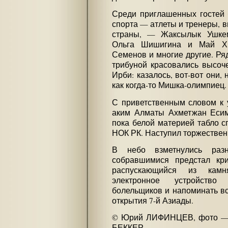
Среди приглашенных гостей 
спорта — атлеты и тренеры, 
страны, — Жаксылык Ушке
Ольга Шишигина и Май Хв
Семенов и многие другие. Ря
трибуной красовались высоч
Ирби: казалось, вот-вот они,
как когда-то Мишка-олимпиец.
С приветственным словом к 
аким Алматы Ахметжан Есим
пока белой материей табло с
НОК РК. Наступил торжествен
В небо взметнулись раз
собравшимися предстал кри
распускающийся из кам
электронное устройство
болельщиков и напоминать в
открытия 7-й Азиады.
© Юрий ЛИФИНЦЕВ, фото —
БЕККЕР