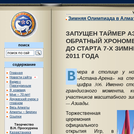
Зимняя Олимпиада в Алма
ЗАПУЩЕН ТАЙМЕР А
ОБРАТНЫЙ ХРОНОМЕ
поиск
ДО СТАРТА 7-Х ЗИМ
2011 ГОДА
содержание
В
чера в столице у но
Главная
«Астана-Арена» на сп
Новости сайта
Видео с
цифра 306. Именно ст
Проскуриным
грандиозного момента, 
Я, краевед
Мне – 70 лет!
участников масштабного зи
Дружеский очерк о
— Азиады.
главном
Весь Алматы
Алматы – Берлин
Торжественная
Ссылки
церемония
официального
Творчество
В.Н. Проскурина
открытия Игр, в
Казахстаника