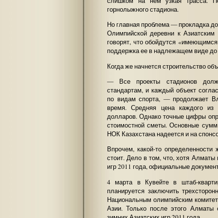
слишком на нем узкая трасса. П
горнолыжного стадиона.
Но главная проблема — прокладка до
Олимпийской деревни к Азиатским 
говорят, что обойдутся «имеющимся
поддержка ее в надлежащем виде до
Когда же начнется строительство объ
— Все проекты стадионов должн
стандартам, и каждый объект согл
по видам спорта, — продолжает В
время. Средняя цена каждого из
долларов. Однако точные цифры опр
стоимостной сметы. Основные сумм
НОК Казахстана надеется и на спонс
Впрочем, какой-то определенности
стоит. Дело в том, что, хотя Алмат
игр 2011 года, официальные документ
4 марта в Кувейте в штаб-кварт
планируется заключить трехсторон
Национальным олимпийским комитет
Азии. Только после этого Алматы
зимних Азиатских игр 2011 года.