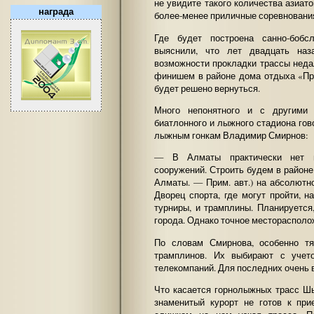
не увидите такого количества азиат
награда
более-менее приличные соревновани
Где будет построена санно-бобс
выяснили, что лет двадцать наз
возможности прокладки трассы неда
финишем в районе дома отдыха «Пр
будет решено вернуться.
Много непонятного и с другими 
биатлонного и лыжного стадиона гов
лыжным гонкам Владимир Смирнов:
— В Алматы практически нет м
сооружений. Строить будем в районе
Алматы. — Прим. авт.) на абсолют
Дворец спорта, где могут пройти, 
турниры, и трамплины. Планируется
города. Однако точное месторасполо
По словам Смирнова, особенно т
трамплинов. Их выбирают с учет
телекомпаний. Для последних очень 
Что касается горнолыжных трасс Шы
знаменитый курорт не готов к пр