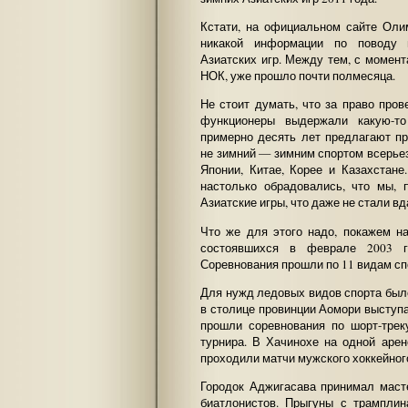
Кстати, на официальном сайте Оли
никакой информации по поводу 
Азиатских игр. Между тем, с момент
НОК, уже прошло почти полмесяца.
Не стоит думать, что за право про
функционеры выдержали какую-то
примерно десять лет предлагают пр
не зимний — зимним спортом всерьез
Японии, Китае, Корее и Казахстан
настолько обрадовались, что мы, 
Азиатские игры, что даже не стали вд
Что же для этого надо, покажем н
состоявшихся в феврале 2003 г
Соревнования прошли по 11 видам сп
Для нужд ледовых видов спорта было 
в столице провинции Аомори выступ
прошли соревнования по шорт-трек
турнира. В Хачинохе на одной арен
проходили матчи мужского хоккейног
Городок Аджигасава принимал маст
биатлонистов. Прыгуны с трампли