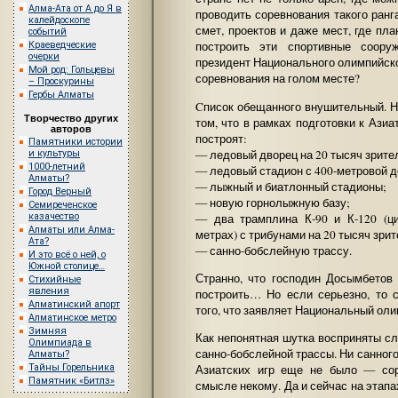
Алма-Ата от А до Я в
проводить соревнования такого ранг
калейдоскопе
смет, проектов и даже мест, где пл
событий
построить эти спортивные соору
Краеведческие
очерки
президент Национального олимпийск
Мой род: Гольцевы
соревнования на голом месте?
– Проскурины
Гербы Алматы
Cписок обещанного внушительный. Н
Творчество других
том, что в рамках подготовки к Ази
авторов
построят:
Памятники истории
— ледовый дворец на 20 тысяч зрите
и культуры
1000-летний
— ледовый стадион с 400-метровой д
Алматы?
— лыжный и биатлонный стадионы;
Город Верный
— новую горнолыжную базу;
Семиреченское
— два трамплина К-90 и К-120 (ц
казачество
Алматы или Алма-
метрах) с трибунами на 20 тысяч зрит
Ата?
— санно-бобслейную трассу.
И это всё о ней, о
Южной столице…
Странно, что господин Досымбето
Стихийные
явления
построить… Но если серьезно, то 
Алматинский апорт
того, что заявляет Национальный оли
Алматинское метро
Зимняя
Как непонятная шутка восприняты сл
Олимпиада в
санно-бобслейной трассы. Ни санного
Алматы?
Тайны Горельника
Азиатских игр еще не было — со
Памятник «Битлз»
смысле некому. Да и сейчас на этап