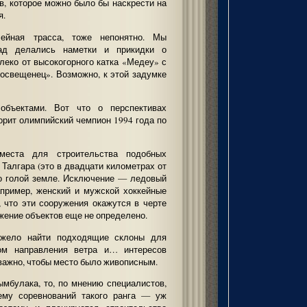
ов, которое можно было бы наскрести на
я.
лейная трасса, тоже непонятно. Мы
ад делались наметки и прикидки о
леко от высокогорного катка «Медеу» с
освещенец». Возможно, к этой задумке
объектами. Вот что о перспективах
орит олимпийский чемпион 1994 года по
еста для строительства подобных
 Талгара (это в двадцати километрах от
но голой земле. Исключение — ледовый
например, женский и мужской хоккейные
, что эти сооружения окажутся в черте
жение объектов еще не определено.
яжело найти подходящие склоны для
ом направления ветра и… интересов
важно, чтобы место было живописным.
мбулака, то, по мнению специалистов,
иему соревнований такого ранга — уж