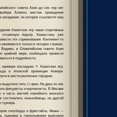
мпийского совета Азии до сих пор нет
выбора Алматы местом проведения
а заседания, на которое ссылается наш
ведения Азиатских игр наши спортивные
 отчаянную борьбу. Казахстану уже
овести эти соревнования. Континент-то
 занимаются только в четырех странах:
е. Видимо, в Олимпийском совете Азии
по крайней мере, пообещали провести
аваться в подробности.
а примере последних V Азиатских игр,
ода в японской провинции Аомори.
орта в шести различных городках.
выделено пять (!) арен. На двух из них
али фигуристы и керлингисты. В Мисаве
у и часть матчей хоккейного женского
е состязались конькобежцы, на другой
о турнира.
еров сноуборда и фристайла, Иваки —
на, лыжники и горнолыжники выясняли