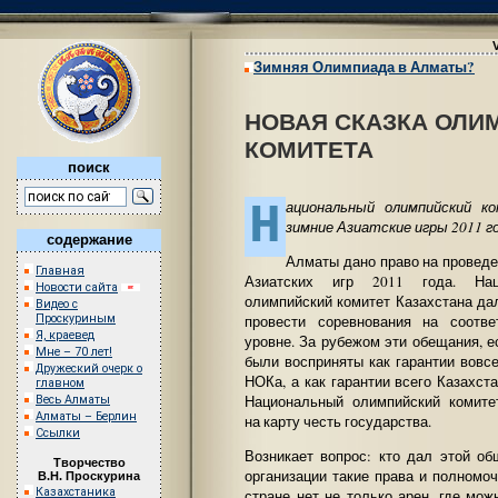
Зимняя Олимпиада в Алматы?
НОВАЯ СКАЗКА ОЛИ
КОМИТЕТА
поиск
Н
ациональный олимпийский к
зимние Азиатские игры 2011 г
содержание
Алматы дано право на проведе
Главная
Азиатских игр 2011 года. Нац
Новости сайта
олимпийский комитет Казахстана да
Видео с
Проскуриным
провести соревнования на соотв
Я, краевед
уровне. За рубежом эти обещания, е
Мне – 70 лет!
были восприняты как гарантии вовс
Дружеский очерк о
НОКа, а как гарантии всего Казахста
главном
Национальный олимпийский комите
Весь Алматы
Алматы – Берлин
на карту честь государства.
Ссылки
Возникает вопрос: кто дал этой об
Творчество
организации такие права и полномо
В.Н. Проскурина
Казахстаника
стране нет не только арен, где мо