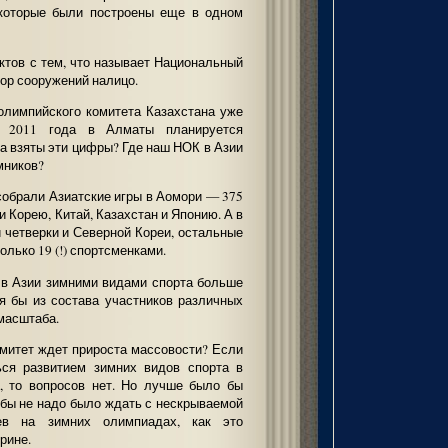
 которые были построены еще в одном
ктов с тем, что называет Национальный
бор сооружений налицо.
 олимпийского комитета Казахстана уже
х 2011 года в Алматы планируется
а взяты эти цифры? Где наш НОК в Азии
мников?
собрали Азиатские игры в Аомори — 375
и Корею, Китай, Казахстан и Японию. А в
 четверки и Северной Кореи, остальные
лько 19 (!) спортсменками.
о в Азии зимними видами спорта больше
тя бы из состава участников различных
 масштаба.
омитет ждет прироста массовости? Если
ься развитием зимних видов спорта в
, то вопросов нет. Но лучше было бы
обы не надо было ждать с нескрываемой
цев на зимних олимпиадах, как это
рине.