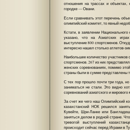
отношения на трассах и объектах,
городке — Овани.
Если сравнивать этот перечень объе
олимпийский комитет, то явный недо
Кстати, в заявлении Национального
указано, что на Азиатских игра
выступление 800 спортсменов. Откуд
интересно нашел столько атлетов-зи
Наибольшее количество участников 
спортсменов. 267 из них представлял
женских соревнованиях, помимо этой
страны были в сумме представлены то
С тех пор прошло почти три года, н
заниматься не стали. Это видно хо
соревнований азиатского и мирового
За счет же чего наш Олимпийский к
казахстанский НОК решился занят
Кувейте, Шри-Ланке или Бангладеш
заняться делом в родной стране. Чт
тревогой выступлений казахстан
происходит сейчас перед Играми в Ту