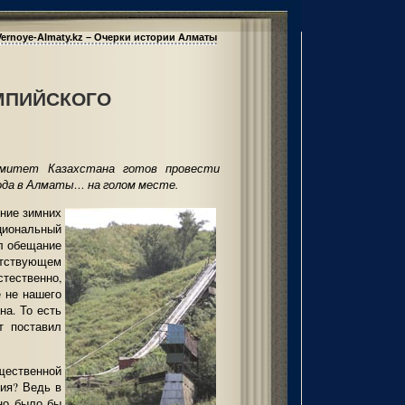
Vernoye-Almaty.kz – Очерки истории Алматы
МПИЙСКОГО
омитет Казахстана готов провести
ода в Алматы… на голом месте.
ние зимних
иональный
л обещание
етствующем
стественно,
е не нашего
на. То есть
т поставил
щественной
чия? Ведь в
жно было бы