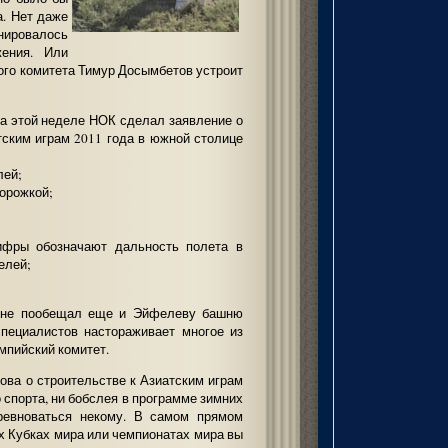
а. Нет даже
анировалось
жения. Или
ого комитета Тимур Досымбетов устроит
а этой неделе НОК сделал заявление о
атским играм 2011 года в южной столице
лей;
орожкой;
ифры обозначают дальность полета в
елей;
в не пообещал еще и Эйфелеву башню
специалистов настораживает многое из
мпийский комитет.
ова о строительстве к Азиатским играм
 спорта, ни бобслея в программе зимних
ревноваться некому. В самом прямом
ах Кубках мира или чемпионатах мира вы