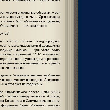
оэтому и планируется строительство
рог ко всем спортивным объектам. А вот
играм не суждено быть. Организаторы
 жильем». Мол, обслуживание деревни,
 Олимпиады — слишком дорого.
ектов?
ы соответствовать международным
асован с международными федерациями
ладимир Смирнов. — Для этого нужно
 восьми сооружений 25-30 миллионов
еделятся после утверждения проектно-
ы выделяются правительством, однако
орские вливания.
 ждать в ближайшие месяцы вообще не
ы и выбран местом проведения Азиатских
ы на этот счет не подписаны.
ире Олимпийского совета Азии (ОСА)
ний контракт между акиматом Алматы,
ом Казахстана и Олимпийским советом
 официально будет объявлен столицей