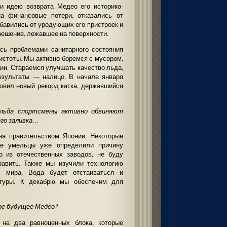
 идею возврата Медео его историко-
на финансовые потери, отказались от
збавились от уродующих его пристроек и
решение, лежавшее на поверхности.
ись проблемами санитарного состояния
чистоты. Мы активно боремся с мусором,
ии. Стараемся улучшать качество льда,
езультаты — налицо. В начале января
овил новый рекорд катка, державшийся
льда спортсмены активно обвиняют
го заливка…
а правительством Японии. Некоторые
е умельцы уже определили причину
о из отечественных заводов, не буду
править. Также мы изучили технологию
 мира. Вода будет отстаиваться и
атуры. К декабрю мы обеспечим для
ое будущее Медео?
а два равноценных блока, которые