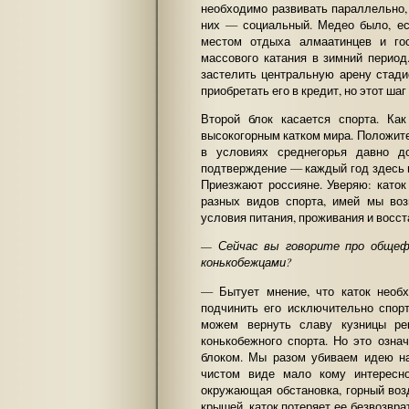
необходимо развивать параллельно,
них — социальный. Медео было, е
местом отдыха алмаатинцев и го
массового катания в зимний перио
застелить центральную арену стад
приобретать его в кредит, но этот ша
Второй блок касается спорта. Ка
высокогорным катком мира. Положит
в условиях среднегорья давно д
подтверждение — каждый год здесь 
Приезжают россияне. Уверяю: като
разных видов спорта, имей мы во
условия питания, проживания и восст
— Сейчас вы говорите про общеф
конькобежцами?
— Бытует мнение, что каток необх
подчинить его исключительно спор
можем вернуть славу кузницы ре
конькобежного спорта. Но это озн
блоком. Мы разом убиваем идею на
чистом виде мало кому интересн
окружающая обстановка, горный воз
крышей, каток потеряет ее безвозвра