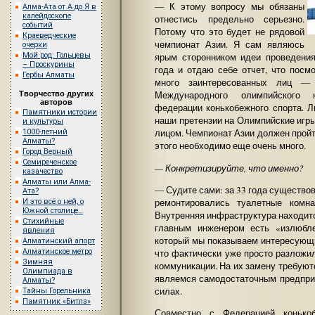
— К этому вопросу мы обязаны
Алма-Ата от А до Я в
калейдоскопе
отнестись предельно серьезно.
событий
Потому что это будет не рядовой
Краеведческие
чемпионат Азии. Я сам являюсь
очерки
Мой род: Гольцевы
ярым сторонником идеи проведени
– Проскурины
года и отдаю себе отчет, что посм
Гербы Алматы
много заинтересованных лиц — 
Международного олимпийского к
Творчество других
авторов
федерации конькобежного спорта. Л
Памятники истории
наши претензии на Олимпийские игры
и культуры
лицом. Чемпионат Азии должен пройт
1000-летний
Алматы?
этого необходимо еще очень много.
Город Верный
Семиреченское
— Конкретизируйте, что именно?
казачество
Алматы или Алма-
— Судите сами: за 33 года существов
Ата?
ремонтировались туалетные комна
И это всё о ней, о
Южной столице…
Внутренняя инфраструктура находитс
Стихийные
главным инженером есть «излюбле
явления
который мы показываем интересующи
Алматинский апорт
Алматинское метро
что фактически уже просто разложил
Зимняя
коммуникации. На их замену требуютс
Олимпиада в
являемся самодостаточным предприя
Алматы?
силах.
Тайны Горельника
Памятник «Битлз»
Совместно с Федерацией конько