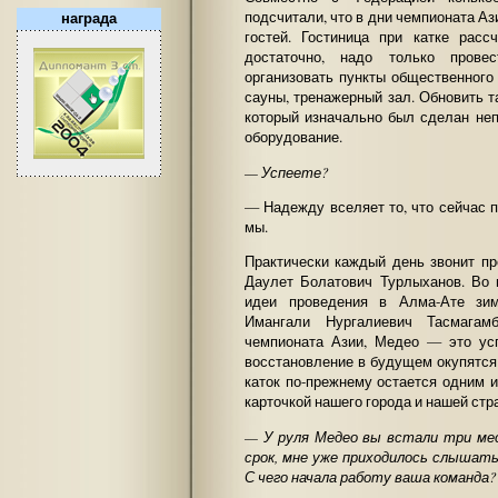
подсчитали, что в дни чемпионата Аз
награда
гостей. Гостиница при катке рас
достаточно, надо только прове
организовать пункты общественного
сауны, тренажерный зал. Обновить т
который изначально был сделан неп
оборудование.
— Успеете?
— Надежду вселяет то, что сейчас 
мы.
Практически каждый день звонит п
Даулет Болатович Турлыханов. Во 
идеи проведения в Алма-Ате зим
Имангали Нургалиевич Тасмагамб
чемпионата Азии, Медео — это усп
восстановление в будущем окупятся с
каток по-прежнему остается одним 
карточкой нашего города и нашей стр
— У руля Медео вы встали три ме
срок, мне уже приходилось слышат
С чего начала работу ваша команда?