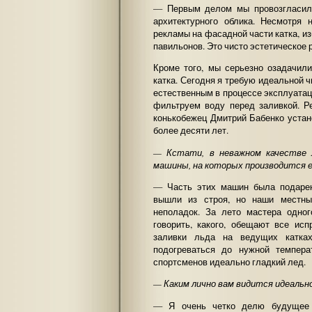
— Первым делом мы провозгласили
архитектурного облика. Несмотря 
рекламы на фасадной части катка, и
павильонов. Это чисто эстетическое 
Кроме того, мы серьезно озадачил
катка. Сегодня я требую идеальной 
естественным в процессе эксплуатац
фильтруем воду перед заливкой. Р
конькобежец Дмитрий Бабенко устан
более десяти лет.
— Кстати, в неважном качестве 
машины, на которых производится е
— Часть этих машин была подарен
вышли из строя, но наши местны
неполадок. За лето мастера одног
говорить, какого, обещают все ис
заливки льда на ведущих катках
подогреваться до нужной темпер
спортсменов идеально гладкий лед.
— Каким лично вам видится идеальн
— Я очень четко делю будущее н