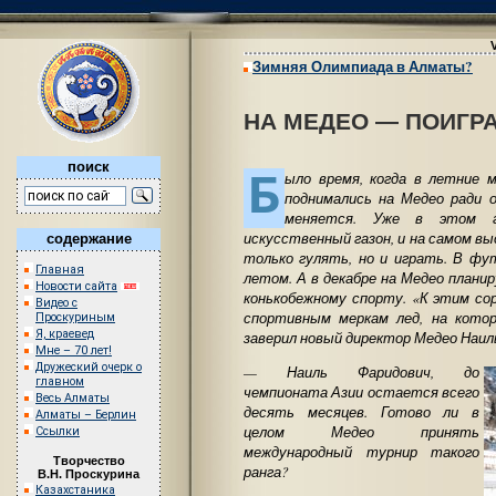
Зимняя Олимпиада в Алматы?
НА МЕДЕО — ПОИГРА
поиск
Б
ыло время, когда в летние 
поднимались на Медео ради 
меняется. Уже в этом г
искусственный газон, и на самом в
содержание
только гулять, но и играть. В фу
Главная
летом. А в декабре на Медео плани
Новости сайта
конькобежному спорту. «К этим со
Видео с
спортивным меркам лед, на кото
Проскуриным
Я, краевед
заверил новый директор Медео Наил
Мне – 70 лет!
Дружеский очерк о
— Наиль Фаридович, до
главном
чемпионата Азии остается всего
Весь Алматы
десять месяцев. Готово ли в
Алматы – Берлин
целом Медео принять
Ссылки
международный турнир такого
Творчество
ранга?
В.Н. Проскурина
Казахстаника