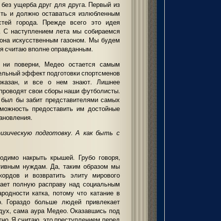
 без ущерба друг для друга. Первый из
сть и должно оставаться излюбленным
стей города. Прежде всего это идея
д. С наступлением лета мы собираемся
иона искусственным газоном. Мы будем
г я считаю вполне оправданным.
к ни поверни, Медео остается самым
ельный эффект подготовки спортсменов
оказан, и все о нем знают. Лишнее
проводят свои сборы наши футболисты.
к был бы забит представителями самых
зможность предоставить им достойные
ановления.
изическую подготовку. А как быть с
одимо накрыть крышей. Грубо говоря,
тивным нуждам. Да, таким образом мы
кордов и возвратить элиту мирового
ачает полную расправу над социальным
родности катка, потому что катание в
о. Гораздо больше людей привлекает
дух, сама аура Медео. Оказавшись под
тно. Я считаю, это преступлением перед