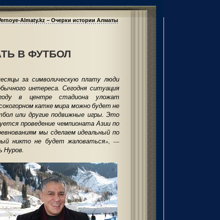
Vernoye-Almaty.kz – Очерки истории Алматы
ТЬ В ФУТБОЛ
месяцы за символическую плату люди
обычного интереса. Сегодня ситуация
оду в центре стадиона уложат
ысокогорном катке мира можно будет не
тбол или другие подвижные игры. Это
руется проведение чемпионата Азии по
ревнованиям мы сделаем идеальный по
рый никто не будет жаловаться», —
ь Нуров.