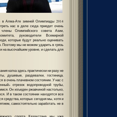
я в Алма-Ате зимней Олимпиады 2014
отреть нас в деле сюда приедет очень
члены Олимпийского совета Азии,
омитета, руководители Всемирной
юди, которые будут реально оценивать
. Поэтому мы не можем ударить в грязь
и на высочайшем уровне, и сделать для
ания катка здесь практически ни разу не
ты, душевые, раздевалки, гостиница.
я в очень плачевном состоянии. У нас с
нный» отрезок водопроводной трубы,
мся. Он изъеден ржавчиной настолько,
ся. И в таком состоянии находятся все
я средства, которых сегодня мы, хотя и
тием, самостоятельно заработать не в
бежного спорта Казахстана мы уже