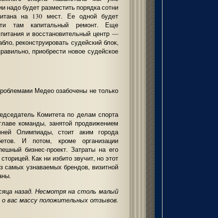
ии надо будет разместить порядка сотни
считана на 130 мест. Ее одной будет
сти там капитальный ремонт. Еще
 питания и восстановительный центр —
абло, реконструировать судейский блок,
равильно, приобрести новое судейское
проблемами Медео озабочены не только
редседатель Комитета по делам спорта
главе команды, занятой продвижением
ней Олимпиады, стоит аким города
етов. И потом, кроме организации
ешный бизнес-проект. Затраты на его
торицей. Как ни избито звучит, но этот
из самых узнаваемых брендов, визитной
аны.
сяца назад. Несмотря на столь малый
ь о вас массу положительных отзывов.