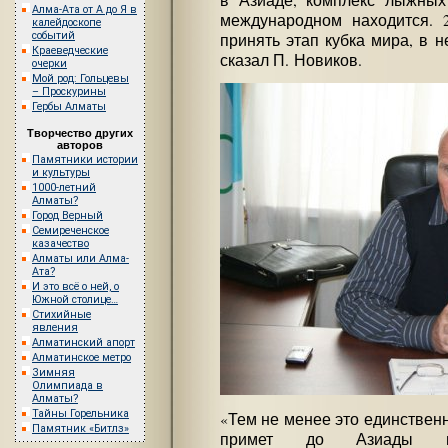
в Азиаде, комплекс лыжных
Алма-Ата от А до Я в
международном находится. 
калейдоскопе
событий
принять этап кубка мира, в н
Краеведческие
сказал П. Новиков.
очерки
Мой род: Гольцевы
– Проскурины
Гербы Алматы
Творчество других
авторов
Памятники истории
и культуры
1000-летний
Алматы?
Город Верный
Семиреченское
казачество
Алматы или Алма-
Ата?
И это всё о ней, о
Южной столице…
Стихийные
явления
Алматинский апорт
Алматинское метро
Зимняя
Олимпиада в
Алматы?
Тайны Горельника
«Тем не менее это единствен
Памятник «Битлз»
примет до Азиады ме