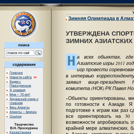
Зимняя Олимпиада в Алма
УТВЕРЖДЕНА СПОР
ЗИМНИХ АЗИАТСКИХ 
поиск
Н
а всех объектах, гд
Азиатские игры 2011 год
содержание
игр провести соревнова
Главная
в интервью корреспонденту 
Новости сайта
заявил вице-президент Н
Видео с
Проскуриным
комитета (НОК) РК Павел Но
Я, краевед
Мне – 70 лет!
«Объекты ориентированы, мн
Дружеский очерк о
главном
по готовности к Азиаде. 
Весь Алматы
подготовке к играм как раз с
Алматы – Берлин
все ориентировать на 30
Ссылки
возможности апробировать эт
Творчество
крайней мере алматинских, б
В.Н. Проскурина
Казахстаника