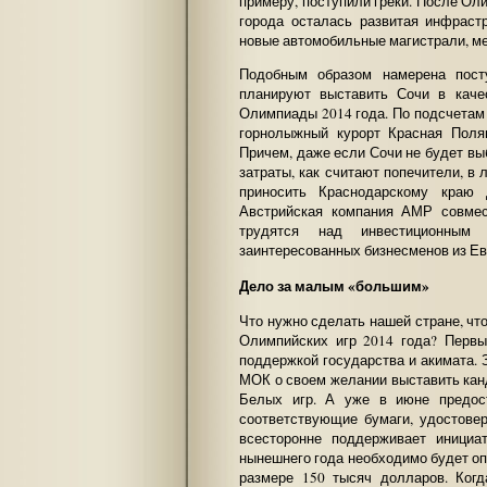
примеру, поступили греки. После Ол
города осталась развитая инфраст
новые автомобильные магистрали, м
Подобным образом намерена пост
планируют выставить Сочи в каче
Олимпиады 2014 года. По подсчетам
горнолыжный курорт Красная Поля
Причем, даже если Сочи не будет вы
затраты, как считают попечители, в
приносить Краснодарскому краю
Австрийская компания АМР совмес
трудятся над инвестиционным 
заинтересованных бизнесменов из Е
Дело за малым «большим»
Что нужно сделать нашей стране, чт
Олимпийских игр 2014 года? Первы
поддержкой государства и акимата. 
МОК о своем желании выставить кан
Белых игр. А уже в июне предос
соответствующие бумаги, удостове
всесторонне поддерживает иници
нынешнего года необходимо будет о
размере 150 тысяч долларов. Когд