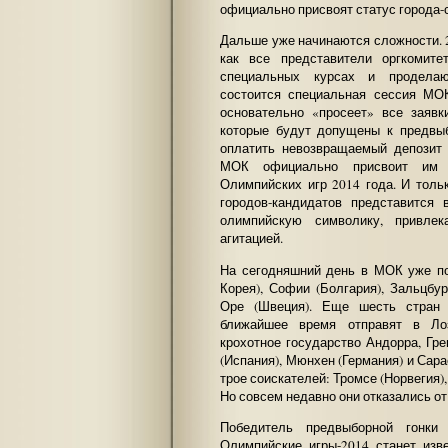
официально присвоят статус города-
Дальше уже начинаются сложности. 2
как все представители оргкомите
специальных курсах и проделаю
состоится специальная сессия МО
основательно «просеет» все заявк
которые будут допущены к предвыб
оплатить невозвращаемый депозит
МОК официально присвоит им с
Олимпийских игр 2014 года. И толь
городов-кандидатов представится 
олимпийскую символику, привлек
агитацией.
На сегодняшний день в МОК уже по
Корея), Софии (Болгария), Зальцбур
Оре (Швеция). Еще шесть стран 
ближайшее время отправят в Лоз
крохотное государство Андорра, Гре
(Испания), Мюнхен (Германия) и Сара
трое соискателей: Тромсе (Норвегия)
Но совсем недавно они отказались от
Победитель предвыборной гонки
Олимпийские игры-2014 станет изв