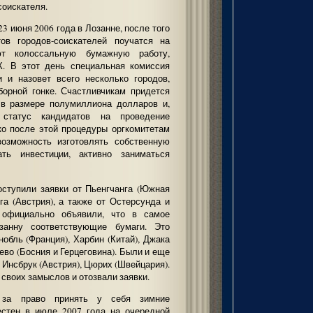
соискателя.
3 июня 2006 года в Лозанне, после того
тов городов-соискателей поучатся на
т колоссальную бумажную работу,
К. В этот день специальная комиссия
и и назовет всего несколько городов,
орной гонке. Счастливчикам придется
 в размере полумиллиона долларов и,
татус кандидатов на проведение
ко после этой процедуры оргкомитетам
возможность изготовлять собственную
ать инвестиции, активно заниматься
ступили заявки от Пьенгчанга (Южная
га (Австрия), а также от Остерсунда и
официально объявили, что в самое
анну соответствующие бумаги. Это
нобль (Франция), Харбин (Китай), Джака
ево (Босния и Герцеговина). Были и еще
, Инсбрук (Австрия), Цюрих (Швейцария).
 своих замыслов и отозвали заявки.
 за право принять у себя зимние
естен в июле 2007 года на очередной