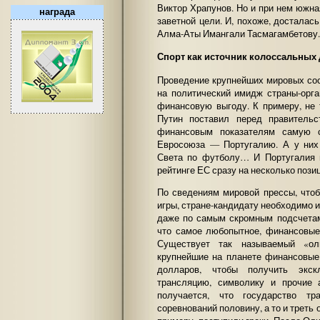
Виктор Храпунов. Но и при нем южна
награда
заветной цели. И, похоже, досталас
Алма-Аты Имангали Тасмагамбетову.
Спорт как источник колоссальных
Проведение крупнейших мировых сос
на политический имидж страны-орга
финансовую выгоду. К примеру, не
Путин поставил перед правительс
финансовым показателям самую 
Евросоюза — Португалию. А у них
Света по футболу… И Португалия 
рейтинге ЕС сразу на несколько пози
По сведениям мировой прессы, что
игры, стране-кандидату необходимо и
даже по самым скромным подсчетам
что самое любопытное, финансовые 
Существует так называемый «ол
крупнейшие на планете финансовые
долларов, чтобы получить экск
трансляцию, символику и прочие 
получается, что государство тр
соревнований половину, а то и треть