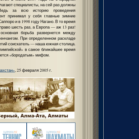
лагают специалисты, на сей раз должны
 Ведь за всю историю проведения
ент принимал у себя главные зимние
Саппоро и в 1998 году Нагано. В то время
право шесть раз, а Европа — аж 13 раз!
 основная борьба развернется между
ьенчангом. При определенном раскладе
ретий соискатель — наша южная столица.
олимпийской» в самое ближайшее время
анется «бородатым» мифом.
захстан»
, 25 февраля 2005 г.