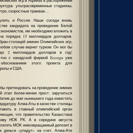
импийских игр в Афинах в распоряжении
руктура: ультрасовременные стадионы,
етро, скоростные трамваи…
упить и Россия. Наши соседи вновь
стве кандидата на проведение Белой
 экономистов, им необходимо вложить в
на порядка 15 миллиардов долларов.
бран столицей зимних Олимпийских игр,
 любом случае вернет туризм. Он мог бы
 до 2 миллиардов долларов в год!
тно с канадской фирмой Ecosign уже
обоснованием этого проекта для
вропы и США.
обы претендовать на проведение зимних
й этап более-менее прост: заручиться
Затем до мая нынешнего года известить
дидатуру Алма-Аты в качестве столицы
тавить в главный олимпийский орган
ряющие, что правительство Казахстана
ативу НОК РК. А в середине августа
платить МОК невозвращаемый депозит в
а деньги «упадут» на счет, Алма-Ате