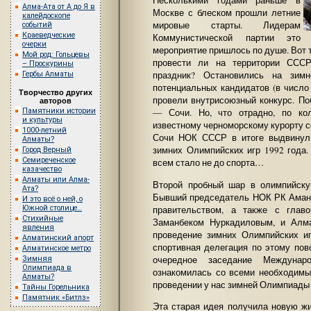
Несколькими годами раньше в
Алма-Ата от А до Я в
Москве с блеском прошли летние
калейдоскопе
мировые старты. Лидерам
событий
Краеведческие
Коммунистической партии это
очерки
мероприятие пришлось по душе. Вот т
Мой род: Гольцевы
провести ли на территории ССС
– Проскурины
праздник? Остановились на зим
Гербы Алматы
потенциальных кандидатов (в число
Творчество других
провели внутрисоюзный конкурс. П
авторов
Памятники истории
— Сочи. Но, что отрадно, по ко
и культуры
известному черноморскому курорту с
1000-летний
Сочи НОК СССР в итоге выдвинул 
Алматы?
зимних Олимпийских игр 1992 года.
Город Верный
Семиреченское
всем стало не до спорта…
казачество
Алматы или Алма-
Второй пробный шар в олимпийску
Ата?
Бывший председатель НОК РК Аманч
И это всё о ней, о
правительством, а также с глав
Южной столице…
Стихийные
Заманбеком Нуркадиловым, и Алм
явления
проведение зимних Олимпийских иг
Алматинский апорт
спортивная делегация по этому по
Алматинское метро
очередное заседание Междунаро
Зимняя
Олимпиада в
ознакомилась со всеми необходимы
Алматы?
проведении у нас зимней Олимпиады к
Тайны Горельника
Памятник «Битлз»
Эта старая идея получила новую жи