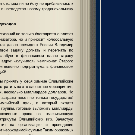
я столица ни на йоту не приблизилась к
ь в наследство новому градоначальнику
 доходов
тязаний не только благоприятно влияет
низатора, но и приносит колоссальную
 так давно президент России Владимир
твом задачу догнать и перегнать по
слабую в финансовом плане страну
 вдруг «случился» чемпионат Старого
мгновенно подпрыгнула в финансовом
ций!
бы принять у себя зимние Олимпийские
стратить на это хлопотное мероприятие,
, несколько миллиардов долларов. Но
затраты несет не только государство!
импийский пул», в который входят
 группы, готовые выложить миллиарды
люзивные права на телевизионную
атрибуты Олимпийских игр. Зачастую
атит на организацию и проведение
 от необходимой суммы! Таким образом, к