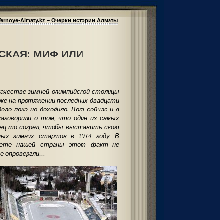
Vernoye-Almaty.kz – Очерки истории Алматы
СКАЯ: МИФ ИЛИ
качестве зимней олимпийской столицы
уже на протяжении последних двадцати
ело пока не доходило. Вот сейчас и в
заговорили о том, что один из самых
нец-то созрел, чтобы выставить свою
вных зимних стартов в 2014 году. В
итете нашей страны этот факт не
не опровергли…