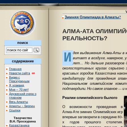
Зимняя Олимпиада в Алматы?
АЛМА-АТА ОЛИМПИЙ
РЕАЛЬНОСТЬ?
поиск
И
дея выдвижения Алма-Аты в 
витает в воздухе, наверное, 
содержание
лет… Но дальше разговоров д
околоспортивных кругах серьезно 
Главная
красивых городов Казахстана нако
Новости сайта
кандидатуру для проведения гла
Видео с
Проскуриным
Национальном олимпийском ком
Я, краевед
подтвердили. Но самое главное — и 
Мне – 70 лет!
Дружеский очерк о
Реалии олимпийского былого
главном
Весь Алматы
О возможности проведения в
Алматы – Берлин
Ссылки
Алма-Ате зимних Олимпийских игр
впервые заговорили в середине 80-
Творчество
х годов прошлого столетия.
В.Н. Проскурина
Казахстаника