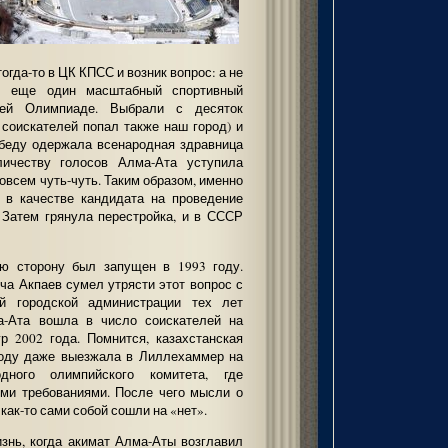
огда-то в ЦК КПСС и возник вопрос: а не
Р еще один масштабный спортивный
ней Олимпиаде. Выбрали с десяток
 соискателей попал также наш город) и
обеду одержала всенародная здравница
личеству голосов Алма-Ата уступила
овсем чуть-чуть. Таким образом, именно
в качестве кандидата на проведение
 Затем грянула перестройка, и в СССР
ю сторону был запущен в 1993 году.
а Акпаев сумел утрясти этот вопрос с
ой городской администрации тех лет
а-Ата вошла в число соискателей на
р 2002 года. Помнится, казахстанская
воду даже выезжала в Лиллехаммер на
дного олимпийского комитета, где
ми требованиями. После чего мысли о
ак-то сами собой сошли на «нет».
знь, когда акимат Алма-Аты возглавил