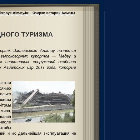
Vernoye-Almaty.kz – Очерки истории Алматы
НОГО ТУРИЗМА
рьях Заилийского Алатау начнется
 высокогорных курортов — Медеу и
х спортивных сооружений особенно
их Азиатских игр 2011 года, которые
ются
оянию
колько
ровым
 Чтобы
мира,
вания
 числе
тобы
ний и их дальнейшая эксплуатация не