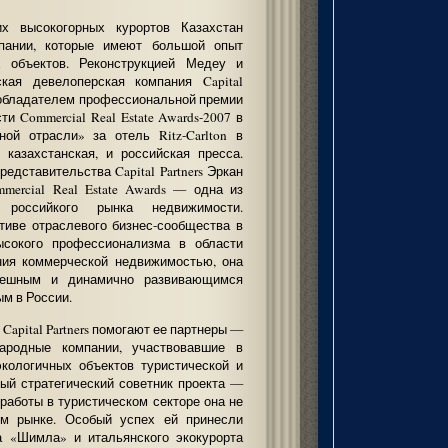
х высокогорных курортов Казахстан
пании, которые имеют большой опыт
х объектов. Реконструкцией Медеу и
кая девелоперская компания Capital
ла обладателем профессиональной премии
и Commercial Real Estate Awards-2007 в
ной отрасли» за отель Ritz-Carlton в
 казахстанская, и российская пресса.
едставительства Capital Partners Эркан
mercial Real Estate Awards — одна из
 российкого рынка недвижимости.
тиве отраслевого бизнес-сообщества в
ысокого профессионализма в области
ения коммерческой недвижимостью, она
пешным и динамично развивающимся
ым в России.
apital Partners помогают ее партнеры —
ародные компании, участвовавшие в
кологичных объектов туристической и
ный стратегический советник проекта —
 работы в туристическом секторе она не
ом рынке. Особый успех ей принесли
та «Шимла» и итальянского экокурорта