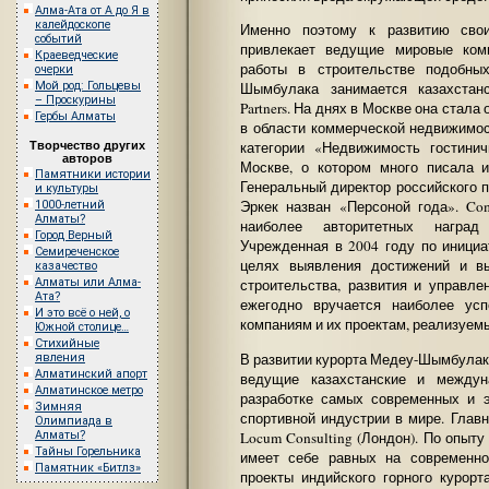
Алма-Ата от А до Я в
калейдоскопе
Именно поэтому к развитию свои
событий
привлекает ведущие мировые ком
Краеведческие
работы в строительстве подобны
очерки
Мой род: Гольцевы
Шымбулака занимается казахстанс
– Проскурины
Partners. На днях в Москве она ста
Гербы Алматы
в области коммерческой недвижимост
категории «Недвижимость гостинич
Творчество других
авторов
Москве, о котором много писала и
Памятники истории
Генеральный директор российского пр
и культуры
Эркек назван «Персоной года». Com
1000-летний
Алматы?
наиболее авторитетных наград
Город Верный
Учрежденная в 2004 году по инициа
Семиреченское
целях выявления достижений и в
казачество
Алматы или Алма-
строительства, развития и управл
Ата?
ежегодно вручается наиболее ус
И это всё о ней, о
компаниям и их проектам, реализуем
Южной столице…
Стихийные
В развитии курорта Медеу-Шымбулак C
явления
Алматинский апорт
ведущие казахстанские и междун
Алматинское метро
разработке самых современных и э
Зимняя
спортивной индустрии в мире. Глав
Олимпиада в
Locum Consulting (Лондон). По опыту
Алматы?
Тайны Горельника
имеет себе равных на современн
Памятник «Битлз»
проекты индийского горного курор