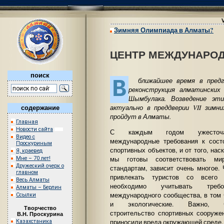
Зимняя Олимпиада в Алматы?
ЦЕНТР МЕЖДУНАРОД
поиск
В
ближайшее время в предго
реконструкция алматинских
Шымбулака. Возведение эти
актуально в преддверии VII зимн
содержание
пройдут в Алматы.
Главная
Новости сайта
С каждым годом ужесточа
Видео с
международные требования к сост
Проскуриным
спортивных объектов, и от того, нас
Я, краевед
мы готовы соответствовать ми
Мне – 70 лет!
Дружеский очерк о
стандартам, зависит очень многое.
главном
привлекать туристов со всего 
Весь Алматы
необходимо учитывать требо
Алматы – Берлин
международного сообщества, в том
Ссылки
и экологические. Важно, ч
Творчество
строительство спортивных сооруже
В.Н. Проскурина
приносили вреда окружающей среде.
Казахстаника