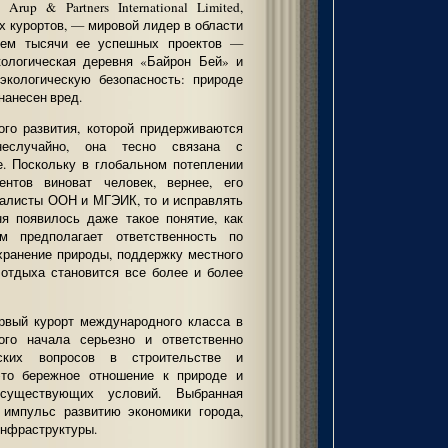
rup & Partners International Limited,
х курортов, — мировой лидер в области
 чем тысячи ее успешных проектов —
кологическая деревня «Байрон Бей» и
 экологическую безопасность: природе
нанесен вред.
ого развития, которой придерживаются
неслучайно, она тесно связана с
е. Поскольку в глобальном потеплении
нтов виноват человек, вернее, его
иалисты ООН и МГЭИК, то и исправлять
я появилось даже такое понятие, как
зм предполагает ответственность по
хранение природы, поддержку местного
 отдыха становится все более и более
вый курорт международного класса в
амого начала серьезно и ответственно
ских вопросов в строительстве и
то бережное отношение к природе и
существующих условий. Выбранная
 импульс развитию экономики города,
 инфраструктуры.