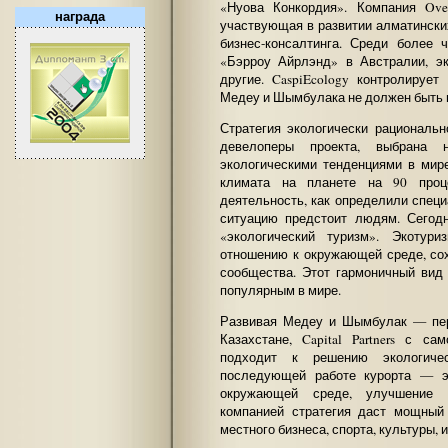
«Нуова Конкордия». Компания Ove A
награда
участвующая в развитии алматински
бизнес-консалтинга. Среди более
«Бэрроу Айрлэнд» в Австралии, э
другие. CaspiEcology контролирует
Медеу и Шымбулака не должен быть 
Стратегия экологически рациональн
девелоперы проекта, выбрана 
экологическими тенденциями в мир
климата на планете на 90 проце
деятельность, как определили спец
ситуацию предстоит людям. Сегодн
«экологический туризм». Экотури
отношению к окружающей среде, со
сообщества. Этот гармоничный вид
популярным в мире.
Развивая Медеу и Шымбулак — пер
Казахстане, Capital Partners с с
подходит к решению экологиче
последующей работе курорта — э
окружающей среде, улучшение 
компанией стратегия даст мощный
местного бизнеса, спорта, культуры,