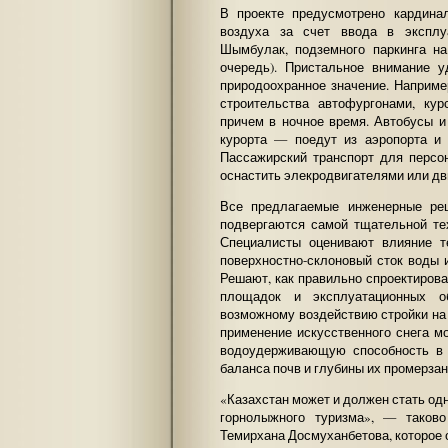
В проекте предусмотрено кардина
воздуха за счет ввода в экспл
Шымбулак, подземного паркинга н
очередь). Пристальное внимание 
природоохранное значение. Наприме
строительства автофургонами, ку
причем в ночное время. Автобусы 
курорта — поедут из аэропорта и 
Пассажирский транспорт для персо
оснастить элекродвигателями или дв
Все предлагаемые инженерные ре
подвергаются самой тщательной тех
Специалисты оценивают влияние т
поверхностно-склоновый сток воды 
Решают, как правильно спроектиров
площадок и эксплуатационных о
возможному воздействию стройки на 
применение искусственного снега м
водоудерживающую способность в 
баланса почв и глубины их промерзан
«Казахстан может и должен стать од
горнолыжного туризма», — таков
Темирхана Досмуханбетова, которое 