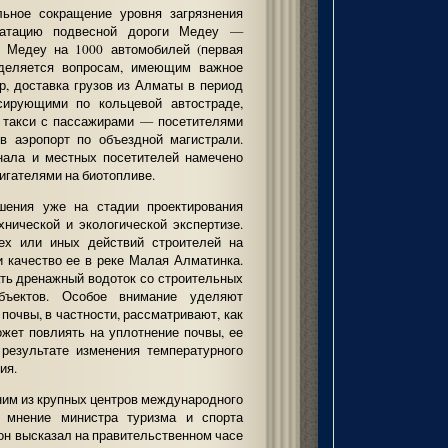
льное сокращение уровня загрязнения
уатацию подвесной дороги Медеу —
а Медеу на 1000 автомобилей (первая
уделяется вопросам, имеющим важное
р, доставка грузов из Алматы в период
рсирующими по кольцевой автостраде,
и такси с пассажирами — посетителями
в аэропорт по объездной магистрали.
нала и местных посетителей намечено
игателями на биотопливе.
шения уже на стадии проектирования
нической и экологической экспертизе.
ех или иных действий строителей на
и качество ее в реке Малая Алматинка.
ать дренажный водоток со строительных
бъектов. Особое внимание уделяют
почвы, в частности, рассматривают, как
ожет повлиять на уплотнение почвы, ее
результате изменения температурного
ия.
ним из крупных центров международного
о мнение министра туризма и спорта
он высказал на правительственном часе