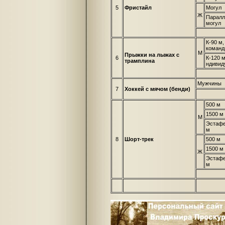
5
Фристайл
Могул
Ж
Паралл
могул
К-90 м,
команд
М
Прыжки на лыжах с
6
К-120 м
трамплина
ндивид
Мужчины
7
Хоккей с мячом (бенди)
500 м
1500 м
М
Эстафе
м
8
Шорт-трек
500 м
1500 м
Ж
Эстафе
м