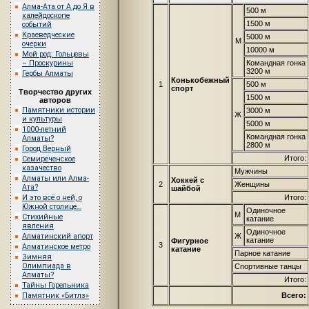
Алма-Ата от А до Я в
500 м
калейдоскопе
1500 м
событий
Краеведческие
5000 м
М
очерки
10000 м
Мой род: Гольцевы
– Проскурины
Командная гонка
3200 м
Гербы Алматы
Конькобежный
1
500 м
спорт
Творчество других
1500 м
авторов
Памятники истории
3000 м
Ж
и культуры
5000 м
1000-летний
Командная гонка
Алматы?
2800 м
Город Верный
Итого:
Семиреченское
казачество
Мужчины
Алматы или Алма-
Хоккей с
2
Женщины
Ата?
шайбой
И это всё о ней, о
Итого:
Южной столице…
Одиночное
М
Стихийные
катание
явления
Одиночное
Алматинский апорт
Ж
катание
Фигурное
3
Алматинское метро
катание
Парное катание
Зимняя
Олимпиада в
Спортивные танцы
Алматы?
Итого:
Тайны Горельника
Памятник «Битлз»
Всего: