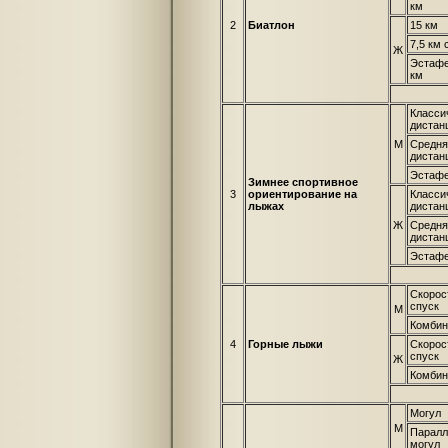
км
2
Биатлон
15 км
7,5 км 
Ж
Эстафе
км
Класси
дистан
М
Средня
дистан
Эстаф
Зимнее спортивное
3
ориентирование на
Класси
лыжах
дистан
Ж
Средня
дистан
Эстаф
Скорос
спуск
М
Комбин
4
Горные лыжи
Скорос
спуск
Ж
Комбин
Могул
М
Паралл
могул