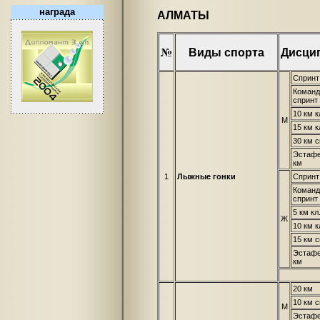
награда
АЛМАТЫ
№
Виды спорта
Дисци
Спринт
Коман
спринт
10 км к
М
15 км к
30 км с
Эстафе
км
1
Лыжные гонки
Спринт
Коман
спринт
5 км кл
Ж
10 км к
15 км с
Эстафе
км
20 км
10 км 
М
Эстафе