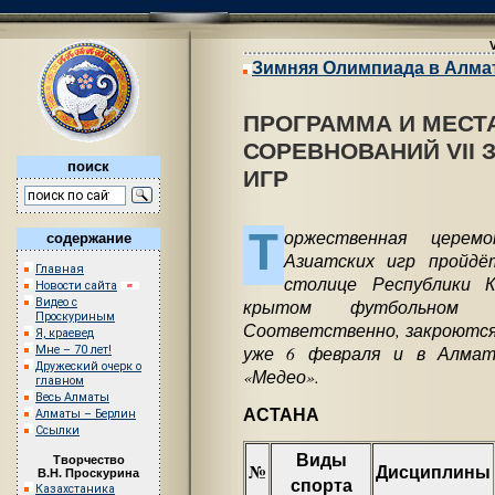
Зимняя Олимпиада в Алма
ПРОГРАММА И МЕСТ
СОРЕВНОВАНИЙ VII 
поиск
ИГР
Т
оржественная церем
содержание
Азиатских игр пройдё
Главная
столице Республики 
Новости сайта
крытом футбольном ст
Видео с
Проскуриным
Соответственно, закроются 
Я, краевед
уже 6 февраля и в Алмат
Мне – 70 лет!
Дружеский очерк о
«Медео».
главном
Весь Алматы
АСТАНА
Алматы – Берлин
Ссылки
Виды
Творчество
№
Дисциплины
В.Н. Проскурина
спорта
Казахстаника