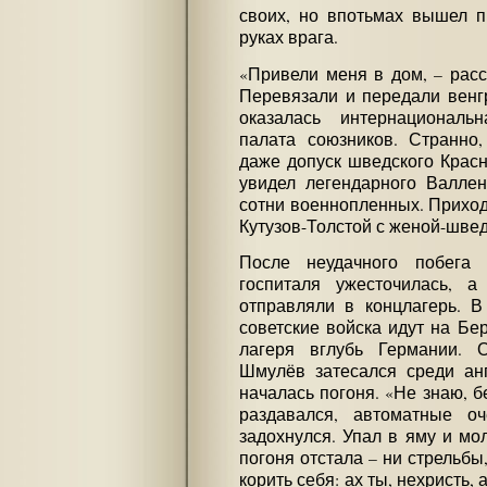
своих, но впотьмах вышел п
руках врага.
«Привели меня в дом, – расс
Перевязали и передали венг
оказалась интернациональна
палата союзников. Странно
даже допуск шведского Красно
увидел легендарного Валлен
сотни военнопленных. Прихо
Кутузов-Толстой с женой-шве
После неудачного побега 
госпиталя ужесточилась, 
отправляли в концлагерь. В
советские войска идут на Бе
лагеря вглубь Германии.
Шмулёв затесался среди ан
началась погоня. «Не знаю, б
раздавался, автоматные о
задохнулся. Упал в яму и мо
погоня отстала – ни стрельбы,
корить себя: ах ты, нехристь,