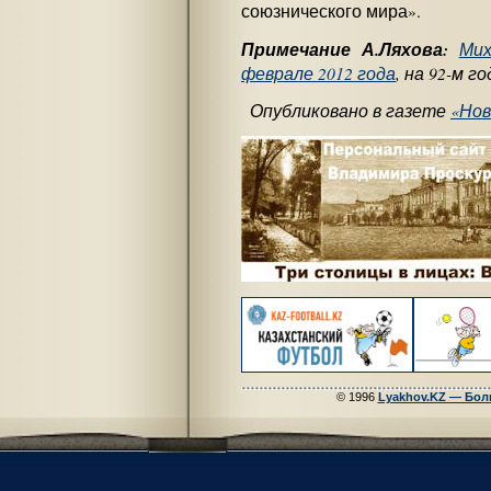
союзнического мира».
Примечание А.Ляхова:
Мих
феврале 2012 года
, на 92-м г
Опубликовано в газете
«Нов
© 1996
Lyakhov.KZ — Бол