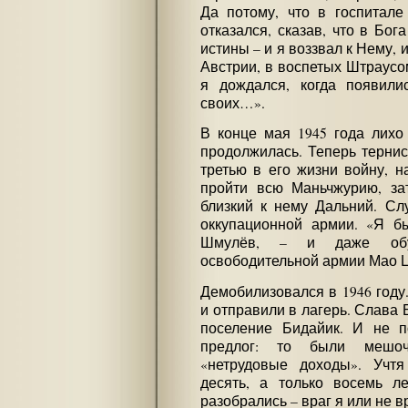
Да потому, что в госпитал
отказался, сказав, что в Бог
истины – и я воззвал к Нему, 
Австрии, в воспетых Штраусом
я дождался, когда появил
своих…».
В конце мая 1945 года лихо
продолжилась. Теперь тернис
третью в его жизни войну, 
пройти всю Маньчжурию, зат
близкий к нему Дальний. Сл
оккупационной армии. «Я б
Шмулёв, – и даже обу
освободительной армии Мао Ц
Демобилизовался в 1946 году
и отправили в лагерь. Слава Б
поселение Бидайик. И не п
предлог: то были мешоч
«нетрудовые доходы». Учтя
десять, а только восемь л
разобрались – враг я или не в