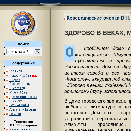
Краеведческие очерки В.Н
ЗДОРОВО В ВЕКАХ, 
поиск
О
необычном доме в А
коллекционере Шмулё
публикациям в пресс
содержание
Располагается дом на фру
Главная
центром города и его пре
Новости сайта
«Компоте», аккурат под ста
Видео с
«Здорово в веках, любезный 
Проскуриным
Я, краевед
атинскому другу исполнилось
Мне – 70 лет!
Дружеский очерк о
В доме городского звонаря, п
главном
Весь Алматы
любовь к литературе и иск
Алматы – Берлин
необычно. Дом его – царс
Ссылки
устраивались персональные
Творчество
Алма-Аты, проводились
В.Н. Проскурина
музыкальные вечера, очищ
Казахстаника