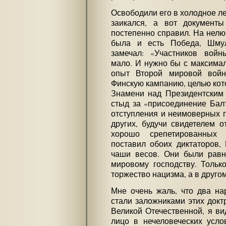
Освободили его в холодное ле
заикался, а вот документ
постепенно справил. На нелю
была и есть Победа, Шму
замечал: «Участников войн
мало. И нужно бы с максимал
опыт Второй мировой войн
Финскую кампанию, целью кот
Знамени над Президентским 
стыд за «присоединение Бал
отступления и неимоверных п
других, будучи свидетелем 
хорошо срепетированных 
поставил обоих диктаторов,
чаши весов. Они были равн
мировому господству. Тольк
торжество нацизма, а в друго
Мне очень жаль, что два на
стали заложниками этих доктр
Великой Отечественной, я ви
лицо в нечеловеческих усло