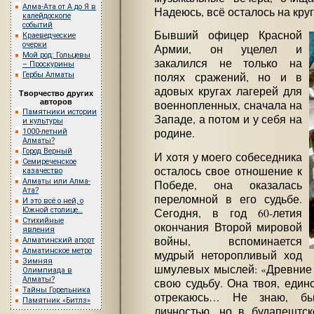
Алма-Ата от А до Я в
Надеюсь, всё осталось на круг
калейдоскопе
событий
Бывший офицер Красной
Краеведческие
очерки
Армии, он уцелел и
Мой род: Гольцевы
закалился не только на
– Проскурины
Гербы Алматы
полях сражений, но и в
адовых кругах лагерей для
Творчество других
авторов
военнопленных, сначала на
Памятники истории
Западе, а потом и у себя на
и культуры
родине.
1000-летний
Алматы?
Город Верный
И хотя у моего собеседника
Семиреченское
осталось свое отношение к
казачество
Алматы или Алма-
Победе, она оказалась
Ата?
переломной в его судьбе.
И это всё о ней, о
Южной столице…
Сегодня, в год 60-летия
Стихийные
окончания Второй мировой
явления
войны, вспоминается
Алматинский апорт
Алматинское метро
мудрый неторопливый ход
Зимняя
шмулевых мыслей: «Древние г
Олимпиада в
Алматы?
свою судьбу. Она твоя, един
Тайны Горельника
отрекаюсь… Не знаю, бы
Памятник «Битлз»
личностью, но в будапештск