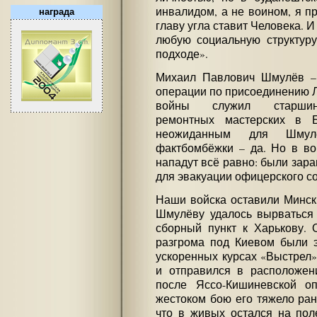
инвалидом, а не воином, я пр
награда
главу угла ставит Человека. И
любую социальную структуру
подходе».
Михаил Павлович Шмулёв – 
операции по присоединению Л
войны служил старшино
ремонтных мастерских в Б
неожиданным для Шму
фактбомбёжки – да. Но в во
нападут всё равно: были зара
для эвакуации офицерского со
Наши войска оставили Минск
Шмулёву удалось вырваться 
сборный пункт к Харькову. 
разгрома под Киевом были э
ускоренных курсах «Выстрел»
и отправился в расположени
после Яссо-Кишиневской о
жестоком бою его тяжело ран
что в живых остался на пол