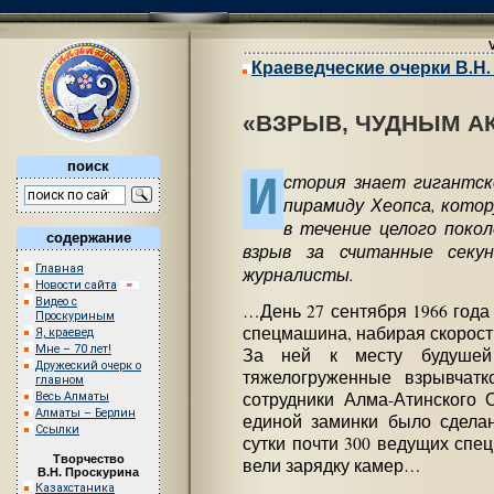
Краеведческие очерки В.Н
«ВЗРЫВ, ЧУДНЫМ А
поиск
И
стория знает гигантск
пирамиду Хеопса, котор
в течение целого покол
содержание
взрыв за считанные секу
Главная
журналисты.
Новости сайта
Видео с
…День 27 сентября 1966 года 
Проскуриным
спецмашина, набирая скорость
Я, краевед
Мне – 70 лет!
За ней к месту будушей 
Дружеский очерк о
тяжелогруженные взрывчат
главном
сотрудники Алма-Атинского 
Весь Алматы
Алматы – Берлин
единой заминки было сдела
Ссылки
сутки почти 300 ведущих спе
Творчество
вели зарядку камер…
В.Н. Проскурина
Казахстаника