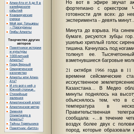
Но вот в эфире звучат ак
Алма-Ата от А до Я в
калейдоскопе
фортепиано с оркестром Ч
событий
готовности для всех: до не
Краеведческие
очерки
эксперимента – девять минут
Мой род: Гольцевы
– Проскурины
Минута до взрыва. На синем
Гербы Алматы
бумаге, рисуются зубцы гор
Творчество других
ушелью хриплый голос сирены
авторов
тишина. Качнулась под ногами
Памятники истории
и культуры
толкнул ее. Тысячетонн
1000-летний
взметнувшиеся багровые молн
Алматы?
Город Верный
Семиреченское
21 октября 1966 года в 11
казачество
времени сейсмические ста
Алматы или Алма-
исскуственное землетрясени
Ата?
И это всё о ней, о
Казахстана… В Медео обл
Южной столице…
минуты поднялось на высот
Стихийные
явления
объяснялось тем, что в 
Алматинский апорт
температура в неск
Алматинское метро
Правительственная теле
Зимняя
Олимпиада в
сообщала: «…в течение чет
Алматы?
воздух более двух с полов
Тайны Горельника
Памятник «Битлз»
пород, которые образовали 