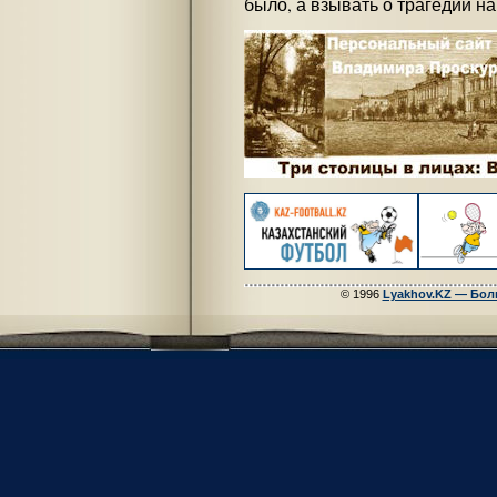
было, а взывать о трагедии н
© 1996
Lyakhov.KZ — Бол