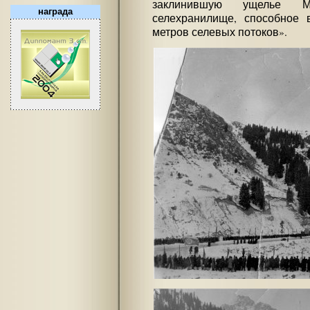
заклинившую ущелье М
награда
селехранилище, способное 
метров селевых потоков».