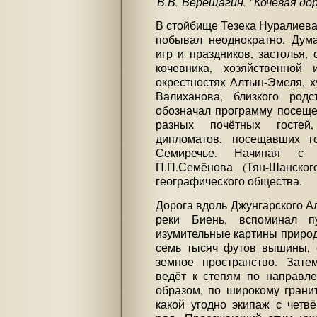
В.В. Верещагин. "Кочевая доро
В стойбище Тезека Нуралиев
побывал неоднократно. Дума
игр и праздников, застолья,
кочевника, хозяйственной
окрестностях Алтын-Эмеля, х
Валиханова, близкого родс
обозначал программу посещен
разных почётных гостей,
дипломатов, посещавших г
Семиречье. Начиная с 
П.П.Семёнова (Тян-Шанског
географического общества.
Дорога вдоль Джунгарского А
реки Биень, вспоминал пу
изумительные картины природ
семь тысяч футов вышины, с
земное пространство. Зате
ведёт к степям по направле
образом, по широкому грани
какой угодно экипаж с четв