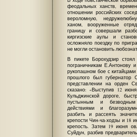
феодальных ханств, времен
отношении российских сосе
вероломную, недружелюбн
ханом, вооруженные отря
границу и совершали разб
киргизские аулы и станов
осложняло поездку по пригр
не могли остановить любозна
В пикете Борохудзир стоял
пограничникам Е.Антонову и
рукопашном бое с китайцами 
прошлого был губернатор С
представлении на орден Св
сказано: «Выступив 12 июня
Кульджинской дороге, быс
пустынным и безводным 
действиями и благоразум
разбить и рассеять значит
крепости Чин-ча-ходзы и 18 и
крепость. Затем 19 июня ов
Суйдун, разбив предваритель