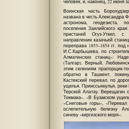
человек, и, наконец, 22 июня з
Воинская часть Борохудзир
названа в честь Александра Ф
астронома, геодезиста, 
поселения Заилийского края.
пристаней Огуз-Уткел, с
направлении казачьей станиц
переправа 1853–1854 гг. под
И.С.Карбышева, по строител
Алматинских станиц»: Наде
(Талгар), Верный, Любовинск
этим селениям прапорщик-то
обратно в Ташкент, покин
Кастекский перевал, по доро
ущелья, Прииссыккулья, реки
Терскей Алатау. Верещагин 
Токмака», «В Буамском ущель
«Снеговые горы», «Перевал 
ослепительную белизну Ал
синеву «киргизского моря».