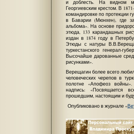
и доблесть. На видном м
Георгиевским крестом. В 1871–
командировке по протекции г
в Баварии (Мюнхен), где за
альбома». На основе придоро
этюда, 133 карандашных рис
издан в 1874 году в Петербу
Этюды с натуры В.В.Вереща
туркестанского генерал-губ
Высочайше дарованные средст
рисунками».
Верещагин более всего любил
человеческих черепов в турк
полотне «Апофеоз войны».
надпись: «Посвящается в
прошедшим, настоящим и буд
Опубликовано в журнале «
Ве