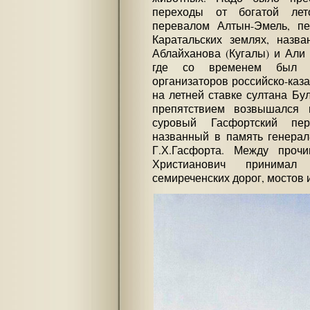
переходы от богатой лет
перевалом Алтын-Эмель, пе
Каратальских землях, назв
Аблайханова (Кугалы) и Али
где со временем был по
организаторов российско-каза
на летней ставке султана Бу
препятствием возвышался 
суровый Гасфортский пе
названный в память генерал
Г.Х.Гасфорта. Между прочи
Христианович принимал
семиреченских дорог, мостов 