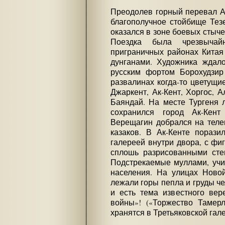
Преодолев горный перевал А
благополучное стойбище Тез
оказался в зоне боевых стыче
Поездка была чрезвыча
приграничных районах Китая
дунганами. Художника ждал
русским фортом Борохудзир
развалинах когда-то цветущие
Джаркент, Ак-Кент, Хоргос, А
Баяндай. На месте Тургеня 
сохранился город Ак-Кент
Верещагин добрался на теле
казаков. В Ак-Кенте порази
галереей внутри двора, с ф
сплошь разрисованными сте
Подстрекаемые муллами, учи
населения. На улицах Ново
лежали горы пепла и груды че
и есть тема известного вер
войны»! («Торжество Тамерл
хранятся в Третьяковской гале