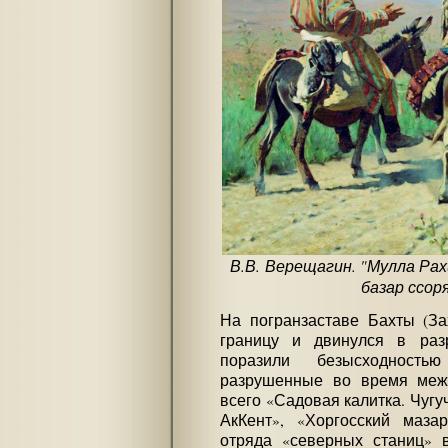
В.В. Верещагин. "Мулла Рах
базар ссоря
На погранзаставе Бахты (За
границу и двинулся в раз
поразили безысходностью
разрушенные во время меж
всего «Садовая калитка. Чугу
АкКент», «Хоргосский маза
отряда «северных станиц» 