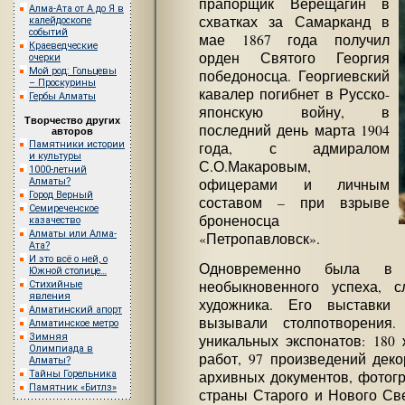
прапорщик Верещагин в
Алма-Ата от А до Я в
схватках за Самарканд в
калейдоскопе
событий
мае 1867 года получил
Краеведческие
орден Святого Георгия
очерки
Мой род: Гольцевы
победоносца. Георгиевский
– Проскурины
кавалер погибнет в Русско-
Гербы Алматы
японскую войну, в
Творчество других
последний день марта 1904
авторов
Памятники истории
года, с адмиралом
и культуры
С.О.Макаровым,
1000-летний
Алматы?
офицерами и личным
Город Верный
составом – при взрыве
Семиреченское
броненосца
казачество
Алматы или Алма-
«Петропавловск».
Ата?
И это всё о ней, о
Одновременно была в 
Южной столице…
необыкновенного успеха, с
Стихийные
явления
художника. Его выставки
Алматинский апорт
вызывали столпотворения
Алматинское метро
Зимняя
уникальных экспонатов: 180
Олимпиада в
работ, 97 произведений деко
Алматы?
Тайны Горельника
архивных документов, фотог
Памятник «Битлз»
страны Старого и Нового Све