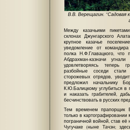
В.В. Верещагин. "Садовая к
Между казачьими пикетами
склонах Джунгарского Алата
крупное казачье поселен
уведомление от командира 
полка Н.Ф.Главацкого, что 
Абдрахман-казначи угнал
удовлетворяясь теперь г
разбойные соседи стали 
сторожевых отрядов, уводит
предложил начальнику Бор
К.Ю.Балицкому углубиться в 
и наказать грабителей, даб
бесчинствовать в русских пре
Тем временем прапорщик В
только в картографировании м
пограничной войной, став её
Чугучаке (ныне Тачэн; здес