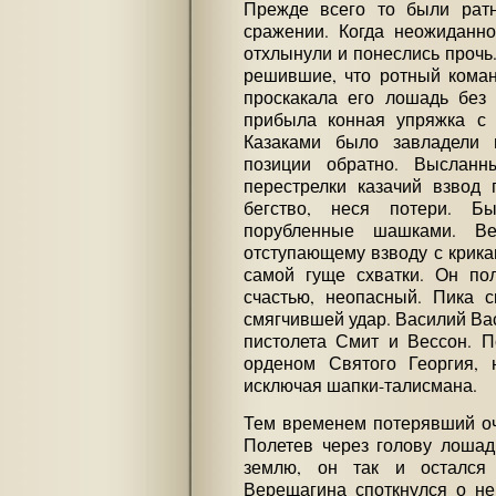
Прежде всего то были ратн
сражении. Когда неожиданн
отхлынули и понеслись прочь
решившие, что ротный коман
проскакала его лошадь без 
прибыла конная упряжка с 
Казаками было завладели в
позиции обратно. Высланн
перестрелки казачий взвод 
бегство, неся потери. 
порубленные шашками. Ве
отступающему взводу с крикам
самой гуще схватки. Он пол
счастью, неопасный. Пика с
смягчившей удар. Василий Вас
пистолета Смит и Вессон. 
орденом Святого Георгия, 
исключая шапки-талисмана.
Тем временем потерявший оч
Полетев через голову лошад
землю, он так и остался 
Верещагина споткнулся о нег