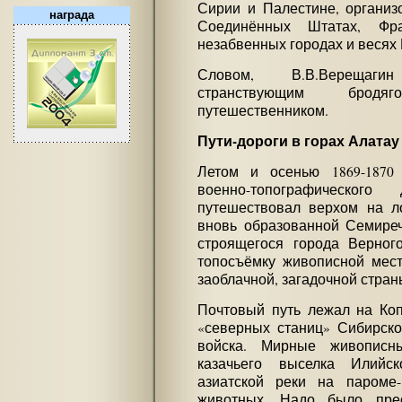
Сирии и Палестине, организ
награда
Соединённых Штатах, Фр
незабвенных городах и весях 
Словом, В.В.Верещаг
странствующим брод
путешественником.
Пути-дороги в горах Алатау
Летом и осенью 1869-1870
военно-топографическог
путешествовал верхом на л
вновь образованной Семиреч
строящегося города Верног
топосъёмку живописной мест
заоблачной, загадочной стран
Почтовый путь лежал на Коп
«северных станиц» Сибирско
войска. Мирные живописн
казачьего выселка Илийс
азиатской реки на пароме-
животных. Надо было пре