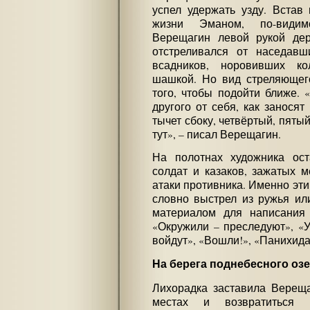
успел удержать узду. Встав
жизни Эманом, по-видим
Верещагин левой рукой де
отстреливался от наседавш
всадников, норовивших ко
шашкой. Но вид стреляющег
того, чтобы подойти ближе. 
другого от себя, как заносят
тычет сбоку, четвёртый, пятый
тут», – писал Верещагин.
На полотнах художника ост
солдат и казаков, зажатых 
атаки противника. Именно эт
словно выстрел из ружья ил
материалом для написания 
«Окружили – преследуют», «У
войдут», «Вошли!», «Панихида
На берега поднебесного оз
Лихорадка заставила Вереща
местах и возвратиться 