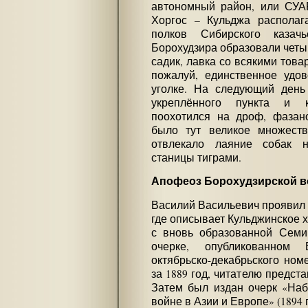
автономный район, или СУАР
Хоргос – Кульджа располага
полков Сибирского казач
Борохудзира образовали четы
садик, лавка со всякими това
пожалуй, единственное удо
уголке. На следующий день 
укреплённого пункта и к
поохотился на дроф, фазано
было тут великое множеств
отвлекало лаяние собак 
станицы тиграми.
Апофеоз Борохудзирской 
Василий Васильевич проявил 
где описывает Кульджинское х
с вновь образованной Семи
очерке, опубликованном
октябрьско-декабрьского ном
за 1889 год, читателю предст
Затем был издан очерк «Наб
войне в Азии и Европе» (1894 г