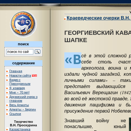
Краеведческие очерки В.Н
ГЕОРГИЕВСКИЙ КАВ
ШАПКЕ
поиск
«В
сё в этой сложной 
себе столь счаст
содержание
археолога, воина и 
Главная
издали чудной загадкой, к
Новости сайта
личными силами» – таки
Видео с
Проскуриным
предстаёт выдающийся х
Я, краевед
Васильевич Верещагин (1842
Мне – 70 лет!
Дружеский очерк о
во всей её жестокой правде,
главном
движения пацифизма и б
Весь Алматы
присуждение первой Нобелев
Алматы – Берлин
Ссылки
Знавший войну не
Творчество
В.Н. Проскурина
понаслышке, юный
Казахстаника