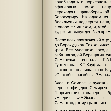
понаблюдать и порисовать 
офицерами полка напра
переходом правобережно
Борохудзиру. На одном из 
Васильевич подвергся напа
сговоре с ямщиком, и, чтобы
художник вынужден был прим
После всех злоключений отря
до Борохудзира. Так кончился
края. Все участники похода
себя наградой Верещагин счи
Семиречья генерала Г.А.
Туркестана К.П.Кауфмана.
спасшего товарища, фон Кау
«Спасибо, спасибо за Эмана».
Здесь в Семиречье художник
первых офицеров Семиреченск
Георгиевских кавалеров, б
империи Ф.А.Эмана и А
Самаркандскому сражению.
В ходе повстанческой борьбы