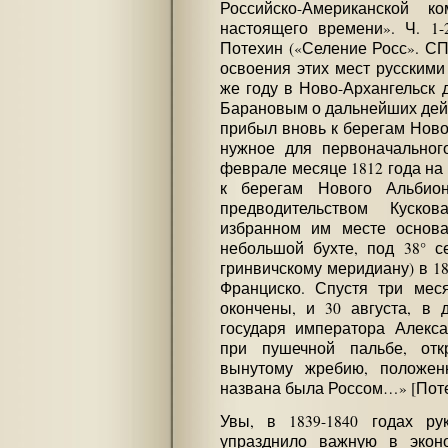
Российско-Американской 
настоящего времени». Ч. 1-
Потехин («Селение Росс». СП
освоения этих мест русскими
же году в Ново-Архангельск 
Барановым о дальнейших дейст
прибыл вновь к берегам Ново
нужное для первоначальног
феврале месяце 1812 года на
к берегам Нового Альбио
предводительством Куско
избранном им месте основа
небольшой бухте, под 38° се
гринвичскому меридиану) в 18
Франциско. Спустя три мес
окончены, и 30 августа, в 
государя императора Алекса
при пушечной пальбе, отк
вынутому жребию, положен
названа была Россом…» [Поте
Увы, в 1839-1840 годах ру
упразднило важную в экон