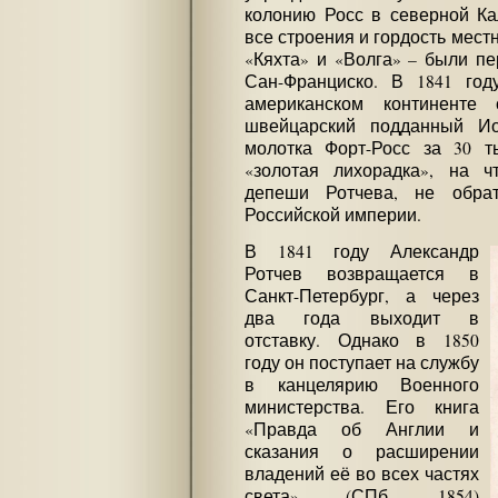
колонию Росс в северной Ка
все строения и гордость мест
«Кяхта» и «Волга» – были пе
Сан-Франциско. В 1841 год
американском континенте
швейцарский подданный Ио
молотка Форт-Росс за 30 т
«золотая лихорадка», на ч
депеши Ротчева, не обрат
Российской империи.
В 1841 году Александр
Ротчев возвращается в
Санкт-Петербург, а через
два года выходит в
отставку. Однако в 1850
году он поступает на службу
в канцелярию Военного
министерства. Его книга
«Правда об Англии и
сказания о расширении
владений её во всех частях
света» (СПб, 1854)