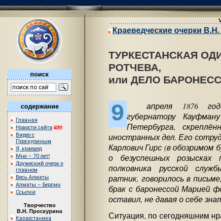
Краеведческие очерки В.Н
ТУРКЕСТАНСКАЯ ОД
РОТЧЕВА,
поиск
или ДЕЛО БАРОНЕС
9
апреля 1876 года 
содержание
губернатору Кауфман
Главная
Петербурга, скреплё
Новости сайта
иностранных дел. Его сотру
Видео с
Проскуриным
Карлович Гирс (в обозримом 
Я, краевед
о безуспешных розысках 
Мне – 70 лет!
Дружеский очерк о
полковника русской служ
главном
ратник, говорилось в письме,
Весь Алматы
Алматы – Берлин
брак с баронессой Марией ф
Ссылки
оставил, не давая о себе зн
Творчество
В.Н. Проскурина
Ситуация, по сегодняшним нр
Казахстаника