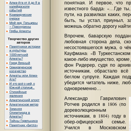
понятная. И первое, что пр
Алма-Ата от А до Я в
калейдоскопе
известного барда: «…Где ты,
событий
пути, на развилках каких, пе
Краеведческие
очерки
быть, ты устал, приуныл, з
Мой род: Гольцевы
можешь обратно дорогу найти
– Проскурины
Гербы Алматы
Впрочем, баварскую поддан
Творчество других
любовная сторона дела, ск
авторов
несостоявшегося мужа, о чё
Памятники истории
и культуры
Кауфмана: «В Туркестанском
1000-летний
какое-либо имущество, кроме
Алматы?
Город Верный
фон Ридерер, судя по архи
Семиреченское
источникам, обрастало вс
казачество
Алматы или Алма-
беглом супруге. Каждая под
Ата?
убедится читатель ниже, люб
И это всё о ней, о
одновременно…
Южной столице…
Стихийные
явления
Александр Гаврилович
Алматинский апорт
Ротчев родился в 1806 (по
Алматинское метро
дореволюционным
Зимняя
Олимпиада в
источникам, в 1804) году в
Алматы?
обер-офицерской семье.
Тайны Горельника
Памятник «Битлз»
Учился в Московском