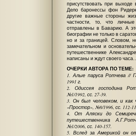
присутствовать при выходе 
Дело баронессы фон Ридере
другие важные стороны жиз
частности, то, что личны
отправлены в Баварию. А это
биографии не только в сарато
но и за границей. Словом, 
замечательном и основатель
путешественнике Александр
написаны и ждут своего часа
ОЧЕРКИ АВТОРА ПО ТЕМЕ:
1. Алые паруса Ротчева // 
1991 г.
2. Одиссея господина Рот
№1/1992, сс. 27-39.
3. Он был человеком, и как 
«Простор», №8/1996, сс. 112-11
4. От Аляски до Семиреч
путешественника А.Г.Рот
№1/2006, сс. 140-157.
5. Вслед за Америкой он о