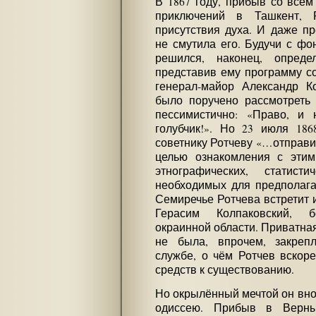
В 1867 году, прибыв со всем
приключений в Ташкент, 
присутствия духа. И даже п
не смутила его. Будучи с ф
решился, наконец, опреде
представив ему программу со
генерал-майор Александр Ко
было поручено рассмотреть 
пессимистично: «Право, и 
голубчик!». Но 23 июля 18
советнику Ротчеву «…отправи
целью ознакомления с этим
этнографических, статист
необходимых для предполагае
Семиречье Ротчева встретит 
Герасим Колпаковский, б
окраинной области. Приватна
не была, впрочем, закреп
службе, о чём Ротчев вскоре
средств к существованию.
Но окрылённый мечтой он вно
одиссею. Прибыв в Верны