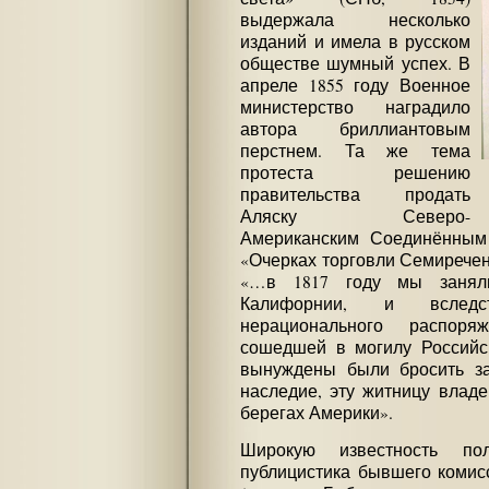
выдержала несколько
изданий и имела в русском
обществе шумный успех. В
апреле 1855 году Военное
министерство наградило
автора бриллиантовым
перстнем. Та же тема
протеста решению
правительства продать
Аляску Северо-
Американским Соединённым
«Очерках торговли Семиреченс
«…в 1817 году мы занял
Калифорнии, и вследс
нерационального распоря
сошедшей в могилу Российс
вынуждены были бросить за
наследие, эту житницу влад
берегах Америки».
Широкую известность по
публицистика бывшего комис