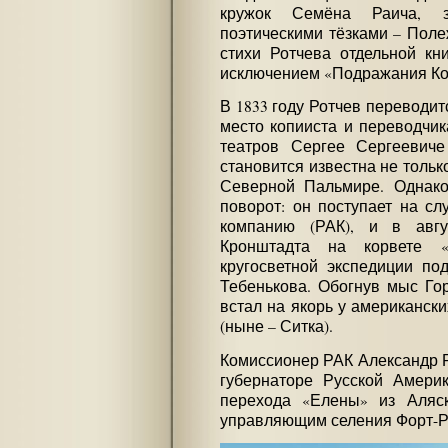
кружок Семёна Раича, 
поэтическими тёзками – Пол
стихи Ротчева отдельной кни
исключением «Подражания Кора
В 1833 году Ротчев переводит
место копииста и переводчик
театров Сергее Сергеевиче
становится известна не тольк
Северной Пальмире. Однако 
поворот: он поступает на сл
компанию (РАК), и в авгу
Кронштадта на корвете 
кругосветной экспедиции по
Тебенькова. Обогнув мыс Гор
встал на якорь у американски
(ныне – Ситка).
Комиссионер РАК Александр Р
губернаторе Русской Амери
перехода «Елены» из Аляс
управляющим селения Форт-Р