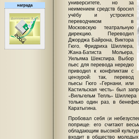
университете, но за
награда
неимением средств бросил
учёбу и устроился
переводчиком в
Московскую театральную
дирекцию. Переводил
Джорджа Байрона, Виктора
Гюго, Фридриха Шиллера,
Жана-Батиста Мольера,
Уильяма Шекспира. Выбор
пьес для перевода нередко
приводил к конфликтам с
цензурой: так, перевод
пьесы Гюго «Гернани, или
Кастильская честь» был запр
«Вильгельм Телль» Шиллера 
только один раз, в бенефи
Каратыгина.
Пробовал себя (и небезуспе
поприще: его считают весь
обладающим высокой культуро
входит в общество молодых 