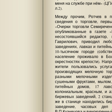
меня на службе при нём» (ЦГИА,
л.2).
Между прочим, Ротчев в п
сведения о торговле, перв
«Очерки торговли Семиреченс
опубликованные в газете 
несостоявшийся редактор,
Гаврилович, приводил люб
заведениях, лавках и питейн
10-тысячном городе (собст
население проживало в Бо
окрестностях крепости). Нап
жители пользовались услуг
производящих мелочную тор
разными мелочными издел
сушеными фруктами, мылом, 
питейных домов, 17 лаво
колониальным, красным, и а
биржевых заведений, 2 станц
же в станице находились би
заведение, часовых дел 
В.П.Кузнецова и винокуренный