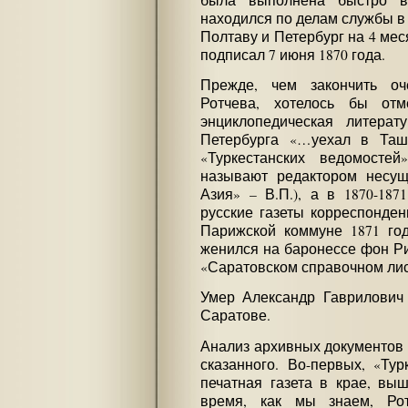
находился по делам службы в 
Полтаву и Петербург на 4 ме
подписал 7 июня 1870 года.
Прежде, чем закончить оч
Ротчева, хотелось бы отм
энциклопедическая литерат
Петербурга «…уехал в Таш
«Туркестанских ведомосте
называют редактором несущ
Азия» – В.П.), а в 1870-18
русские газеты корреспонден
Парижской коммуне 1871 год
женился на баронессе фон Рид
«Саратовском справочном лис
Умер Александр Гаврилович 
Саратове.
Анализ архивных документов 
сказанного. Во-первых, «Тур
печатная газета в крае, выш
время, как мы знаем, Ро