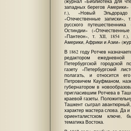
(журнал «Библиотека для чтен
западных берегов Америки» 
г.), «Новый Эльдорад
«Отечественные записки», т
русского путешественника
Остиндии» («Отечественные 
«Пантеон», т. XII, 1854 г.
Америки, Африки и Азии» (журн
В 1862 году Ротчев назначае
редактором ежедневной 
Петербургской городской п
газету «Петербургский лис
полагать, и относится ег
Петровичем Кауфманом, назн
губернатором в новообразов
пригласившим Ротчева в Ташк
краевой газеты. Положительну
Ташкент сыграл авантюрный,
характер мастера слова. Да и 
ориенталистском ключе, 
тематика Востока.