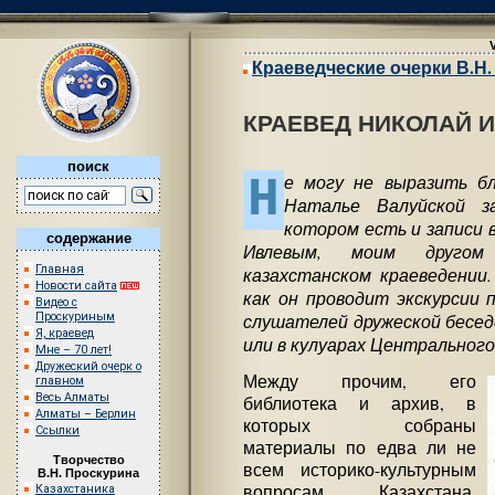
Краеведческие очерки В.Н
КРАЕВЕД НИКОЛАЙ 
поиск
Н
е могу не выразить б
Наталье Валуйской за
котором есть и записи 
содержание
Ивлевым, моим друго
Главная
казахстанском краеведении.
Новости сайта
как он проводит экскурсии 
Видео с
слушателей дружеской бесед
Проскуриным
Я, краевед
или в кулуарах Центральног
Мне – 70 лет!
Дружеский очерк о
Между прочим, его
главном
Весь Алматы
библиотека и архив, в
Алматы – Берлин
которых собраны
Ссылки
материалы по едва ли не
Творчество
всем историко-культурным
В.Н. Проскурина
вопросам Казахстана,
Казахстаника