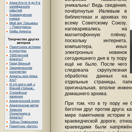
Алма-Ата от А до Я в
уникальны! Ведь сведения,
калейдоскопе
почёрпнутые Ивлевым в
событий
Краеведческие
библиотеках и архивах по
очерки
всему Советскому Союзу,
Мой род: Гольцевы
– Проскурины
наговаривались на
Гербы Алматы
магнитофонную плёнку,
Творчество других
поскольку интернета,
авторов
компьютера, иных
Памятники истории
и культуры
электронных новинок
1000-летний
сегодняшнего дня в ту пору
Алматы?
ещё не было. После чего
Город Верный
Семиреченское
следовала скрупулезная
казачество
обработка данных на
Алматы или Алма-
Ата?
отдельные страницы, па
И это всё о ней, о
оригинальная, вполне инжен
Южной столице…
домашнего архива.
Стихийные
явления
Алматинский апорт
При том, что в ту пору не 
Алматинское метро
беготни друг против друга: 
Зимняя
Олимпиада в
мире памятников истории и
Алматы?
краеведческой дороге, отн
Тайны Горельника
краеведами были напряжён
Памятник «Битлз»