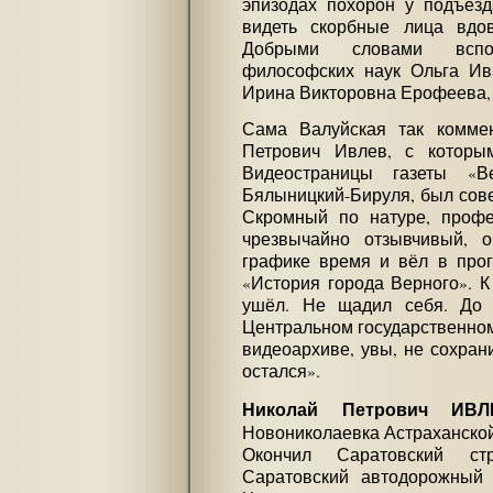
эпизодах похорон у подъез
видеть скорбные лица вдов
Добрыми словами вспо
философских наук Ольга Ив
Ирина Викторовна Ерофеева, а
Сама Валуйская так коммен
Петрович Ивлев, с которы
Видеостраницы газеты «В
Бялыницкий-Бируля, был сов
Скромный по натуре, профе
чрезвычайно отзывчивый, 
графике время и вёл в прог
«История города Верного». 
ушёл. Не щадил себя. До 
Центральном государственном
видеоархиве, увы, не сохран
остался».
Николай Петрович ИВЛ
Новониколаевка Астраханской 
Окончил Саратовский стр
Саратовский автодорожный и