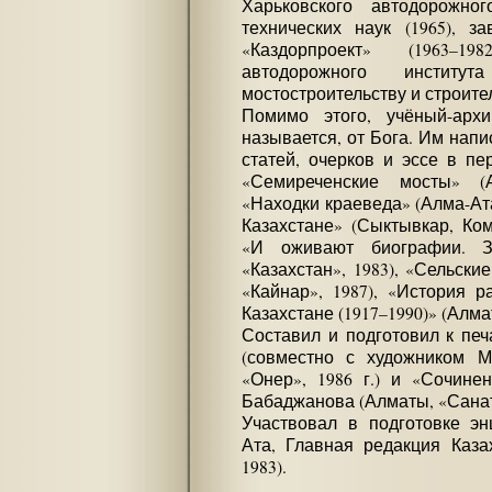
Харьковского автодорожног
технических наук (1965), 
«Каздорпроект» (1963–19
автодорожного институ
мостостроительству и строите
Помимо этого, учёный-архи
называется, от Бога. Им нап
статей, очерков и эссе в пе
«Семиреченские мосты» (Ал
«Находки краеведа» (Алма-Ата,
Казахстане» (Сыктывкар, Ком
«И оживают биографии. За
«Казахстан», 1983), «Сельски
«Кайнар», 1987), «История р
Казахстане (1917–1990)» (Алма
Составил и подготовил к печ
(совместно с художником М
«Онер», 1986 г.) и «Сочин
Бабаджанова (Алматы, «Санат»,
Участвовал в подготовке эн
Ата, Главная редакция Каза
1983).