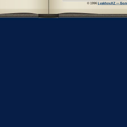
© 1996
Lyakhov.KZ — Бол