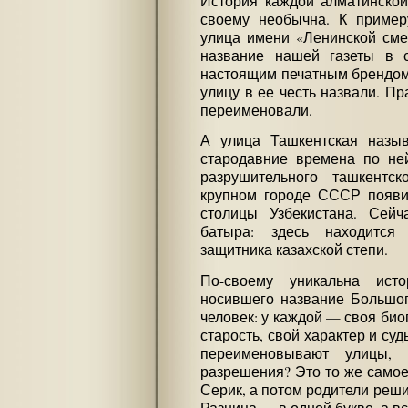
История каждой алматинской
своему необычна. К пример
улица имени «Ленинской сме
название нашей газеты в с
настоящим печатным брендом.
улицу в ее честь назвали. Пр
переименовали.
А улица Ташкентская назыв
стародавние времена по не
разрушительного ташкентс
крупном городе СССР появил
столицы Узбекистана. Сей
батыра: здесь находится 
защитника казахской степи.
По-своему уникальна ист
носившего название Большог
человек: у каждой — своя биог
старость, свой характер и суд
переименовывают улицы,
разрешения? Это то же самое,
Серик, а потом родители реши
Разница — в одной букве, а в