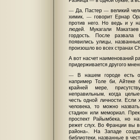
— Да, Пастер — великий чел
химик, — говорит Ернар Ор
против него. Но ведь и у н
людей. Мукагали Макатае
гордость. После развала
появились улицы, названные
произошло во всех странах С
А вот насчет наименований р
придерживается другого мнен
— В нашем городе есть оч
например Толе би, Айтеке б
крайней мере, присутст
неправильным, когда целы
честь одной личности. Если 
человека, то можно назвать
стадион или мемориал. Прекр
проспект Райымбека, но на
режет слух. Во Франции вы в
района». На Западе созда
библиотеки, названные в чес