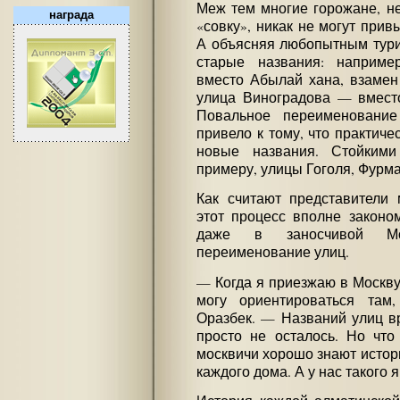
Меж тем многие горожане, н
награда
«совку», никак не могут прив
А объясняя любопытным тури
старые названия: например
вместо Абылай хана, взамен
улица Виноградова — вместо
Повальное переименование
привело к тому, что практич
новые названия. Стойкими
примеру, улицы Гоголя, Фурм
Как считают представители 
этот процесс вполне законо
даже в заносчивой Мо
переименование улиц.
— Когда я приезжаю в Москву,
могу ориентироваться там
Оразбек. — Названий улиц в
просто не осталось. Но что 
москвичи хорошо знают истори
каждого дома. А у нас такого 