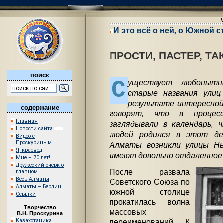
И это всё о ней, о Южной 
ПРОСТИ, ПАСТЕР, Т
поиск
С
уществует любопытн
старые названия улиц
результате интересной 
содержание
говорят, что в процес
Главная
заглядывали в календарь, 
Новости сайта
людей родился в этот ден
Видео с
Алматы возникли улицы Нь
Проскуриным
Я, краевед
имеют довольно отдаленное
Мне – 70 лет!
Дружеский очерк о
После развала
главном
Весь Алматы
Советского Союза по
Алматы – Берлин
южной столице
Ссылки
прокатилась волна
Творчество
массовых
В.Н. Проскурина
переименований. К
Казахстаника