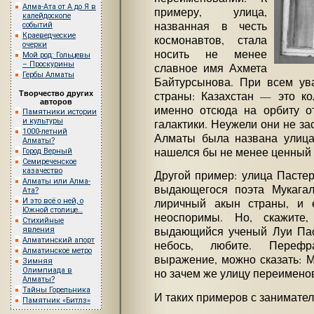
Алма-Ата от А до Я в
примеру, улица,
калейдоскопе
названная в честь
событий
Краеведческие
космонавтов, стала
очерки
носить не менее
Мой род: Гольцевы
– Проскурины
славное имя Ахмета
Гербы Алматы
Байтурсынова. При всем ув
Творчество других
страны: Казахстан — это ко
авторов
именно отсюда на орбиту о
Памятники истории
и культуры
галактики. Неужели они не зас
1000-летний
Алматы была названа улица
Алматы?
нашелся бы не менее ценный 
Город Верный
Семиреченское
казачество
Другой пример: улица Пасте
Алматы или Алма-
выдающегося поэта Мукага
Ата?
И это всё о ней, о
лиричный акын страны, и е
Южной столице…
неоспоримы. Но, скажите
Стихийные
выдающийся ученый Луи Пас
явления
Алматинский апорт
небось, любите. Перефр
Алматинское метро
выражение, можно сказать: Ма
Зимняя
Олимпиада в
но зачем же улицу переимено
Алматы?
Тайны Горельника
И таких примеров с занимате
Памятник «Битлз»