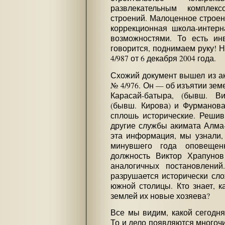
развлекательным компле
строений. Малоценное строен
коррекционная школа-интерн
возможностями. То есть инв
говорится, поднимаем руку! 
4/987 от 6 декабря 2004 года.
Схожий документ вышел из ак
№ 4/976. Он — об изъятии зем
Карасай-батыра, (бывш. Ви
(бывш. Кирова) и Фурманова
сплошь исторические. Решив
другие службы акимата Алма-
эта информация, мы узнали, 
минувшего года оповеще
должность Виктор Храпунов
аналогичных постановлений
разрушается исторически сл
южной столицы. Кто знает, к
землей их новые хозяева?
Все мы видим, какой сегодня
То и дело появляются многоч