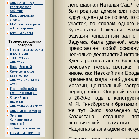
Алма-Ата от А до Я в
легендарная Наталья Сац? Теа
калейдоскопе
был родным домом для неск
событий
Краеведческие
вдруг однажды он почему-то сг
очерки
участок, по словам одного 
Мой род: Гольцевы
– Проскурины
Курмангазы Еркегали Рах
Гербы Алматы
будущий концертный зал с 
Задумка была удачной, если
Творчество других
авторов
представляет собой основн
Памятники истории
несколько десятилетий истор
и культуры
1000-летний
Здесь располагается бульва
Алматы?
вечерами гуляла светская п
Город Верный
Семиреченское
иначе, как Невский или Брод
казачество
временам, когда хлеб давали
Алматы или Алма-
Ата?
магазин, центральный гастр
И это всё о ней, о
период войны Оперный театр
Южной столице…
в 20-30-е годы в конструкт
Стихийные
явления
М. Я. Гинзбургом и братьями
Алматинский апорт
же тут было возведено з
Алматинское метро
Казахстана, отданное п
Зимняя
Олимпиада в
исторический памятник
Алматы?
Национальная академия искус
Тайны Горельника
Памятник «Битлз»