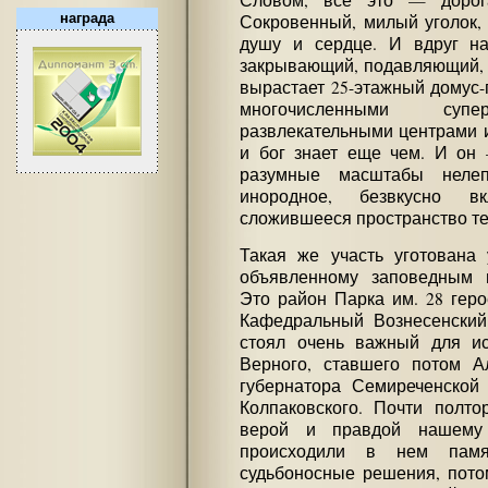
Словом, все это — дорог
награда
Сокровенный, милый уголок,
душу и сердце. И вдруг на 
закрывающий, подавляющий, с
вырастает 25-этажный домус-
многочисленными суп
развлекательными центрами и
и бог знает еще чем. И он
разумные масштабы неле
инородное, безвкусно в
сложившееся пространство те
Такая же участь уготована
объявленному заповедным и
Это район Парка им. 28 геро
Кафедральный Вознесенский
стоял очень важный для ис
Верного, ставшего потом А
губернатора Семиреченской
Колпаковского. Почти полто
верой и правдой нашему
происходили в нем памя
судьбоносные решения, пото