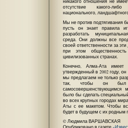
никакого отношения не имеет
отсутствие какого-либо 
национального, ландшафтного 
Мы не против подтягивания би
пусть он знает правила и
разработать муниципальна
среда. Они должны все прод
своей ответственности за эти
при этом общественност
цивилизованных странах.
Конечно, Алма-Ата имеет
утвержденный в 2002 году, он
мы предлагаем не только разр
так, чтобы он был 
самосовершенствующимся 
было бы сделать специальный,
во всех крупных городах мира
Аты с ее макетом. Чтобы вс
будет в будущем с их родным 
© Людмила ВАРШАВСКАЯ
Опубликовано в газете
«Извес