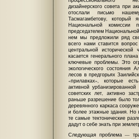
профессионального нез
дизайнерского совета при а
отослали письмо наше
Тасмагамбетову, который я
Национальной комиссии 
председателем Национальной
нем мы предложили ряд св
всего нами ставится вопро
центральной исторической ч
касается генерального плана
ключевые проблемы. Это ог
экологического состояния А
лесов в предгорьях Заилийск
«прилавках», которые ест
активной урбанизированной 
советских лет, активно зас
раньше разрешение было тол
деревянного каркаса сооруже
и более этажные здания. Но 
те самые тектонические разл
дадут о себе знать при землет
Следующая проблема — тра