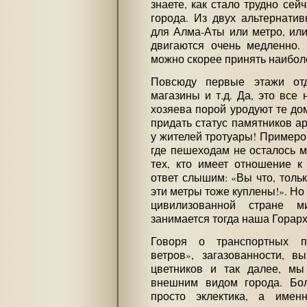
знаете, как стало трудно сей
города. Из двух альтернати
для Алма-Аты или метро, или
двигаются очень медленно.
можно скорее принять наибол
Повсюду первые этажи отд
магазины и т.д. Да, это все
хозяева порой уродуют те до
придать статус памятников ар
у жителей тротуары! Примеро
где пешеходам не осталось м
тех, кто имеет отношение к
ответ слышим: «Вы что, тольк
эти метры тоже куплены!». Но 
цивилизованной стране м
занимается тогда наша Горарх
Говоря о транспортных п
ветров», загазованности, в
цветников и так далее, м
внешним видом города. Бо
просто эклектика, а имен