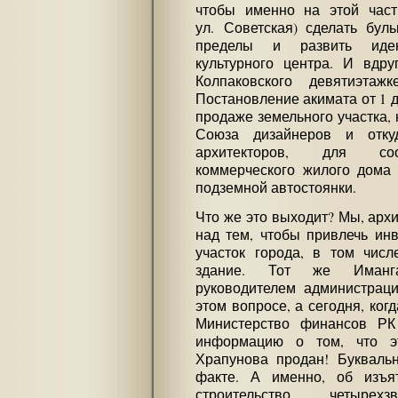
чтобы именно на этой час
ул. Советская) сделать бул
пределы и развить идею 
культурного центра. И вдр
Колпаковского девятиэта
Постановление акимата от 1 де
продаже земельного участка, 
Союза дизайнеров и отку
архитекторов, для соо
коммерческого жилого дома
подземной автостоянки.
Что же это выходит? Мы, арх
над тем, чтобы привлечь инв
участок города, в том чис
здание. Тот же Иманга
руководителем администраци
этом вопросе, а сегодня, ког
Министерство финансов РК
информацию о том, что э
Храпунова продан! Букваль
факте. А именно, об изъя
строительство четыре