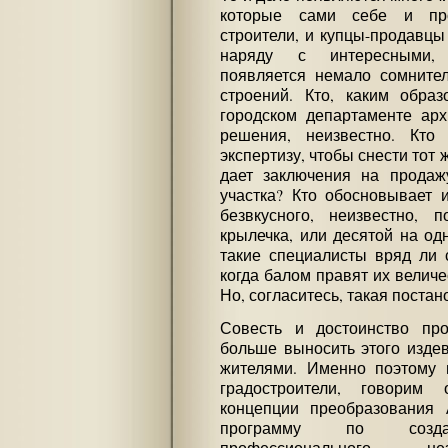
которые сами себе и про
строители, и купцы-продавцы 
наряду с интересными, 
появляется немало сомните
строений. Кто, каким обра
городском департаменте арх
решения, неизвестно. Кто
экспертизу, чтобы снести тот 
дает заключения на продаж
участка? Кто обосновывает 
безвкусного, неизвестно, 
крылечка, или десятой на од
такие специалисты вряд ли 
когда балом правят их величе
Но, согласитесь, такая поста
Совесть и достоинство пр
больше выносить этого издев
жителями. Именно поэтому 
градостроители, говорим 
концепции преобразования
программу по создан