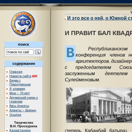
И это все о ней, о Южной 
И ПРАВИТ БАЛ КВАД
поиск
В
Республиканском пр
конференция членов н
архитекторов, дизайнер
содержание
с председателем Союза
Главная
заслуженным деятеле
Новости сайта
Сулейменовым.
Видео с
Проскуриным
Я, краевед
Мне – 70 лет!
Дружеский очерк о
главном
Весь Алматы
Алматы – Берлин
Ссылки
Творчество
В.Н. Проскурина
(теперь Кабанбай батыра),
Казахстаника