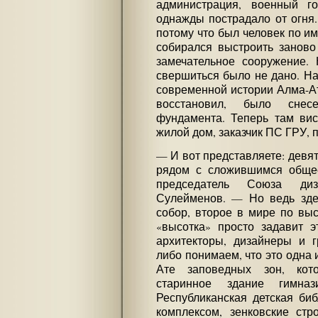
администрация, военный г
однажды пострадало от огня. 
потому что был человек по и
собирался выстроить заново
замечательное сооружение. 
свершиться было не дано. На
современной истории Алма-Ат
восстановил, было сне
фундамента. Теперь там вис
жилой дом, заказчик ПС ГРУ, по
— И вот представляете: девя
рядом с сложившимся обще
председатель Союза диз
Сулейменов. — Но ведь зде
собор, второе в мире по вы
«высотка» просто задавит э
архитекторы, дизайнеры и г
либо понимаем, что это одна 
Ате заповедных зон, кот
старинное здание гимназ
Республиканская детская би
комплексом, зенковские ст