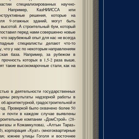
стии специализированных научно-
ций. Например, КазНИИССА или
онструктивные решения, которые на
ля 9-этажных зданий, могут быть
высотой. А строительный бум, который
 поставил перед нами совершенно новые
 что зарубежный опыт для нас не всегда
падные специалисты делают что-то
у, что у нас по некоторым направлениям
еская база. Например, за рубежом в
 прочность которых в 1,5-2 раза выше,
дят такие высокомарочные стали, как на
остью в деятельности государственных
щены результаты надзорной работы в
об архитектурной, градостроительной и
год. Проверкой было охвачено более 50
— и почти в каждом случае выявлены
троительные компании «ДомСтрой» (28-
ангазы и Кожамкулова), «Алтын Тараз»
), корпорация «Куат» (многоквартирные
ая; южнее улицы Гоголя и восточнее