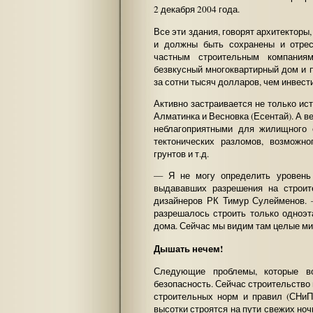
2 декабря 2004 года.
Все эти здания, говорят архитекторы
и должны быть сохранены и отре
частным строительным компания
безвкусный многоквартирный дом и 
за сотни тысяч долларов, чем инвест
Активно застраивается не только ис
Алматинка и Весновка (Есентай). А в
неблагоприятными для жилищного 
тектонических разломов, возможно
грунтов и т.д.
— Я не могу определить уровень 
выдававших разрешения на строит
дизайнеров РК Тимур Сулейменов.
разрешалось строить только одноэт
дома. Сейчас мы видим там целые ми
Дышать нечем!
Следующие проблемы, которые во
безопасность. Сейчас строительство
строительных норм и правил (СНиП
высотки строятся на пути свежих но