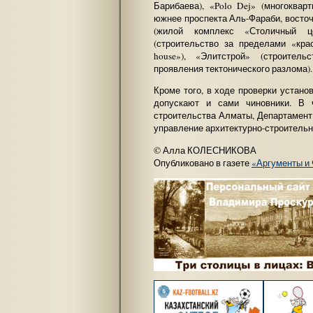
Барибаева), «Polo Dej» (многоква
южнее проспекта Аль-Фараби, восточ
(жилой комплекс «Столичный ц
(строительство за пределами «кр
house»), «Элитстрой» (строител
проявления тектонического разлома).
Кроме того, в ходе проверки устано
допускают и сами чиновники. В 
строительства Алматы, Департамент
управление архитектурно-строительн
© Алла КОЛЕСНИКОВА
Опубликовано в газете
«Аргументы и 