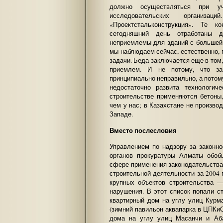
должно осуществляться при уча
исследовательских организа
«Проектстальконструкция». Те к
сегодняшний день отработаны д
неприемлемы для зданий с большей 
мы наблюдаем сейчас, естественно,
задачи. Беда заключается еще в том,
приемлем. И не потому, что за
принципиально неправильно, а потом
недостаточно развита технологич
строительстве применяются бетоны,
чем у нас; в Казахстане не произво
Западе.
Вместо послесловия
Управлением по надзору за законн
органов прокуратуры Алматы обоб
сфере применения законодательства 
строительной деятельности за 2004 
крупных объектов строительства 
нарушения. В этот список попали с
квартирный дом на углу улиц Курм
(зимний павильон аквапарка в ЦПКиО
дома на углу улиц Масанчи и Аб