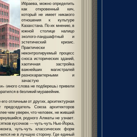
Ибраева, можно определить
как откровенный кич,
который не имеет никакого
отношения к культуре
Казахстана. По их мнению, в
южной столице налицо
эколого-ландшафтный и
эстетический кризис.
Практически
неконтролируемый процесс
сноса исторических зданий,
хаотичная застройка
важнейших магистралей
разнохарактерными и
зачастую
» (иного слова не подберешь) привели
вратился в безликий муравейник.
 его отличным от других, архитектурная
т председатель Союза архитекторов
ее чем уверен, что человек, не живший
ернувшийся, родного Алматы не узнает.
сятков кусочков — чуть-чуть Нью-Йорка,
онконга, чуть-чуть классических форм
енился не в лучшую сторону. Где единый