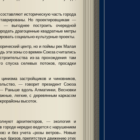
, составляют историческую часть города
ставрированы. Но проектировщикам —
м — выгоднее построить очередной
продать драгоценные квадратные метры
ировать социально-культурные проекты.
торический центр, но и поймы рек Малая
едь эти зоны со времен Союза считались
строительства из-за прохождения там
го спуска селевых потоков, просадки
цинизма застройщиков и чиновников,
ельство, — говорит президент Союза
 — Раньше вдоль Алматинки, Весновки
ажные, легкие, с деревянным каркасом
крорайоны высоток.
лнуют архитекторов, — экология и
 в городе нередко ведется с нарушением
ов) и без учета «розы ветров». Новые
чных бризов, препятствуя движению этих