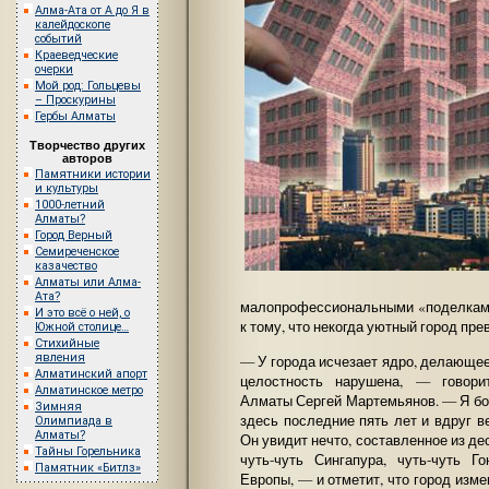
Алма-Ата от А до Я в
калейдоскопе
событий
Краеведческие
очерки
Мой род: Гольцевы
– Проскурины
Гербы Алматы
Творчество других
авторов
Памятники истории
и культуры
1000-летний
Алматы?
Город Верный
Семиреченское
казачество
Алматы или Алма-
Ата?
малопрофессиональными «поделками
И это всё о ней, о
к тому, что некогда уютный город пре
Южной столице…
Стихийные
явления
— У города исчезает ядро, делающее
Алматинский апорт
целостность нарушена, — говори
Алматинское метро
Алматы Сергей Мартемьянов. — Я бол
Зимняя
здесь последние пять лет и вдруг в
Олимпиада в
Алматы?
Он увидит нечто, составленное из де
Тайны Горельника
чуть-чуть Сингапура, чуть-чуть Г
Памятник «Битлз»
Европы, — и отметит, что город изм