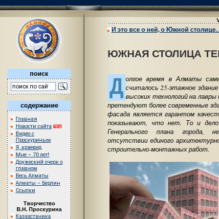
И это все о ней, о Южной столице
ЮЖНАЯ СТОЛИЦА ТЕ
поиск
Д
олгое время в Алматы сам
считалось 25-этажное здание
высоких технологий на лавр
претендуют более современные зда
содержание
фасада является гарантом качест
Главная
показывают, что нет. То и дело
Новости сайта
Генерального плана города, не
Видео с
отсутствии единого архитектурно
Проскуриным
Я, краевед
строительно-монтажных работ.
Мне – 70 лет!
Дружеский очерк о
главном
Весь Алматы
Алматы – Берлин
Ссылки
Творчество
В.Н. Проскурина
Казахстаника