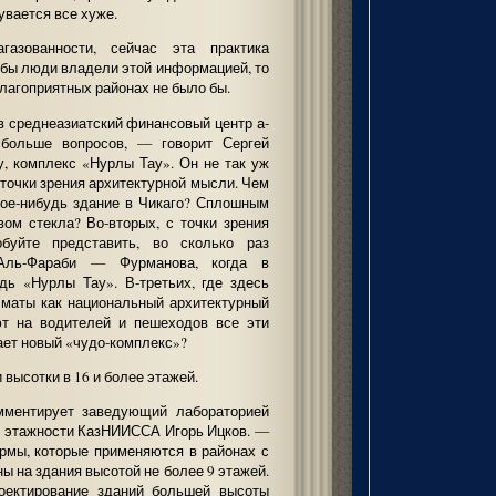
дувается все хуже.
агазованности, сейчас эта практика
и бы люди владели этой информацией, то
благоприятных районах не было бы.
 среднеазиатский финансовый центр а-
 больше вопросов, — говорит Сергей
, комплекс «Нурлы Тау». Он не так уж
с точки зрения архитектурной мысли. Чем
акое-нибудь здание в Чикаго? Сплошным
ом стекла? Во-вторых, с точки зрения
обуйте представить, во сколько раз
 Аль-Фараби — Фурманова, когда в
дь «Нурлы Тау». В-третьих, где здесь
маты как национальный архитектурный
уют на водителей и пешеходов все эти
ает новый «чудо-комплекс»?
высотки в 16 и более этажей.
мментирует заведующий лабораторией
й этажности КазНИИССА Игорь Ицков. —
ормы, которые применяются в районах с
ы на здания высотой не более 9 этажей.
оектирование зданий большей высоты