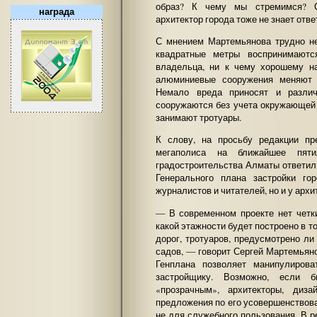
образ? К чему мы стремимся? Со
награда
архитектор города тоже не знает отве
С мнением Мартемьянова трудно не
квадратные метры воспринимаютс
владельца, ни к чему хорошему на
алюминиевые сооружения меняют 
Немало вреда приносят и различ
сооружаются без учета окружающей 
занимают тротуары.
К слову, на просьбу редакции п
мегаполиса на ближайшее пяти
градостроительства Алматы ответил 
Генерального плана застройки г
журналистов и читателей, но и у архи
— В современном проекте нет четки
какой этажности будет построено в т
дорог, тротуаров, предусмотрено ли
садов, — говорит Сергей Мартемьян
Генплана позволяет манипулиров
застройщику. Возможно, если 
«прозрачным», архитекторы, диз
предложения по его усовершенствова
не для служебного пользования. В 