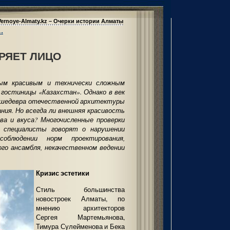
Vernoye-Almaty.kz – Очерки истории Алматы
…
РЯЕТ ЛИЦО
ым красивым и технически сложным
 гостиницы «Казахстан». Однако в век
ы шедевра отечественной архитектуры
ния. Но всегда ли внешняя красивость
ва и вкуса? Многочисленные проверки
 специалисты говорят о нарушении
соблюдении норм проектирования,
го ансамбля, некачественном ведении
Кризис эстетики
Стиль большинства
новостроек Алматы, по
мнению архитекторов
Сергея Мартемьянова,
Тимура Сулейменова и Бека