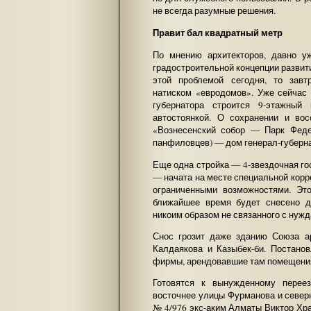
не всегда разумные решения.
Правит бал квадратный метр
По мнению архитекторов, давно у
градостроительной концепции развит
этой проблемой сегодня, то зав
натиском «евродомов». Уже сейчас 
губернатора строится 9-этажный
автостоянкой. О сохранении и вос
«Вознесенский собор — Парк Феде
панфиловцев) — дом генерал-губернат
Еще одна стройка — 4-звездочная г
— начата на месте специальной корр
ограниченными возможностями. Эт
ближайшее время будет снесено д
никоим образом не связанного с нуж
Снос грозит даже зданию Союза ар
Калдаякова и Казыбек-би. Постано
фирмы, арендовавшие там помещения
Готовятся к вынужденному перее
восточнее улицы Фурманова и север
№ 4/976 экс-аким Алматы Виктор Хра