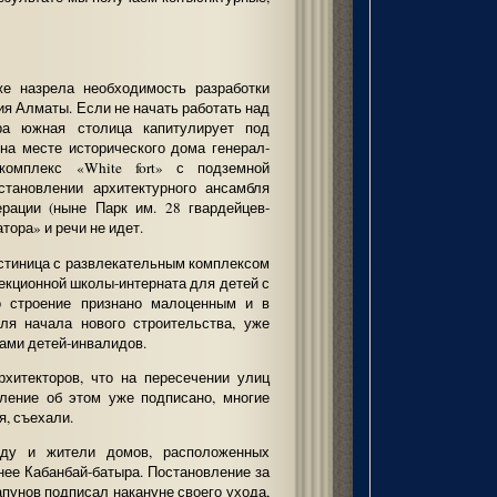
же назрела необходимость разработки
ия Алматы. Если не начать работать над
тра южная столица капитулирует под
на месте исторического дома генерал-
 комплекс «White fort» с подземной
становлении архитектурного ансамбля
рации (ныне Парк им. 28 гвардейцев-
ора» и речи не идет.
остиница с развлекательным комплексом
екционной школы-интерната для детей с
о строение признано малоценным и в
ля начала нового строительства, уже
дами детей-инвалидов.
хитекторов, что на пересечении улиц
вление об этом уже подписано, многие
, съехали.
зду и жители домов, расположенных
нее Кабанбай-батыра. Постановление за
пунов подписал накануне своего ухода,