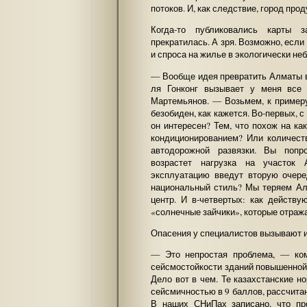
потоков. И, как следствие, город про
Когда-то публиковались карты з
прекратилась. А зря. Возможно, есл
и спроса на жилье в экологически не
— Вообще идея превратить Алматы в
ля Гонконг вызывает у меня все
Мартемьянов. — Возьмем, к примеру
безобиден, как кажется. Во-первых, 
он интересен? Тем, что похож на к
кондиционированием? Или количеств
автодорожной развязки. Вы попр
возрастет нагрузка на участок
эксплуатацию введут вторую очере
национальный стиль? Мы теряем Ал
центр. И в-четвертых: как действ
«солнечные зайчики», которые отраж
Опасения у специалистов вызывают и 
— Это непростая проблема, — ко
сейсмостойкости зданий повышенно
Дело вот в чем. Те казахстанские н
сейсмичностью в 9 баллов, рассчитан
В наших СНиПах записано, что пр