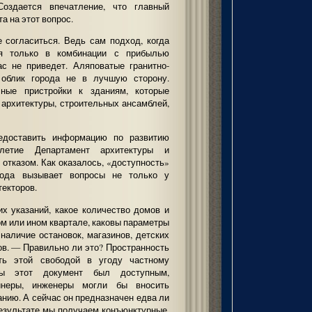
здается впечатление, что главный
та на этот вопрос.
 согласиться. Ведь сам подход, когда
я только в комбинации с прибылью
с не приведет. Аляповатые гранитно-
облик города не в лучшую сторону.
ные пристройки к зданиям, которые
архитектуры, строительных ансамблей,
редоставить информацию по развитию
летие Департамент архитектуры и
отказом. Как оказалось, «доступность»
орода вызывает вопросы не только у
текторов.
х указаний, какое количество домов и
ом или ином квартале, каковы параметры
 наличие остановок, магазинов, детских
ов. — Правильно ли это? Пространность
ать этой свободой в угоду частному
бы этот документ был доступным,
айнеры, инженеры могли бы вносить
нию. А сейчас он предназначен едва ли
результате мы получаем конъюнктурные,