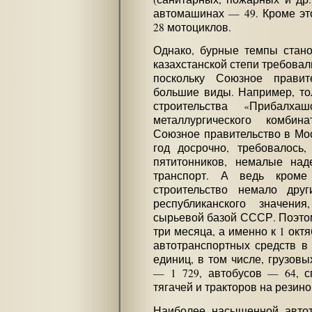
автомашинах — 49. Кроме это
28 мотоциклов.
Однако, бурные темпы стано
казахстанской степи требовал
поскольку Союзное правит
большие виды. Например, то
строительства «Прибалхаш
металлургического комбин
Союзное правительство в Мо
год досрочно, требовалось,
пятитонников, немалые над
транспорт. А ведь кроме
строительство немало дру
республиканского значени
сырьевой базой СССР. Поэтому
три месяца, а именно к 1 окт
автотранспортных средств в 
единиц, в том числе, грузов
— 1 729, автобусов — 64, 
тягачей и тракторов на резино
Наиболее насыщенной автот