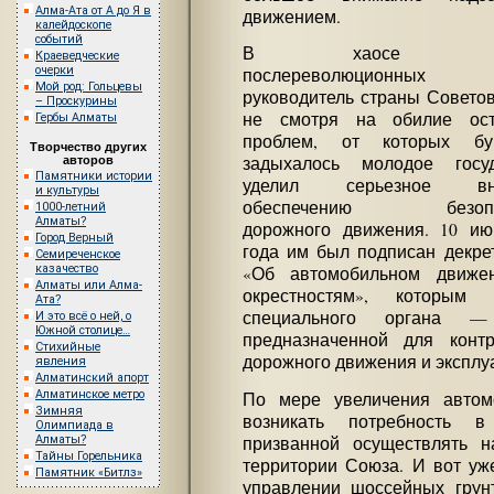
Алма-Ата от А до Я в
движением.
калейдоскопе
событий
В хаосе пер
Краеведческие
очерки
послереволюционны
Мой род: Гольцевы
руководитель страны Советов
– Проскурины
не смотря на обилие ост
Гербы Алматы
проблем, от которых бук
Творчество других
задыхалось молодое госуд
авторов
Памятники истории
уделил серьезное вн
и культуры
обеспечению безопас
1000-летний
Алматы?
дорожного движения. 10 ию
Город Верный
года им был подписан декре
Семиреченское
казачество
«Об автомобильном движе
Алматы или Алма-
окрестностям», которым 
Ата?
специального органа — 
И это всё о ней, о
Южной столице…
предназначенной для конт
Стихийные
дорожного движения и эксплу
явления
Алматинский апорт
Алматинское метро
По мере увеличения автом
Зимняя
возникать потребность 
Олимпиада в
призванной осуществлять 
Алматы?
Тайны Горельника
территории Союза. И вот уж
Памятник «Битлз»
управлении шоссейных грун