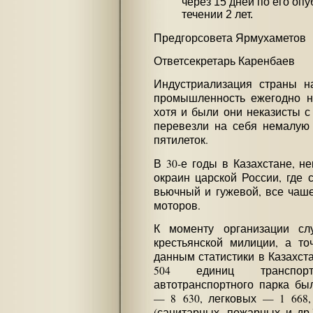
через 15 дней по его оп
течении 2 лет.
Предгорсовета Ярмухаметов
Ответсекретарь Каренбаев
Индустриализация страны н
промышленность ежегодно н
хотя и были они неказисты с
перевезли на себя немалую 
пятилеток.
В 30-е годы в Казахстане, н
окраин царской России, где
вьючный и гужевой, все чаш
моторов.
К моменту организации сл
крестьянской милиции, а то
данным статистики в Казахст
504 единиц транспорт
автотранспортного парка бы
— 8 630, легковых — 1 668,
(санитарных, пожарных и др.