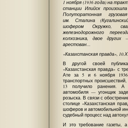
1 ноября (1936 года) на трак
станции Илийск произошла
Полуторатонная грузов
им. Сталина (Кугалински
шофером Окружко, св
железнодорожного перее
колхозника, двое других
арестован…
«Казахстанская правда», 10.Х
В другой своей публикац
«Казахстанская правда» с тре
Ате за 5 и 6 ноября 1936
транспортных происшествий, 
13 получило ранения. А
автомобиля — угонщик заде
розыска. В связи с обострени
столице «Казахстанская пра
шоферов и автомобильной инс
судебный процесс над автоху
И это требование газеты, а