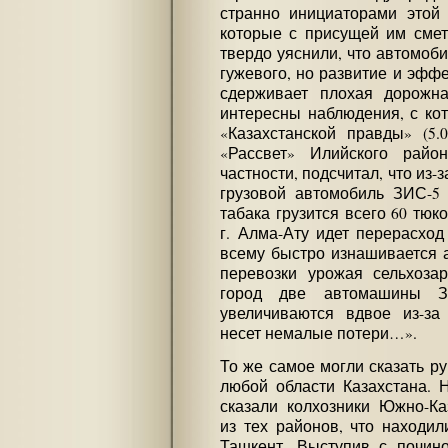
странно инициаторами этой 
которые с присущей им смет
твердо уяснили, что автомоб
гужевого, но развитие и эфф
сдерживает плохая дорожна
интересны наблюдения, с ко
«Казахстанской правды» (5.0
«Рассвет» Илийского райо
частности, подсчитал, что из-
грузовой автомобиль ЗИС-5
табака грузится всего 60 тюк
г. Алма-Ату идет перерасход
всему быстро изнашивается 
перевозки урожая сельхоза
город две автомашины З
увеличиваются вдвое из-за 
несет немалые потери…».
То же самое могли сказать р
любой области Казахстана. 
сказали колхозники Южно-Ка
из тех районов, что находи
Ташкент. Выступив с почино