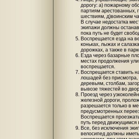
дорогу: а) пожарному обо
партиям арестованных, г
шествиям, д)воинским ча
В случае недостатка мес
экипажи должны останавл
пока путь не будет своб
Воспрещается езда на ве
коньках, лыжах и салазк
дорожках, а также в парк
Езда через базарные пл
местах продолжения улиц
воспрещается.
Воспрещается ставить н
лошадей без присмотра, 
деревьям, столбам, заго
вывозе тяжестей во двор
Проезд через узкоколей
железной дороги, пролож
разрешается только в м
предусмотренных переез
Воспрещается проезжать
путь перед движущимся 
Все, без исключения эк
велосипед должны иметь