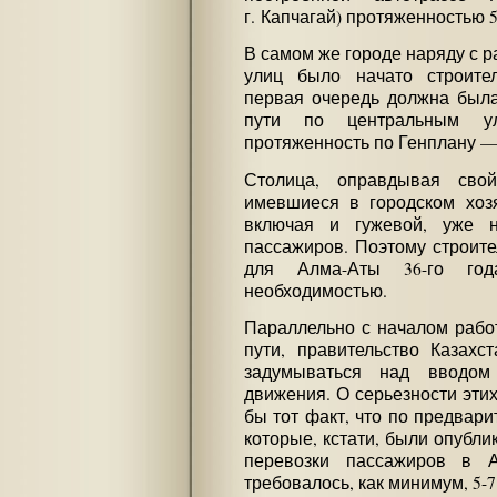
г. Капчагай) протяженностью 5
В самом же городе наряду с 
улиц было начато строите
первая очередь должна была
пути по центральным у
протяженность по Генплану — 
Столица, оправдывая сво
имевшиеся в городском хозя
включая и гужевой, уже н
пассажиров. Поэтому строите
для Алма-Аты 36-го го
необходимостью.
Параллельно с началом работ
пути, правительство Казахс
задумываться над вводом
движения. О серьезности эти
бы тот факт, что по предвар
которые, кстати, были опубли
перевозки пассажиров в А
требовалось, как минимум, 5