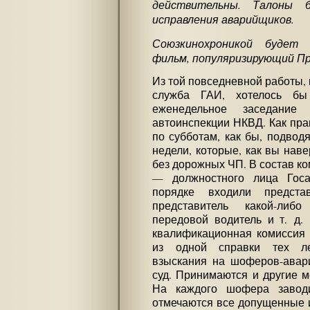
действительны. Талоны 
исправления аварийщиков.
Союзкинохроникой будет
фильм, популяризирующий Пр
Из той повседневной работы, 
служба ГАИ, хотелось бы
еженедельное заседание 
автоинспекции НКВД. Как пра
по субботам, как бы, подвод
недели, которые, как вы нав
без дорожных ЧП. В состав к
— должностного лица Госа
порядке входили предста
представитель какой-либо
передовой водитель и т. д.
квалификационная комиссия
из одной справки тех ле
взыскания на шоферов-авари
суд. Принимаются и другие 
На каждого шофера заводи
отмечаются все допущенные 