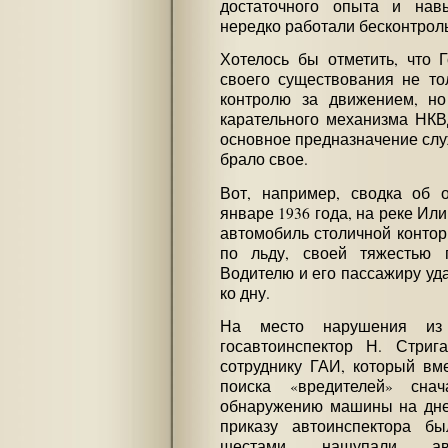
достаточного опыта и нав
нередко работали бесконтрол
Хотелось бы отметить, что 
своего существования не то
контролю за движением, н
карательного механизма НКВД
основное предназначение сл
брало свое.
Вот, например, сводка об
январе 1936 года, на реке Или
автомобиль столичной контор
по льду, своей тяжестью 
Водителю и его пассажиру уд
ко дну.
На место нарушения из
госавтоинспектор Н. Стриг
сотруднику ГАИ, который вм
поиска «вредителей» сна
обнаружению машины на дне 
приказу автоинспектора б
шестами нащупали ав