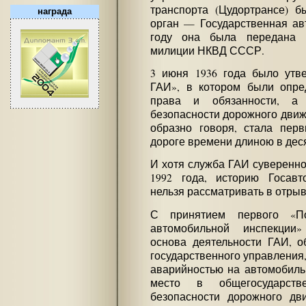
транспорта (Цудортрансе) 
награда
орган — Государственная ав
году она была передана в
милиции НКВД СССР.
3 июня 1936 года было утв
ГАИ», в котором были опре
права и обязанности, а 
безопасности дорожного движе
образно говоря, стала пер
дороге времени длиною в дес
И хотя служба ГАИ суверенно
1992 года, историю Госавт
нельзя рассматривать в отры
С принятием первого «По
автомобильной инспекции»
основа деятельности ГАИ, о
государственного управления
аварийностью на автомобиль
место в общегосударств
безопасности дорожного дв