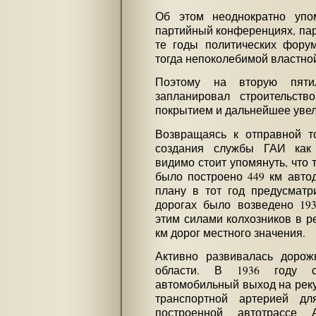
Об этом неоднократно упо
партийный конференциях, пар
те годы политических форум
тогда непоколебимой властной
Поэтому на вторую пятил
запланировал строительст
покрытием и дальнейшее увел
Возвращаясь к отправной т
создания службы ГАИ как 
видимо стоит упомянуть, что т
было построено 449 км авто
плану в тот год предусматри
дорогах было возведено 19
этим силами колхозников в р
км дорог местного значения.
Активно развивалась дорож
области. В 1936 году с
автомобильный выход на реку
транспортной артерией д
построенной автотрассе