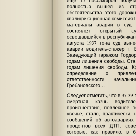
еще 15 пассажиров получи
полностью вышел из стр
обстоятельства этого дорожн
квалификационная комиссия 
материалы аварии в суд. 
состоялся открытый с
освещавшийся в республиканс
августа 1937 гона суд выне
аварии водитель-стажер г. 
Заведующий гаражом Гордор
годам лишения свободы. Ста
годам лишения свободы. Кр
определение о привлеч
ответственности началь
Гребановского…
Следует отметить, что в 37-3
смертная казнь водителе
происшествие, повлекшее г
увечье, стало, практически,
сообщений об автоавариях 
процентов всех ДТП, сове
которые, как правило, в 