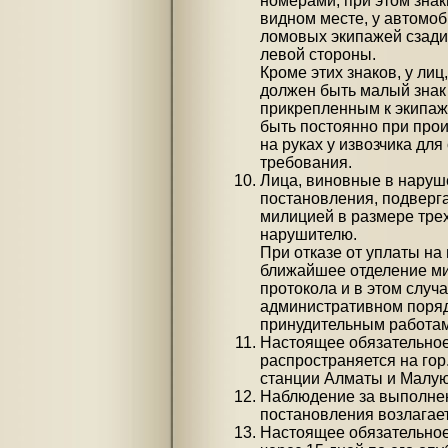
номерами, при этом зна
видном месте, у автомоб
ломовых экипажей сзади,
левой стороны.
Кроме этих знаков, у ли
должен быть малый знак
прикрепленным к экипаж
быть постоянно при про
на руках у извозчика для
требования.
Лица, виновные в наруш
постановления, подверг
милицией в размере тре
нарушителю.
При отказе от уплаты на
ближайшее отделение ми
протокола и в этом случ
административном поряд
принудительным работам
Настоящее обязательно
распространяется на гор
станции Алматы и Малую
Наблюдение за выполнен
постановления возлагае
Настоящее обязательное