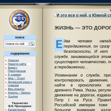
И это все о ней, о Южной 
ЖИЗНЬ — ЭТО ДОРО
поиск
Е
два человек овлад
передвижения, он сразу
безопасности, И нет 
содержание
службе, занимающейся этим
Главная
существует человечество, п
Новости сайта
в передвижении…
Видео с
Проскуриным
Упоминание о службе, при
Я, краевед
Мне – 70 лет!
контролировать движение
Дружеский очерк о
найти в хронологиях ист
главном
Весь Алматы
древнего Рима. Указы, регул
Алматы – Берлин
движение на дорогах, издава
Ссылки
Петр I на Руси. Правите
Творчество
Российской империи тоже 
В.Н. Проскурина
большое внимание надз
Казахстаника