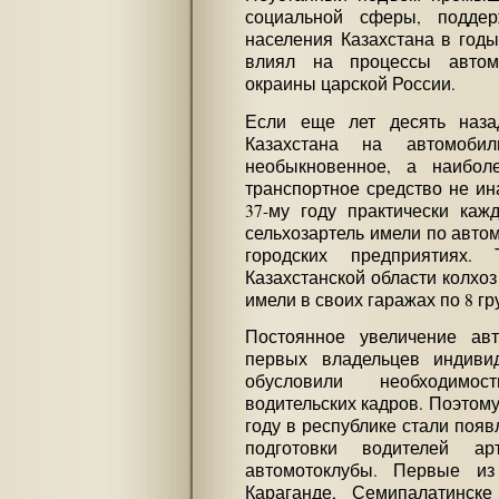
социальной сферы, поддер
населения Казахстана в годы
влиял на процессы автомо
окраины царской России.
Если еще лет десять наза
Казахстана на автомоби
необыкновенное, а наибол
транспортное средство не ина
37-му году практически каж
сельхозартель имели по автом
городских предприятиях.
Казахстанской области колхо
имели в своих гаражах по 8 гр
Постоянное увеличение авт
первых владельцев индивид
обусловили необходимос
водительских кадров. Поэтому 
году в республике стали поя
подготовки водителей 
автомотоклубы. Первые из
Караганде, Семипалатинск