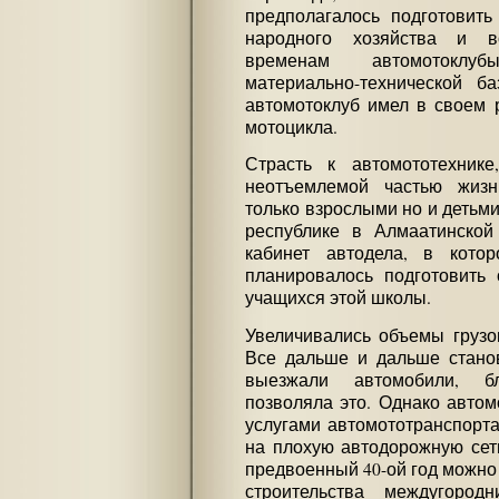
предполагалось подготовить
народного хозяйства и в
временам автомотоклу
материально-технической ба
автомотоклуб имел в своем 
мотоцикла.
Страсть к автомототехник
неотъемлемой частью жизн
только взрослыми но и детьми.
республике в Алмаатинско
кабинет автодела, в кото
планировалось подготовить 
учащихся этой школы.
Увеличивались объемы грузо
Все дальше и дальше станов
выезжали автомобили, бл
позволяла это. Однако автом
услугами автомототранспорта
на плохую автодорожную сет
предвоенный 40-ой год можно 
строительства междугород