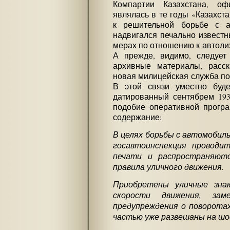
Компартии Казахстана, оф
являлась в те годы «Казахст
к решительной борьбе с а
надвигался печально известн
мерах по отношению к автоли
А прежде, видимо, следует 
архивные материалы, расск
новая милицейская служба по
В этой связи уместно буде
датированный сентябрем 1937
подобие оперативной програ
содержание:
В целях борьбы с автомобил
госавтоинспекция проводи
печати и распространяют
правила уличного движения.
Приобретены уличные знак
скорости движения, зам
предупреждения о поворотах,
частью уже развешаны на шо