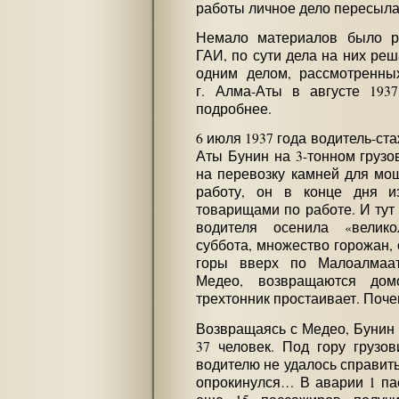
работы личное дело пересыла
Немало материалов было р
ГАИ, по сути дела на них реш
одним делом, рассмотренн
г. Алма-Аты в августе 1937
подробнее.
6 июля 1937 года водитель-ста
Аты Бунин на 3-тонном груз
на перевозку камней для мощ
работу, он в конце дня и
товарищами по работе. И тут
водителя осенила «велико
суббота, множество горожан, 
горы вверх по Малоалмаа
Медео, возвращаются дом
трехтонник простаивает. Поче
Возвращаясь с Медео, Бунин 
37 человек. Под гору грузо
водителю не удалось справит
опрокинулся… В аварии 1 пас