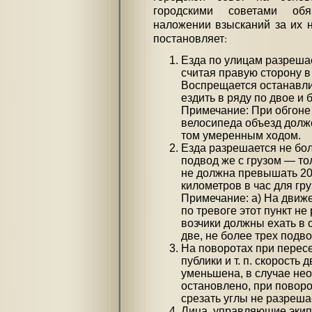
городскими советами обя
наложении взысканий за их н
постановляет:
Езда по улицам разрешае
считая правую сторону 
Воспрещается останавли
ездить в ряду по двое и 
Примечание: При обгоне
велосипеда объезд долже
том умеренным ходом.
Езда разрешается не бол
подвод же с грузом — то
не должна превышать 20
километров в час для гр
Примечание: а) На движ
по тревоге этот пункт н
возчики должны ехать в 
две, не более трех подво
На поворотах при пересе
публики и т. п. скорость
уменьшена, в случае не
остановлено, при поворо
срезать углы не разреша
Лица, управляющие экип