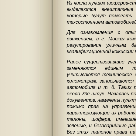
Из числа лучших шоферов-ст
выделяются внештатные 
которые будут помогать 
техсостоянием автомобилей 
Для ознакомления с опыт
движением, в г. Москву ко
регулирования уличным 
квалификационной комиссии 
Ранее существовавшие уч
заменяются единым т
учитываются техническое 
километраж, записываются 
автомобиля и т. д. Таких 
около 800 штук. Началась п
документов, намечены пункт
помимо прав на управлен
характеризующие их работу
талоны, шофера, имевши
зеленые, и безаварийные ра
Без этих талонов права на