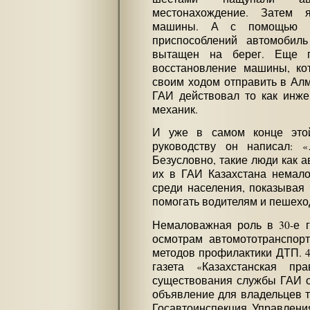
местонахождение. Затем 
машины. А с помощью л
приспособлений автомобил
вытащен на берег. Еще п
восстановление машины, ко
своим ходом отправить в Алм
ГАИ действовал то как инжен
механик.
И уже в самом конце это
руководству он написал: «
Безусловно, такие люди как а
их в ГАИ Казахстана немало
среди населения, показывая 
помогать водителям и пешехо
Немаловажная роль в 30-е г
осмотрам автомототранспорт
методов профилактики ДТП. 4
газета «Казахстанская п
существования службы ГАИ о
объявление для владельцев т
Госавтоинспекция Управлени