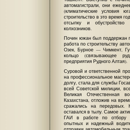
автомагистрали, они ежедне
(климатические условия юг
строительство в это время го
отсыпку и обустройство
колхозников.
Почин южан был поддержан п
работа по строительству авт
Озек, Бурное — Чимкент, Г
кольцо (связывающее руд
предприятия Рудного Алтая).
Суровой и ответственной про
на профессиональное мастерс
долгу, стала для службы Госа
всей Советской милиции, вс
Великая Отечественная в
Казахстана, отложив на врем
сражались на передовых. 
оставался в тылу. Самое акти
ГАИ в работе по отбору 
опытных и надежный водите
отправки автомобильным тра