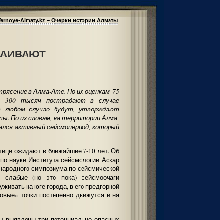
Vernoye-Almaty.kz – Очерки истории Алматы
КАИВАЮТ
ясение в Алма-Ате. По их оценкам, 75
и 300 тысяч пострадают в случае
в любом случае будут, утверждают
ты. По их словам, на территории Алма-
чался активный сейсмопериод, который
лице ожидают в ближайшие 7-10 лет. Об
 по науке Института сейсмологии Аскар
народного симпозиума по сейсмической
м слабые (но это пока) сейсмоочаги
живать на юге города, в его предгорной
аговые» точки постепенно движутся и на
ты выявлены три потенциально опасных