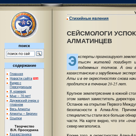
Стихийные явления
СЕЙСМОЛОГИ УСПО
АЛМАТИНЦЕВ
поиск
Э
ксперты прогнозируют землетр
тысяч жителей погибнут 
содержание
подземных толчков. А они 
казахстанские и зарубежные экспер
Главная
Аты и в ее окрестностях снова на
Новости сайта
продлится в течение 20-25 лет.
Видео с
Проскуриным
Я, краевед
Крупное землетрясение в южной сто
Мне – 70 лет!
этом заявил заместитель директора
Дружеский очерк о
Оспанов на открытии Первого Между
главном
безопасности в Алма-Ате. Приче
Весь Алматы
Алматы – Берлин
специалисты стали все больше обнару
Ссылки
части. На карте видно, что эти «оч
север мегаполиса.
Творчество
В.Н. Проскурина
Казахстаника
Кроме того, в окрестностях Алма-А