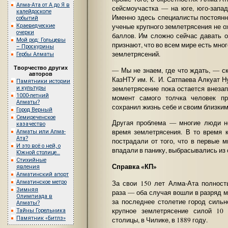
Алма-Ата от А до Я в
сейсмоучастка — на юге, юго-запад
калейдоскопе
Именно здесь специалисты постоянн
событий
ученые крупного землетрясения не о
Краеведческие
очерки
баллов. Им сложно сейчас давать о
Мой род: Гольцевы
признают, что во всем мире есть мн
– Проскурины
землетрясений.
Гербы Алматы
Творчество других
— Мы не знаем, где что ждать, — 
авторов
КазНТУ им. К. И. Сатпаева Алкуат 
Памятники истории
землетрясение пока остается внеза
и культуры
1000-летний
момент самого толчка человек п
Алматы?
сохранил жизнь себе и своим близким
Город Верный
Семиреченское
Другая проблема — многие люди не
казачество
время землетрясения. В то время 
Алматы или Алма-
Ата?
пострадали от того, что в первые 
И это всё о ней, о
впадали в панику, выбрасывались из 
Южной столице…
Стихийные
Справка «КП»
явления
Алматинский апорт
За свои 150 лет Алма-Ата полнос
Алматинское метро
Зимняя
раза — оба случая вошли в разряд 
Олимпиада в
за последнее столетие город сильн
Алматы?
крупное землетрясение силой 10
Тайны Горельника
Памятник «Битлз»
столицы, в Чилике, в 1889 году.