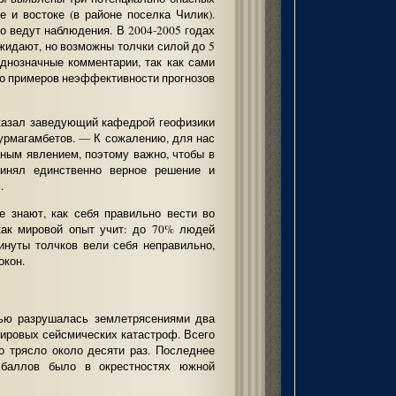
е и востоке (в районе поселка Чилик).
о ведут наблюдения. В 2004-2005 годах
жидают, но возможны толчки силой до 5
днозначные комментарии, так как сами
ого примеров неэффективности прогнозов
сказал заведующий кафедрой геофизики
Нурмагамбетов. — К сожалению, для нас
пным явлением, поэтому важно, чтобы в
ринял единственно верное решение и
.
 знают, как себя правильно вести во
как мировой опыт учит: до 70% людей
минуты толчков вели себя неправильно,
окон.
тью разрушалась землетрясениями два
мировых сейсмических катастроф. Всего
о трясло около десяти раз. Последнее
 баллов было в окрестностях южной