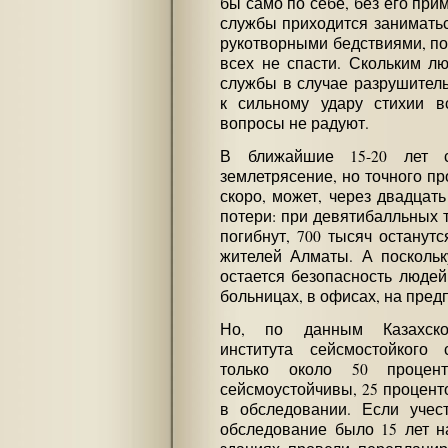
бы само по себе, без его прим
службы приходится занимать
рукотворными бедствиями, пом
всех не спасти. Скольким л
службы в случае разрушитель
к сильному удару стихии в
вопросы не радуют.
В ближайшие 15-20 лет с
землетрясение, но точного пр
скоро, может, через двадцат
потери: при девятибалльных т
погибнут, 700 тысяч останут
жителей Алматы. А посколь
остается безопасность людей 
больницах, в офисах, на пред
Но, по данным Казахского
института сейсмостойкого 
только около 50 процен
сейсмоустойчивы, 25 процент
в обследовании. Если учес
обследование было 15 лет н