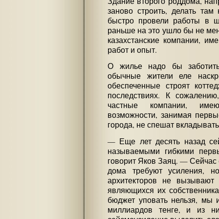
Здание второго роддома, напр
заново строить, делать там
быстро провели работы в 
раньше на это ушло бы не ме
казахстанские компании, им
работ и опыт.
О жилье надо бы заботить
обычные жители еле наскр
обеспеченные строят котте
последствиях. К сожалению,
частные компании, име
возможности, занимая первы
города, не спешат вкладывать
— Еще лет десять назад сей
называемыми гибкими перв
говорит Яков Заяц. — Сейчас 
дома требуют усиления, н
архитекторов не вызывают 
являющихся их собственника
бюджет уповать нельзя, мы 
миллиардов тенге, и из ни