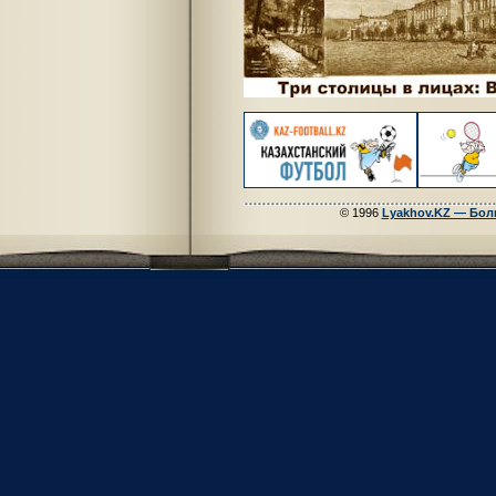
© 1996
Lyakhov.KZ — Бол