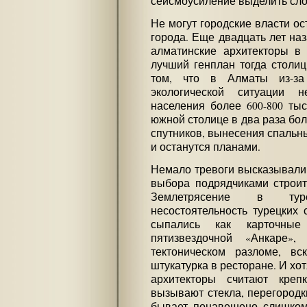
сейсмоусиление выделить сл
Не могут городские власти ос
города. Еще двадцать лет наз
алматинские архитекторы в 
лучший генплан тогда столи
том, что в Алматы из-за
экологической ситуации н
населения более 600-800 ты
южной столице в два раза бол
спутников, вынесения спальны
и останутся планами.
Немало тревоги высказывали
выбора подрядчиками строит
Землетрясение в тур
несостоятельность турецких 
сыпались как карточные
пятизвездочной «Анкаре»
тектоническом разломе, вс
штукатурка в ресторане. И хот
архитекторы считают креп
вызывают стекла, перегородк
бывает понавешено слишком 