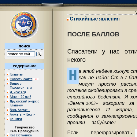
Стихийные явления
ПОСЛЕ БАЛЛОВ
поиск
Спасатели у нас отли
некого
содержание
Н
а этой неделе южную ст
Главная
как не надо! От 6-7 ба
Новости сайта
могут просто рассы
Видео с
Проскуриным
толчков смоделировали в ср
Я, краевед
стихийного бедствия. И хо
Мне – 70 лет!
Дружеский очерк о
«Земля-2003» говорили з
главном
раздавшегося 12 марта, 
Весь Алматы
Алматы – Берлин
сообщения о землетрясени
Ссылки
прошли — забудьте?
Творчество
В.Н. Проскурина
Если перефразировать
Казахстаника