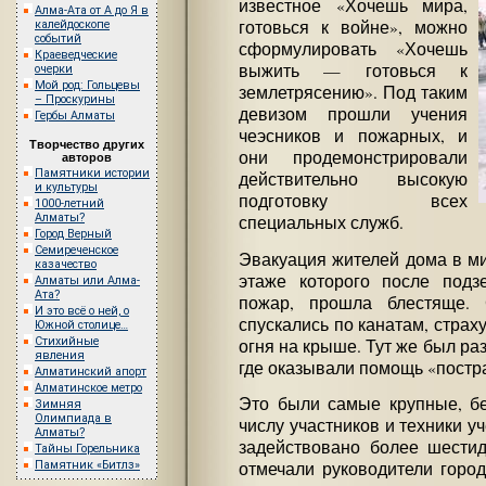
известное «Хочешь мира,
Алма-Ата от А до Я в
готовься к войне», можно
калейдоскопе
событий
сформулировать «Хочешь
Краеведческие
выжить — готовься к
очерки
Мой род: Гольцевы
землетрясению». Под таким
– Проскурины
девизом прошли учения
Гербы Алматы
чеэсников и пожарных, и
Творчество других
они продемонстрировали
авторов
Памятники истории
действительно высокую
и культуры
подготовку всех
1000-летний
Алматы?
специальных служб.
Город Верный
Семиреченское
Эвакуация жителей дома в м
казачество
этаже которого после подз
Алматы или Алма-
Ата?
пожар, прошла блестяще. 
И это всё о ней, о
спускались по канатам, страх
Южной столице…
Стихийные
огня на крыше. Тут же был ра
явления
где оказывали помощь «пост
Алматинский апорт
Алматинское метро
Это были самые крупные, б
Зимняя
Олимпиада в
числу участников и техники у
Алматы?
задействовано более шестид
Тайны Горельника
Памятник «Битлз»
отмечали руководители город