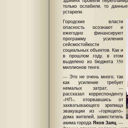
зданиях провели перепланир
только ослабили, то данн
устарели.
Городские власти
опасность осознают и
ежегодно финансируют
программу усиления
сейсмостойкости
социальных объектов. Как и
в прошлом году, в этом
выделено из бюджета 350
миллионов тенге.
— Это не очень много, так
как усиление требует
немалых затрат, —
рассказал корреспонденту
«НП», оторвавшись от
захватывающего зрелища
эвакуации из «горящего»
дома жителей, заместитель
Яков Заяц
акима города
. —