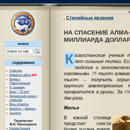
Стихийные явления
НА СПАСЕНИЕ АЛМА
МИЛЛИАРДА ДОЛЛА
поиск
К
азахстанские ученые 
лет сильные толчки. Ес
содержание
людские и экономическ
Главная
огромными. 75 тысяч алмаат
Новости сайта
тысяч — получить серье
Видео с
Проскуриным
крупного землетрясения.
Я, краевед
превратится в руины. За 15
Мне – 70 лет!
Дружеский очерк о
два раза.
главном
Весь Алматы
Жилье
Алматы – Берлин
Ссылки
В южной столице
Творчество
предстоит снести
В.Н. Проскурина
более тысячи домов,
Казахстаника