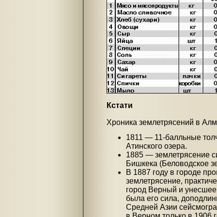
Кстати
Хроника землетрясений в Алма
1811 — 11-балльные тол
Атинского озера.
1885 — землетрясение с
Бишкека (Беловодское з
В 1887 году в городе п
землетрясение, практич
город Верный и унесшее 
была его сила, доподлин
Средней Азии сейсмогра
в Верном только в 1906 г