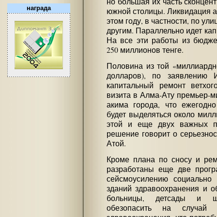
но большая их часть сконцен
награда
южной столицы. Ликвидация а
этом году, в частности, по у
другим. Параллельно идет кап
На все эти работы из бюдже
250 миллионов тенге.
Половина из той «миллиардн
долларов), по заявлению И
капитальный ремонт ветхог
визита в Алма-Ату премьер-м
акима города, что ежегодно
будет выделяться около милл
этой и еще двух важных п
решение говорит о серьезнос
Атой.
Кроме плана по сносу и рем
разработаны еще две прогр
сейсмоусилению социально
зданий здравоохранения и об
больницы, детсады и ш
обезопасить на случай 