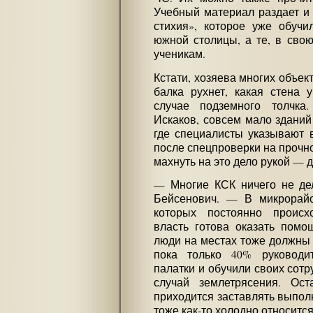
Учебный материал раздает и
стихия», которое уже обучи
южной столицы, а те, в свою
ученикам.
Кстати, хозяева многих объект
балка рухнет, какая стена 
случае подземного толчка
Искаков, совсем мало зданий
где специалисты указывают в
после спецпроверки на прочно
махнуть на это дело рукой — д
— Многие КСК ничего не де
Бейсенович. — В микрорайо
которых постоянно происх
власть готова оказать помо
люди на местах тоже должны 
пока только 40% руководи
палатки и обучили своих сот
случай землетрясения. Ос
приходится заставлять выполн
тоже как-то холодно относится