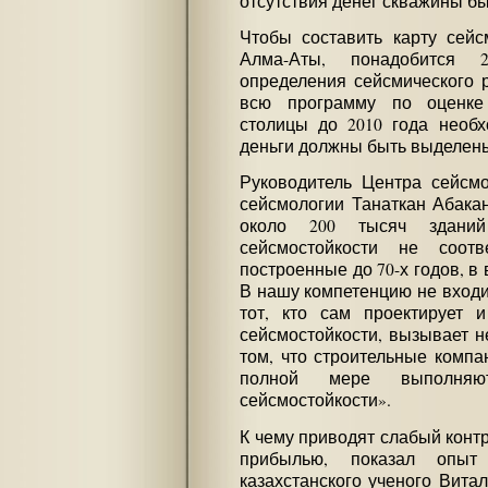
отсутствия денег скважины б
Чтобы составить карту сейс
Алма-Аты, понадобится 
определения сейсмического 
всю программу по оценке
столицы до 2010 года необ
деньги должны быть выделены
Руководитель Центра сейсмо
сейсмологии Танаткан Абакан
около 200 тысяч зданий
сейсмостойкости не соот
построенные до 70-х годов, в
В нашу компетенцию не входи
тот, кто сам проектирует 
сейсмостойкости, вызывает н
том, что строительные компа
полной мере выполня
сейсмостойкости».
К чему приводят слабый контр
прибылью, показал опыт
казахстанского ученого Вита