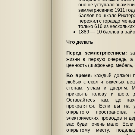
оно не уступало знамен
землетрясению 1911 года
баллов по шкале Рихтер
пережил с гораздо мень
только 616 из нескольких
1889 — 10 баллов в райо
Что делать
Перед землетрясением:
за
жизни в первую очередь, а
ценность (шифоньер, мебель,
Во время:
каждый должен пр
любых стекол и тяжелых вещ
стенам, углам и дверям. М
прикрыть голову и шею, д
Оставайтесь там, где нах
прекратятся. Если вы на у
открытого пространства
электрических проводов и де
вас будет очень мало. Если
открытому месту, подал