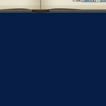
© 1996
Lyakhov.KZ — Бол