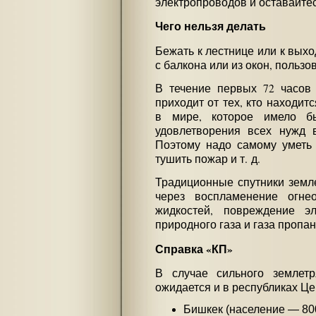
электропроводов и оставайтес
Чего нельзя делать
Бежать к лестнице или к выхо
с балкона или из окон, пользо
В течение первых 72 часов
приходит от тех, кто находитс
в мире, которое имело б
удовлетворения всех нужд 
Поэтому надо самому уметь
тушить пожар и т. д.
Традиционные спутники земле
через воспламенение огне
жидкостей, повреждение эл
природного газа и газа пропан
Справка «КП»
В случае сильного землет
ожидается и в республиках Це
Бишкек (население — 800