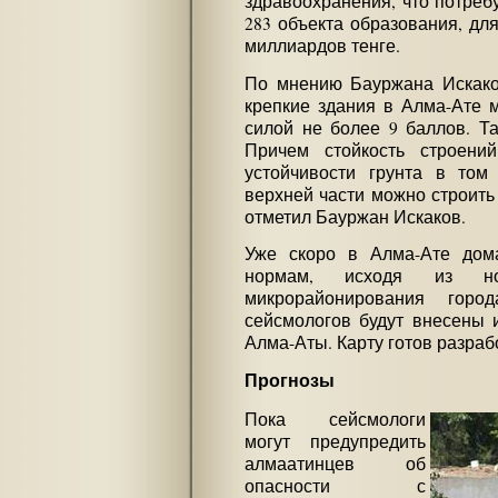
здравоохранения, что потребу
283 объекта образования, дл
миллиардов тенге.
По мнению Бауржана Искаков
крепкие здания в Алма-Ате 
силой не более 9 баллов. Та
Причем стойкость строени
устойчивости грунта в том
верхней части можно строить
отметил Бауржан Искаков.
Уже скоро в Алма-Ате дом
нормам, исходя из но
микрорайонирования горо
сейсмологов будут внесены 
Алма-Аты. Карту готов разраб
Прогнозы
Пока сейсмологи
могут предупредить
алмаатинцев об
опасности с