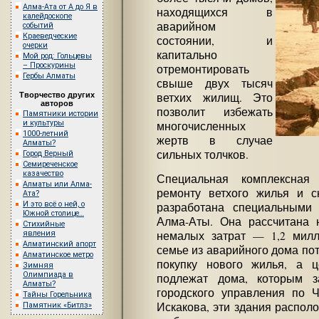
Алма-Ата от А до Я в
находящихся в
калейдоскопе
аварийном
событий
Краеведческие
состоянии, и
очерки
капитально
Мой род: Гольцевы
– Проскурины
отремонтировать
Гербы Алматы
свыше двух тысяч
Творчество других
ветхих жилищ. Это
авторов
позволит избежать
Памятники истории
и культуры
многочисленных
1000-летний
жертв в случае
Алматы?
сильных толчков.
Город Верный
Семиреченское
казачество
Специальная комплексная
Алматы или Алма-
ремонту ветхого жилья и 
Ата?
И это всё о ней, о
разработана специальными
Южной столице…
Алма-Аты. Она рассчитана н
Стихийные
немалых затрат — 1,2 милл
явления
Алматинский апорт
семье из аварийного дома пот
Алматинское метро
покупку нового жилья, а ц
Зимняя
Олимпиада в
подлежат дома, которым з
Алматы?
городского управления по 
Тайны Горельника
Искакова, эти здания распол
Памятник «Битлз»