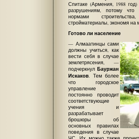
Спитаке (Армения, 1988 год
разрушениям, потому что 
нормами строительств
стройматериалы, экономя на 
Готово ли население
— Алмаатинцы сами
должны учиться, как
вести себя в случае
землетрясения, —
Бауржан
подчеркнул
Искаков
. Тем более
что городское
управление
постоянно проводит
соответствующие
учения и
разрабатывает
брошюры об
основных правилах
поведения в случае
ЧС. Их можно также прочи