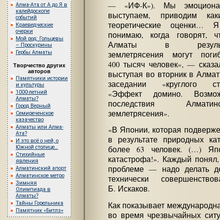
— «ИФ-К»). Мы эмоциона
Алма-Ата от А до Я в
калейдоскопе
выступаем, приводим каки
событий
теоретические оценки… 
Краеведческие
очерки
понимаю, когда говорят, ч
Мой род: Гольцевы
Алматы в результ
– Проскурины
Гербы Алматы
землетрясения могут погиб
400 тысяч человек», — сказа
Творчество других
авторов
выступая во вторник в Алма
Памятники истории
заседании «круглого ст
и культуры
1000-летний
«Эффект домино. Возмо
Алматы?
последствия Алматинс
Город Верный
землетрясения».
Семиреченское
казачество
Алматы или Алма-
«В Японии, которая подверже
Ата?
в результате природных ка
И это всё о ней, о
Южной столице…
более 63 человек. (…) Яп
Стихийные
катастрофа!». Каждый понял,
явления
проблеме — надо делать де
Алматинский апорт
Алматинское метро
технически совершенств
Зимняя
Б. Искаков.
Олимпиада в
Алматы?
Тайны Горельника
Как показывает международна
Памятник «Битлз»
во время чрезвычайных ситуа