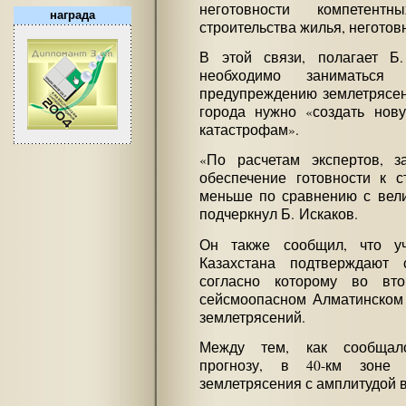
неготовности компетентн
награда
строительства жилья, неготов
В этой связи, полагает Б
необходимо заниматься
предупреждению землетрясен
города нужно «создать нов
катастрофам».
«По расчетам экспертов, з
обеспечение готовности к 
меньше по сравнению с вел
подчеркнул Б. Искаков.
Он также сообщил, что уч
Казахстана подтверждают 
согласно которому во вт
сейсмоопасном Алматинском 
землетрясений.
Между тем, как сообщало
прогнозу, в 40-км зоне
землетрясения с амплитудой 