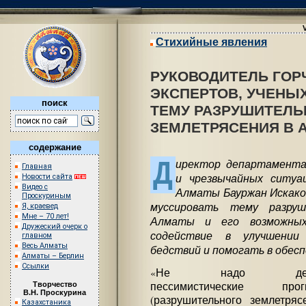
Стихийные явления
РУКОВОДИТЕЛЬ ГОР
ЭКСПЕРТОВ, УЧЕНЫ
поиск
ТЕМУ РАЗРУШИТЕЛЬ
ЗЕМЛЕТРЯСЕНИЯ В 
содержание
Д
иректор департамента
Главная
и чрезвычайных ситуа
Новости сайта
Видео с
Алматы Бауржан Искаков
Проскуриным
муссировать тему разруш
Я, краевед
Мне – 70 лет!
Алматы и его возможных
Дружеский очерк о
содействие в улучшении 
главном
Весь Алматы
бедствий и помогать в обес
Алматы – Берлин
Ссылки
«Не надо дела
пессимистические прог
Творчество
В.Н. Проскурина
(разрушительного землетряс
Казахстаника