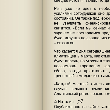
специалистов», - заявил тогд
Речь уже не идёт о необх
усилиями сотрудников оно д
состоянии. Он также подчеркн
не увеличить финансирова
снизится. «Если мы сейчас 
заранее не постараемся пред
будет игрушка по сравнению с
– сказал он.
Что касается дня сегодняшнег
алматинцев 2 марта, как отм
будут впредь, но угрозы в это
посоветовал горожанам зар
сбора, загодя приготовить
тревожный чемоданчик с сам
«Каждый местный житель дол
случае сильного землетря
Алматинский регион располож
© Наталия ЦОЙ
Опубликовано на сайте газе