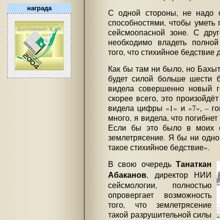
награда
С одной стороны, не надо 
способностями, чтобы уметь 
сейсмоопасной зоне. С дру
необходимо владеть полно
того, что стихийное бедствие
Как бы там ни было, но Бахыт
будет силой больше шести б
видела совершенно новый го
скорее всего, это произойдёт
видела цифры «1» и «7», – го
много, я видела, что погибнет
Если бы это было в моих с
землетрясение. Я бы ни одно
такое стихийное бедствие».
Танаткан
В свою очередь
Абаканов
, директор НИИ
сейсмологии, полностью
опровергает возможность
того, что землетрясение
такой разрушительной силы