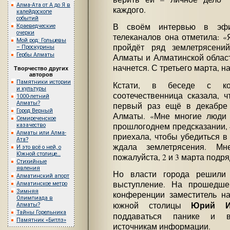
Алма-Ата от А до Я в
каждого.
калейдоскопе
событий
В своём интервью в эфир
Краеведческие
очерки
телеканалов она отметила: «Я
Мой род: Гольцевы
пройдёт ряд землетрясений
– Проскурины
Гербы Алматы
Алматы и Алматинской области
начнется. С третьего марта, 
Творчество других
авторов
Памятники истории
Кстати, в беседе с ко
и культуры
соотечественница сказала, 
1000-летний
Алматы?
первый раз ещё в декабре 
Город Верный
Алматы. «Мне многие люди
Семиреченское
прошлогоднем предсказании, –
казачество
Алматы или Алма-
приехала, чтобы убедиться в
Ата?
ждала землетрясения. М
И это всё о ней, о
Южной столице…
пожалуйста, 2 и 3 марта подр
Стихийные
явления
Но власти города решили 
Алматинский апорт
выступление. На прошедше
Алматинское метро
Зимняя
конференции заместитель н
Олимпиада в
Юрий И
южной столицы
Алматы?
Тайны Горельника
поддаваться панике и в
Памятник «Битлз»
источникам информации.