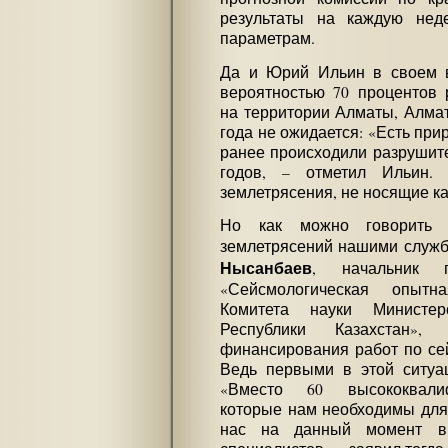
результаты на каждую нед
параметрам.
Да и Юрий Ильин в своем в
вероятностью 70 процентов 
на территории Алматы, Алмат
года не ожидается: «Есть при
ранее происходили разрушите
годов, – отметил Ильин.
землетрясения, не носящие к
Но как можно говорить о
землетрясений нашими служб
Нысанбаев
, начальник г
«Сейсмологическая опытн
Комитета науки Министе
Республики Казахстан»,
финансирования работ по се
Ведь первыми в этой ситуа
«Вместо 60 высококвалиф
которые нам необходимы для
нас на данный момент в