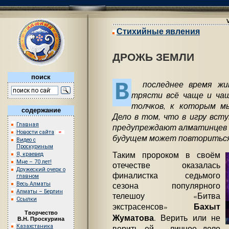
Стихийные явления
ДРОЖЬ ЗЕМЛИ
поиск
В
последнее время жи
трясти всё чаще и чащ
толчков, к которым мы
содержание
Дело в том, что в игру вст
Главная
предупреждают алматинцев 
Новости сайта
будущем может повториться
Видео с
Проскуриным
Таким пророком в своём
Я, краевед
Мне – 70 лет!
отечестве оказалась
Дружеский очерк о
финалистка седьмого
главном
Весь Алматы
сезона популярного
Алматы – Берлин
телешоу «Битва
Ссылки
Бахыт
экстрасенсов»
Творчество
Жуматова
. Верить или не
В.Н. Проскурина
Казахстаника
верить ей – личное дело