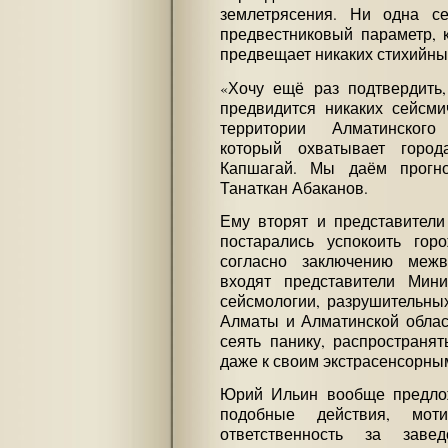
землетрясения. Ни одна се
предвестниковый параметр, 
предвещает никаких стихийны
«Хочу ещё раз подтвердить
предвидится никаких сейсми
территории Алматинского 
который охватывает город
Капшагай. Мы даём прогно
Танаткан Абаканов.
Ему вторят и представители
постарались успокоить гор
согласно заключению межв
входят представители Мин
сейсмологии, разрушительны
Алматы и Алматинской област
сеять панику, распространя
даже к своим экстрасенсорным
Юрий Ильин вообще предлож
подобные действия, мот
ответственность за зав