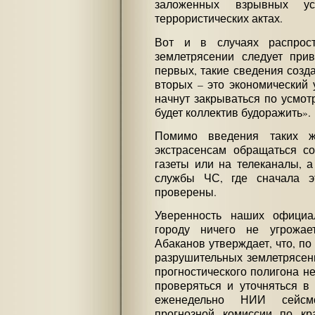
заложенных взрывных ус
террористических актах.
Вот и в случаях распрос
землетрясении следует привл
первых, такие сведения созда
вторых – это экономический 
начнут закрываться по усмот
будет коллектив будоражить».
Помимо введения таких ж
экстрасенсам обращаться с
газеты или на телеканалы, а
службы ЧС, где сначала э
проверены.
Уверенность наших официа
городу ничего не угрожает
Абаканов утверждает, что, по
разрушительных землетрясен
прогностического полигона не
проверяться и уточняться в
еженедельно НИИ сейсмо
прогнозной комиссии по кр