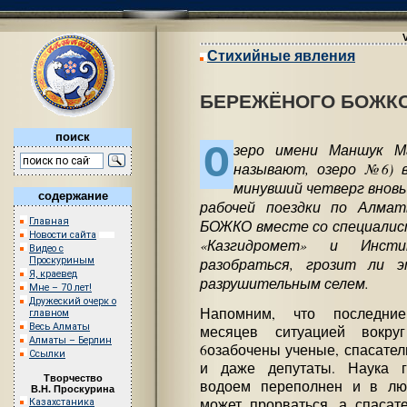
Стихийные явления
БЕРЕЖЁНОГО БОЖК
поиск
О
зеро имени Маншук М
называют, озеро №6) в
минувший четверг вновь
содержание
рабочей поездки по Алма
Главная
БОЖКО вместе со специалис
Новости сайта
«Казгидромет» и Инст
Видео с
разобраться, грозит ли 
Проскуриным
Я, краевед
разрушительным селем.
Мне – 70 лет!
Дружеский очерк о
Напомним, что последние
главном
Весь Алматы
месяцев ситуацией вокр
Алматы – Берлин
6озабочены ученые, спасател
Ссылки
и даже депутаты. Наука г
Творчество
водоем переполнен и в лю
В.Н. Проскурина
может прорваться, а спасат
Казахстаника