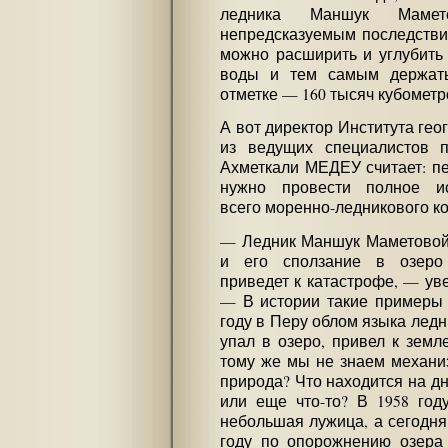
ледника Маншук Маме
непредсказуемым последстви
можно расширить и углубить
воды и тем самым держать
отметке — 160 тысяч кубометр
А вот директор Института гео
из ведущих специалистов 
Ахметкали МЕДЕУ считает: п
нужно провести полное ис
всего моренно-ледникового к
— Ледник Маншук Маметовой
и его сползание в озеро
приведет к катастрофе, — ув
— В истории такие примеры 
году в Перу облом языка ледн
упал в озеро, привел к земл
тому же мы не знаем механиз
природа? Что находится на д
или еще что-то? В 1958 год
небольшая лужица, а сегодня 
году по опорожнению озера