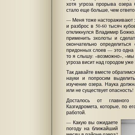
хотя угроза прорыва озера 
стало еще больше, чем ответо
— Меня тоже настораживают 
и разброс в 50-60 тысяч куб
откликнулся Владимир Божко
применить эхолоты и сдела
окончательно определиться
придонных слоев — это одна 
то я слышу: «возможно», «мы 
угроза висит над городом уже 
Так давайте вместе обратимс
науки и попросим выделить
изучение озера. Наука должна
или не существует опасность!
Досталось от главного 
Казгидромета, которые, по е
работой.
— Какую вы ожидаете
погоду на ближайший
месяц в районе озера?