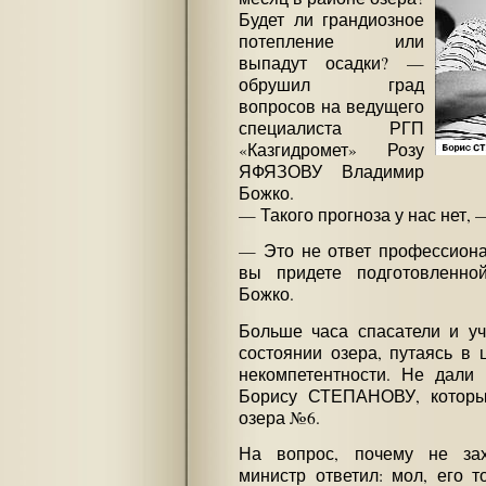
Будет ли грандиозное
потепление или
выпадут осадки? —
обрушил град
вопросов на ведущего
специалиста РГП
«Казгидромет» Розу
ЯФЯЗОВУ Владимир
Божко.
— Такого прогноза у нас нет, 
— Это не ответ профессиона
вы придете подготовленн
Божко.
Больше часа спасатели и у
состоянии озера, путаясь в 
некомпетентности. Не дали
Борису СТЕПАНОВУ, которы
озера №6.
На вопрос, почему не зах
министр ответил: мол, его 