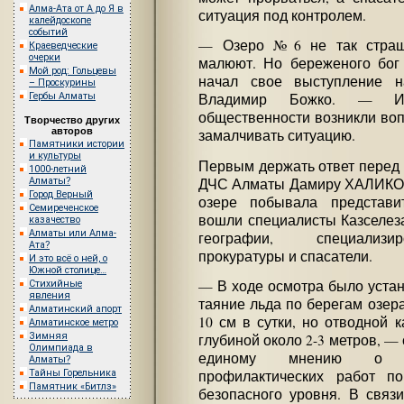
Алма-Ата от А до Я в
ситуация под контролем.
калейдоскопе
событий
— Озеро №6 не так страшн
Краеведческие
очерки
малюют. Но береженого бог
Мой род: Гольцевы
начал свое выступление н
– Проскурины
Гербы Алматы
Владимир Божко. — 
общественности возникли вопр
Творчество других
авторов
замалчивать ситуацию.
Памятники истории
и культуры
Первым держать ответ перед
1000-летний
ДЧС Алматы Дамиру ХАЛИКОВУ
Алматы?
Город Верный
озере побывала представи
Семиреченское
вошли специалисты Казселеза
казачество
Алматы или Алма-
географии, специализи
Ата?
прокуратуры и спасатели.
И это всё о ней, о
Южной столице…
— В ходе осмотра было устан
Стихийные
явления
таяние льда по берегам озер
Алматинский апорт
10 см в сутки, но отводной 
Алматинское метро
Зимняя
глубиной около 2-3 метров, —
Олимпиада в
единому мнению о не
Алматы?
Тайны Горельника
профилактических работ 
Памятник «Битлз»
безопасного уровня. В связ