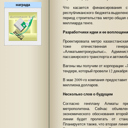
награда
Что касается финансирования с
республиканского бюджета выделено 
период строительства метро общая 
миллиарда тенге.
Разработчики идеи и ее воплощен
Проектировала метро казахстанска
тоже отечественная генера
«Алматыметрокурылыс». Админи
пассажирского транспорта и автомоб
Вагоны мы получим от корпорации «
тендере, который провели 12 декабря
В мае 2009-го компания предоставит
миллиона долларов.
Несколько слов о будущем
Согласно генплану Алматы пре
метрополитена. Сейчас объявле
экономического обоснования второй
линии будет пролегать от стан
Планируется также, что вторая лини