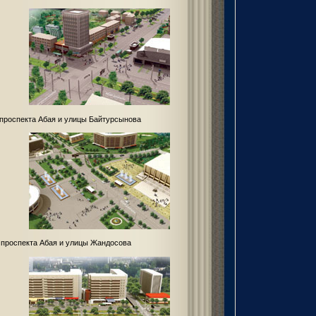
проспекта Абая и улицы Байтурсынова
 проспекта Абая и улицы Жандосова