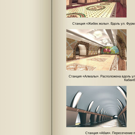
Станция «Жибек жолы». Вдоль ул. Фурм
Станция «Алмалы». Расположена вдоль ул
Кабанб
Станция «Абая». Пересечение 