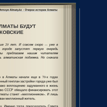
Vernoye-Almaty.kz – Очерки истории Алматы
АЛМАТЫ БУДУТ
СКОВСКИЕ
ше 20 лет. И совсем скоро — уже в
 городе запустят первую очередь
 мы предлагаем нашим читателям
ь алматинская подземка. Но сначала
о в Алматы начали еще в 70-х годах
енный генплан застройки города уже был
нако воплощению задуманного в жизнь
тво СССР обещало финансировать этот
Алматы станет «миллионником». И лишь
ован миллионный житель.
ду. Именно тогда председатель Совета