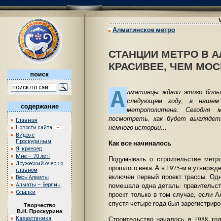
Алматинское метро
СТАНЦИИ МЕТРО В 
КРАСИВЕЕ, ЧЕМ МО
поиск
А
лматинцы ждали этого боль
следующем году, в нашем
содержание
метрополитена. Сегодня
посмотреть, как будет выглядет
Главная
немного истории…
Новости сайта
Видео с
Проскуриным
Как все начиналось
Я, краевед
Мне – 70 лет!
Подумывать о строительстве метр
Дружеский очерк о
прошлого века. А в 1975-м в утвержд
главном
включен первый проект трассы. Од
Весь Алматы
помешала одна деталь: правительс
Алматы – Берлин
Ссылки
проект только в том случае, если 
спустя четыре года был зарегистрир
Творчество
В.Н. Проскурина
Строительство началось в 1988 го
Казахстаника