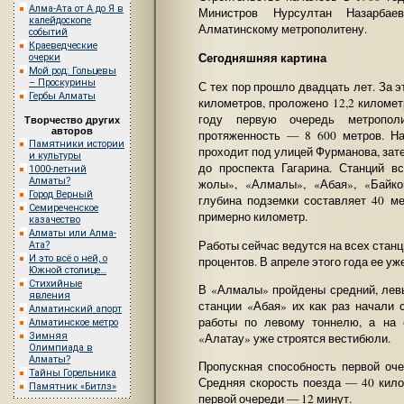
Алма-Ата от А до Я в
Министров Нурсултан Назарбае
калейдоскопе
Алматинскому метрополитену.
событий
Краеведческие
Сегодняшняя картина
очерки
Мой род: Гольцевы
– Проскурины
С тех пор прошло двадцать лет. За 
Гербы Алматы
километров, проложено 12,2 киломе
году первую очередь метропол
Творчество других
авторов
протяженность — 8 600 метров. На
Памятники истории
проходит под улицей Фурманова, зат
и культуры
до проспекта Гагарина. Станций в
1000-летний
Алматы?
жолы», «Алмалы», «Абая», «Байко
Город Верный
глубина подземки составляет 40 м
Семиреченское
примерно километр.
казачество
Алматы или Алма-
Работы сейчас ведутся на всех станц
Ата?
И это всё о ней, о
процентов. В апреле этого года ее у
Южной столице…
Стихийные
В «Алмалы» пройдены средний, левы
явления
станции «Абая» их как раз начали 
Алматинский апорт
работы по левому тоннелю, а на 
Алматинское метро
Зимняя
«Алатау» уже строятся вестибюли.
Олимпиада в
Алматы?
Пропускная способность первой оче
Тайны Горельника
Средняя скорость поезда — 40 кило
Памятник «Битлз»
первой очереди — 12 минут.