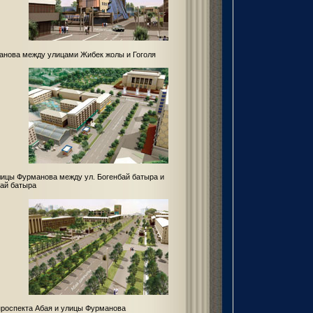
анова между улицами Жибек жолы и Гоголя
ицы Фурманова между ул. Богенбай батыра и
ай батыра
проспекта Абая и улицы Фурманова