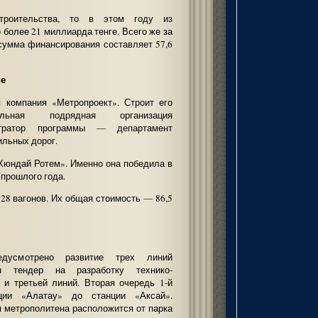
троительства, то в этом году из
более 21 миллиарда тенге. Всего же за
сумма финансирования составляет 57,6
ие
я компания «Метропроект». Строит его
льная подрядная организация
стратор программы — департамент
ильных дорог.
Хюндай Ротем». Именно она победила в
 прошлого года.
 28 вагонов. Их общая стоимость — 86,5
дусмотрено развитие трех линий
н тендер на разработку технико-
 и третьей линий. Вторая очередь 1-й
ции «Алатау» до станции «Аксай».
я метрополитена расположится от парка