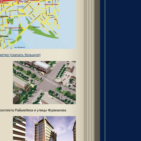
метро (скачать большую)
роспекта Райымбека и улицы Фурманова