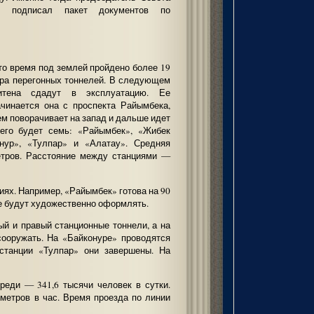
в подписал пакет документов по
это время под землей пройдено более 19
тра перегонных тоннелей. В следующем
итена сдадут в эксплуатацию. Ее
чинается она с проспекта Райымбека,
ем поворачивает на запад и дальше идет
сего будет семь: «Райымбек», «Жибек
нур», «Тулпар» и «Алатау». Средняя
етров. Расстояние между станциями —
иях. Например, «Райымбек» готова на 90
же будут художественно оформлять.
й и правый станционные тоннели, а на
сооружать. На «Байконуре» проводятся
станции «Тулпар» они завершены. На
реди — 341,6 тысячи человек в сутки.
метров в час. Время проезда по линии