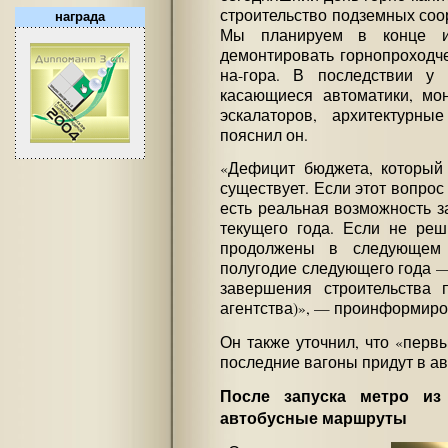
строительство подземных соо
награда
Мы планируем в конце и
демонтировать горнопроходч
на-гора. В последствии у 
касающиеся автоматики, мон
эскалаторов, архитектурны
пояснил он.
«Дефицит бюджета, который 
существует. Если этот вопрос
есть реальная возможность з
текущего года. Если не реш
продолжены в следующем 
полугодие следующего года —
завершения строительства 
агентства)», — проинформиро
Он также уточнил, что «перв
последние вагоны придут в ав
После запуска метро из
автобусные маршруты