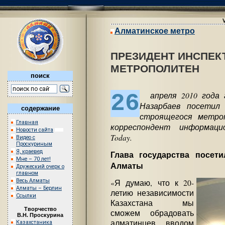
Алматинское метро
ПРЕЗИДЕНТ ИНСПЕК
МЕТРОПОЛИТЕН
поиск
26
апреля 2010 года г
Назарбаев посетил
содержание
строящегося метро
Главная
корреспондент информацио
Новости сайта
Today.
Видео с
Проскуриным
Я, краевед
Глава государства посет
Мне – 70 лет!
Алматы
Дружеский очерк о
главном
Весь Алматы
«Я думаю, что к 20-
Алматы – Берлин
летию независимости
Ссылки
Казахстана мы
Творчество
сможем обрадовать
В.Н. Проскурина
алматинцев вводом
Казахстаника