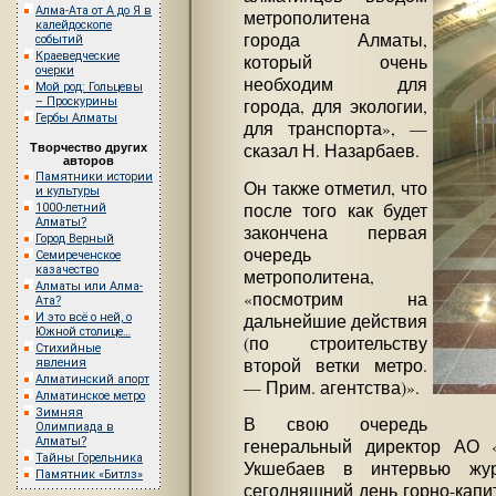
Алма-Ата от А до Я в
метрополитена
калейдоскопе
города Алматы,
событий
Краеведческие
который очень
очерки
необходим для
Мой род: Гольцевы
– Проскурины
города, для экологии,
Гербы Алматы
для транспорта», —
сказал Н. Назарбаев.
Творчество других
авторов
Памятники истории
Он также отметил, что
и культуры
после того как будет
1000-летний
Алматы?
закончена первая
Город Верный
очередь
Семиреченское
казачество
метрополитена,
Алматы или Алма-
«посмотрим на
Ата?
дальнейшие действия
И это всё о ней, о
Южной столице…
(по строительству
Стихийные
второй ветки метро.
явления
Алматинский апорт
— Прим. агентства)».
Алматинское метро
Зимняя
В свою очередь
Олимпиада в
Алматы?
генеральный директор АО 
Тайны Горельника
Укшебаев в интервью жур
Памятник «Битлз»
сегодняшний день горно-капи