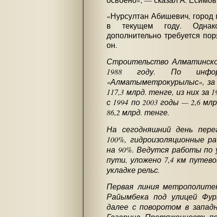
«Нурсултан Абишевич, город 
в текущем году. Однак
дополнительно требуется пор
он.
Строительство Алматинско
1988 году. По инфор
«Алматыметрокурылыс», за 
117,3 млрд. тенге, из них за 
с 1994 по 2003 годы — 2,6 млр
86,2 млрд. тенге.
На сегодняшний день пере
100%, гидроизоляционные р
на 90%. Ведутся работы по 
пути, уложено 7,4 км путев
укладке рельс.
Первая линия метрополите
Райымбека под улицей Фур
далее с поворотом в запад
Гагарина. Протяженность пе