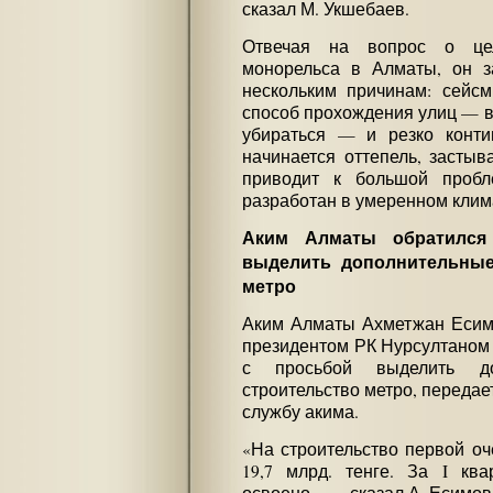
сказал М. Укшебаев.
Отвечая на вопрос о целе
монорельса в Алматы, он з
нескольким причинам: сейсм
способ прохождения улиц — 
убираться — и резко конти
начинается оттепель, застыв
приводит к большой пробл
разработан в умеренном клим
Аким Алматы обратился
выделить дополнительные
метро
Аким Алматы Ахметжан Есимо
президентом РК Нурсултаном
с просьбой выделить до
строительство метро, передает
службу акима.
«На строительство первой о
19,7 млрд. тенге. За I кв
освоено», — сказал А. Есимов