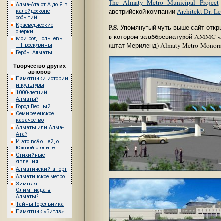
The Almaty Metro Municipal Project
Алма-Ата от А до Я в
австрийской компании
Architekt Dr. 
калейдоскопе
событий
Краеведческие
P.S.
Упомянутый чуть выше сайт откр
очерки
в котором за аббревиатурой AMMC 
Мой род: Гольцевы
(штат Мериленд) Almaty Metro-Monorai
– Проскурины
Гербы Алматы
Творчество других
авторов
Памятники истории
и культуры
1000-летний
Алматы?
Город Верный
Семиреченское
казачество
Алматы или Алма-
Ата?
И это всё о ней, о
Южной столице…
Стихийные
явления
Алматинский апорт
Алматинское метро
Зимняя
Олимпиада в
Алматы?
Тайны Горельника
Памятник «Битлз»