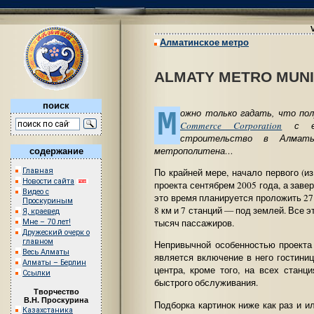
Алматинское метро
ALMATY METRO MUNI
поиск
М
ожно только гадать, что по
Commerce Corporation
с ее 
строительство в Алма
метрополитена…
содержание
Главная
По крайней мере, начало первого (из
Новости сайта
проекта сентябрем 2005 года, а заве
Видео с
это время планируется проложить 27 
Проскуриным
8 км и 7 станций — под землей. Все э
Я, краевед
тысяч пассажиров.
Мне – 70 лет!
Дружеский очерк о
главном
Непривычной особенностью проекта
Весь Алматы
является включение в него гостиниц
Алматы – Берлин
центра, кроме того, на всех стан
Ссылки
быстрого обслуживания.
Творчество
В.Н. Проскурина
Подборка картинок ниже как раз и и
Казахстаника