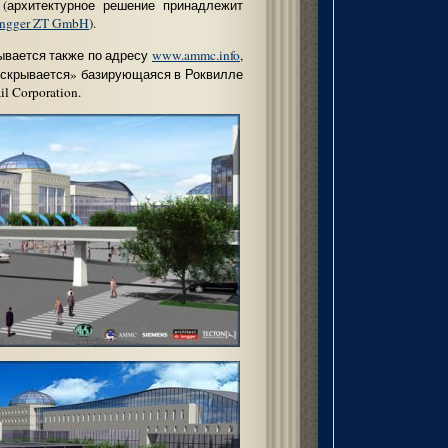
(архитектурное решение принадлежит
Lengger ZT GmbH
).
ывается также по адресу
www.ammc.info
,
«скрывается» базирующаяся в Роквилле
l Corporation.