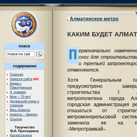
Алматинское метро
КАКИМ БУДЕТ АЛМА
поиск
П
ервоначально намечен
снос для строительств
и третьей запроектир
содержание
отменяются.
Главная
Хотя Генеральным пл
Новости сайта
Видео с
предусмотрено заверш
Проскуриным
строительства 3 л
Я, краевед
Мне – 70 лет!
метрополитена города Ал
Дружеский очерк о
городская администрация р
главном
отказаться от строител
Весь Алматы
Алматы – Берлин
метромонорельсовой сист
Ссылки
заменила ее на пр
Творчество
«Метротрамвай».
В.Н. Проскурина
Казахстаника