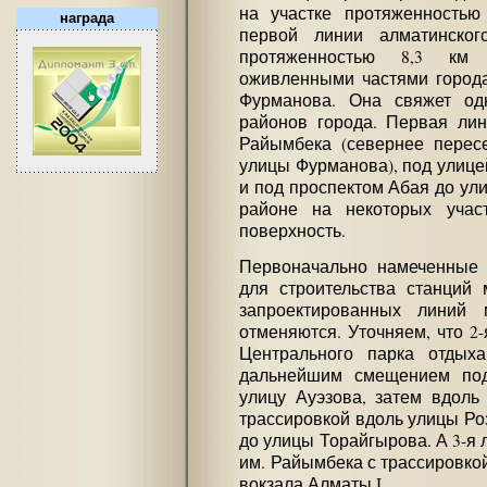
на участке протяженностью
награда
первой линии алматинско
протяженностью 8,3 км
оживленными частями город
Фурманова. Она свяжет од
районов города. Первая лин
Райымбека (севернее перес
улицы Фурманова), под улице
и под проспектом Абая до ул
районе на некоторых учас
поверхность.
Первоначально намеченные 
для строительства станций 
запроектированных линий м
отменяются. Уточняем, что 2
Центрального парка отды
дальнейшим смещением под
улицу Ауэзова, затем вдоль
трассировкой вдоль улицы Ро
до улицы Торайгырова. А 3-я 
им. Райымбека с трассировко
вокзала Алматы I.