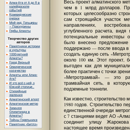
Весь проект алматинского мет
Алма-Ата от А до Я в
калейдоскопе
чем в 1 млрд долларов. Пр
событий
которых целесообразно строи
Краеведческие
сам строящийся участок ме
очерки
Мой род: Гольцевы
направлениях, востребо
– Проскурины
углубленного расчета, видя
Гербы Алматы
потенциальные инвесторы о
Творчество других
было внесено предложение
авторов
Памятники истории
поддержано — после ввода в 
и культуры
создать единую сеть «Метро
1000-летний
Алматы?
около 100 км. Этот проект, 
Город Верный
выгоден как для муниципали
Семиреченское
более практичен с точки зрен
казачество
Алматы или Алма-
«Метротрамвай» — это раз
Ата?
трамвайная сеть, в котору
И это всё о ней, о
Южной столице…
подземные тоннели.
Стихийные
явления
Как известно, строительство 
Алматинский апорт
1980 годов. Строительство пер
Алматинское метро
Зимняя
единственной очереди метроп
Олимпиада в
с 7 станциями ведет АО «Алм
Алматы?
Тайны Горельника
соединит улицу Жароков
Памятник «Битлз»
настоящее время произведен