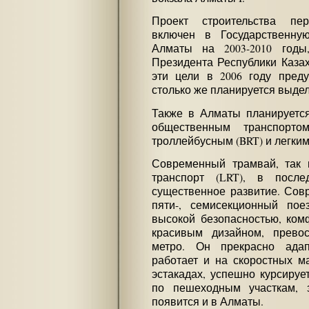
Проект строительства пе
включен в Государственну
Алматы на 2003-2010 годы
Президента Республики Казахс
эти цели в 2006 году пред
столько же планируется выдели
Также в Алматы планируется
общественным транспорто
троллейбусным (BRT) и легким
Современный трамвай, так 
транспорт (LRT), в посл
существенное развитие. Сов
пяти-, семисекционный по
высокой безопасностью, ком
красивым дизайном, прево
метро. Он прекрасно адап
работает и на скоростных ма
эстакадах, успешно курсируе
по пешеходным участкам, 
появится и в Алматы.