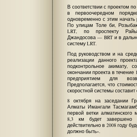
В соответствии с проектом по
в первоочередном поряд
одновременно с этим начать 
По улицам Толе би, Розыбак
LRT, по проспекту Райы
Джандосова — BRT и в дальн
систему LRT.
Под руководством и на средс
реализации данного проект
подконтрольное акимату, с
окончании проекта в течение 1
предприятием для возв
Предполагается, что стоимос
скоростной системы составит о
8 октября на заседании Гр
Алматы Имангали Тасмагамбе
первой ветки алматинского 
8,3 км будет завершено 
действительно в 2008 году буд
должно быть».