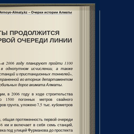
Vernoye-Almaty.kz – Очерки истории Алматы
АТЫ ПРОДОЛЖИТСЯ
РВОЙ ОЧЕРЕДИ ЛИНИИ
«в 2006 году планируют пройти 1100
в однопутном исчислении, а также
станций и пристанционных тоннелей»,
страненной во вторник департаментом
обильных дорог акимата Алматы.
ии, в 2006 году в ходе строительства
но 1500 погонных метров свайного
ров грунта, уложено 7,5 тыс. кубометров
, общая протяженность первой очереди
56 км и включает в себя семь станций,
ека под улицей Фурманова до проспекта