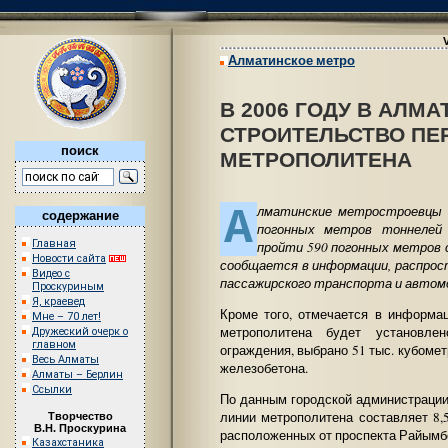
Алматинское метро
В 2006 ГОДУ В АЛМ
СТРОИТЕЛЬСТВО ПЕ
поиск
МЕТРОПОЛИТЕНА
А
лматинские метростроевцы 
содержание
погонных метров тоннелей 
Главная
пройти 590 погонных метров 
Новости сайта
сообщается в информации, распро
Видео с
пассажирского транспорта и автом
Проскуриным
Я, краевед
Кроме того, отмечается в информац
Мне – 70 лет!
метрополитена будет установле
Дружеский очерк о
главном
ограждения, выбрано 51 тыс. кубомет
Весь Алматы
железобетона.
Алматы – Берлин
Ссылки
По данным городской администрации
линии метрополитена составляет 8,
Творчество
В.Н. Проскурина
расположенных от проспекта Райымб
Казахстаника