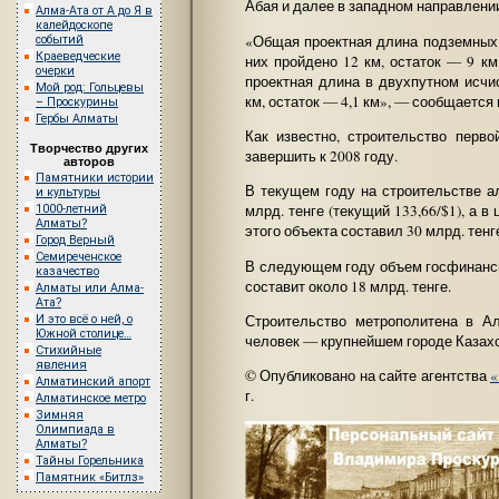
Абая и далее в западном направлении
Алма-Ата от А до Я в
калейдоскопе
«Общая проектная длина подземных 
событий
Краеведческие
них пройдено 12 км, остаток — 9 к
очерки
проектная длина в двухпутном исчис
Мой род: Гольцевы
км, остаток — 4,1 км», — сообщается
– Проскурины
Гербы Алматы
Как известно, строительство перв
Творчество других
завершить к 2008 году.
авторов
Памятники истории
В текущем году на строительстве а
и культуры
млрд. тенге (текущий 133,66/$1), а
1000-летний
Алматы?
этого объекта составил 30 млрд. тенг
Город Верный
Семиреченское
В следующем году объем госфинанс
казачество
составит около 18 млрд. тенге.
Алматы или Алма-
Ата?
Строительство метрополитена в А
И это всё о ней, о
Южной столице…
человек — крупнейшем городе Казахс
Стихийные
явления
© Опубликовано на сайте агентства
«
Алматинский апорт
г.
Алматинское метро
Зимняя
Олимпиада в
Алматы?
Тайны Горельника
Памятник «Битлз»